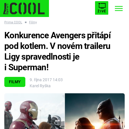
ŽIVĚ
Prima COOL
■
Filmy
STARHOUSE
BUFFY, PŘEMOŽITELKA UPÍRŮ
Trendy:
Konkurence Avengers přitápí
ESCAPE
PLNEJ KOTEL
AVENGERS 5
pod kotlem. V novém traileru
Ligy spravedlnosti je
i Superman!
Témata
9. října 2017 14:03
FILMY
Karel Ryška
Filmy
Seriály
Hry