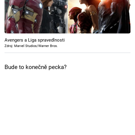
Cool Esport
Pořady
TV Program
Avengers a Liga spravedlnosti
Zdroj: Marvel Studios/Warner Bros.
Sledujte prima+
Bude to konečně pecka?
Přihlášení
Sledujte nás