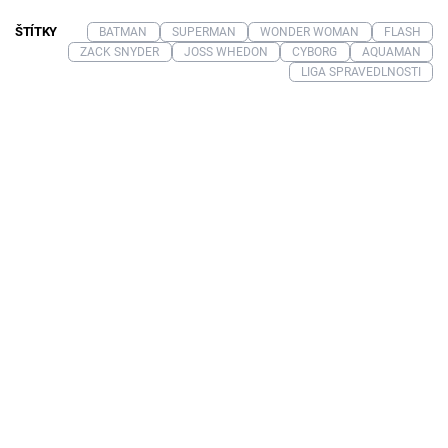
ŠTÍTKY
BATMAN
SUPERMAN
WONDER WOMAN
FLASH
ZACK SNYDER
JOSS WHEDON
CYBORG
AQUAMAN
LIGA SPRAVEDLNOSTI