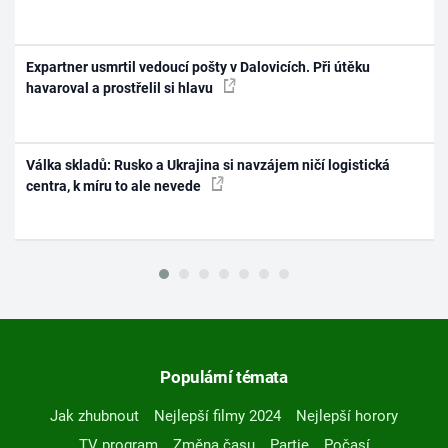
Expartner usmrtil vedoucí pošty v Dalovicích. Při útěku
havaroval a prostřelil si hlavu
Válka skladů: Rusko a Ukrajina si navzájem ničí logistická
centra, k míru to ale nevede
Populární témata
Jak zhubnout
Nejlepší filmy 2024
Nejlepší horory
TV program
Změna času
Partie
Počasí