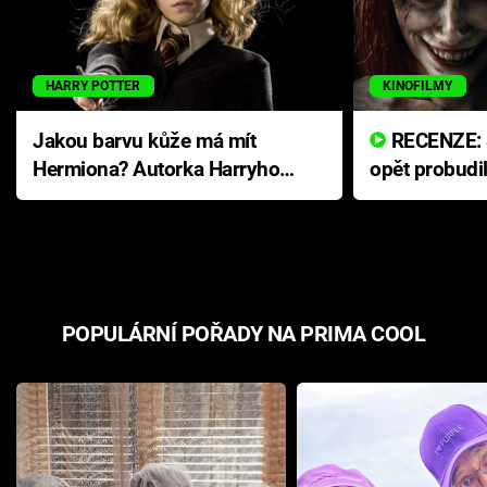
HARRY POTTER
KINOFILMY
Jakou barvu kůže má mít
RECENZE: Smrtelné zlo se
Hermiona? Autorka Harryho
opět probudi
Pottera přišla s ráznou
přichází s n
odpovědí
hororovou n
POPULÁRNÍ POŘADY NA PRIMA COOL