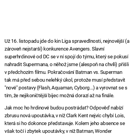
Už 16. listopadu jde do kin Liga spravedlnosti, nejnovější (a
zároveň nejstarší) konkurence Avengers. Slavní
superhrdinové od DC se v ní spojí do týmu, který se pokusí
nahradit Supermana, o něhož jsme (alespoň na chvíli) přišli
v předchozím filmu. Pokračování Batman vs. Superman
tak má před sebou nelehký úkol, protože musí představit
"nové" postavy (Flash, Aquaman, Cyborg...) a vyrovnat se s
tím, že nejikoničtější bijec možná dorazí až na finále.
Jak moc ho hrdinové budou postrádat? Odpověď nabízí
zbrusu nová upoutávka, v níž Clark Kent nejvíc chybí Lois,
která si ho dokonce představuje. Kolem jeho absence se
však točí i zbytek upoutávky, v níž Batman, Wonder