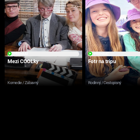
PŘEHRÁT
PŘEHRÁT
Mezi COOLky
Fotr na tripu
Komedie / Zábavný
Rodinný / Cestopisný