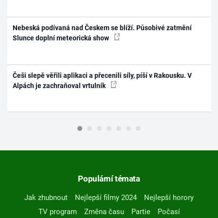
Nebeská podívaná nad Českem se blíží. Působivé zatmění
Slunce doplní meteorická show
Češi slepě věřili aplikaci a přecenili síly, píší v Rakousku. V
Alpách je zachraňoval vrtulník
Populární témata
Jak zhubnout
Nejlepší filmy 2024
Nejlepší horory
TV program
Změna času
Partie
Počasí