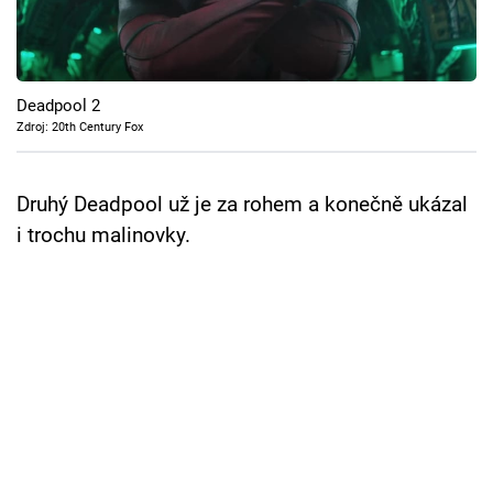
Cool Esport
Pořady
Deadpool 2
TV Program
Zdroj: 20th Century Fox
Sledujte prima+
Druhý Deadpool už je za rohem a konečně ukázal
i trochu malinovky.
Přihlášení
Sledujte nás