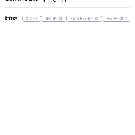
ŠTÍTKY
X-MEN
DEADPOOL
RYAN REYNOLDS
DEADPOOL 2