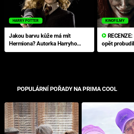
HARRY POTTER
KINOFILMY
Jakou barvu kůže má mít
RECENZE: Smrtelné zlo se
Hermiona? Autorka Harryho
opět probudi
Pottera přišla s ráznou
přichází s n
odpovědí
hororovou n
POPULÁRNÍ POŘADY NA PRIMA COOL