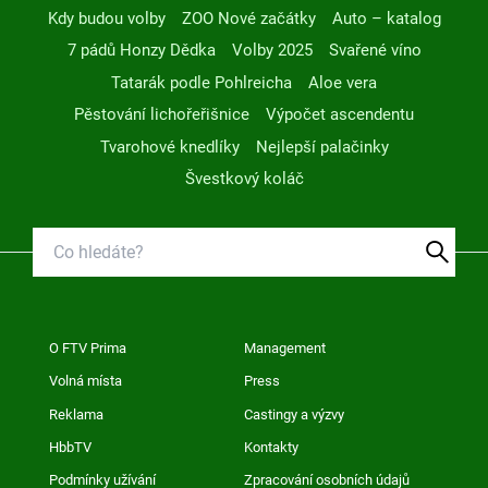
Kdy budou volby
ZOO Nové začátky
Auto – katalog
7 pádů Honzy Dědka
Volby 2025
Svařené víno
Tatarák podle Pohlreicha
Aloe vera
Pěstování lichořeřišnice
Výpočet ascendentu
Tvarohové knedlíky
Nejlepší palačinky
Švestkový koláč
O FTV Prima
Management
Volná místa
Press
Reklama
Castingy a výzvy
HbbTV
Kontakty
Podmínky užívání
Zpracování osobních údajů