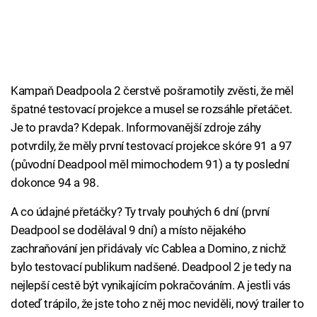
Kampaň Deadpoola 2 čerstvě pošramotily zvěsti, že měl
špatné testovací projekce a musel se rozsáhle přetáčet.
Je to pravda? Kdepak. Informovanější zdroje záhy
potvrdily, že měly první testovací projekce skóre 91 a 97
(původní Deadpool měl mimochodem 91) a ty poslední
dokonce 94 a 98.
A co údajné přetáčky? Ty trvaly pouhých 6 dní (první
Deadpool se dodělával 9 dní) a místo nějakého
zachraňování jen přidávaly víc Cablea a Domino, z nichž
bylo testovací publikum nadšené. Deadpool 2 je tedy na
nejlepší cestě být vynikajícím pokračováním. A jestli vás
doteď trápilo, že jste toho z něj moc neviděli, nový trailer to