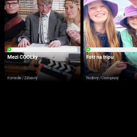
PŘEHRÁT
PŘEHRÁT
Mezi COOLky
Fotr na tripu
Komedie / Zábavný
Rodinný / Cestopisný