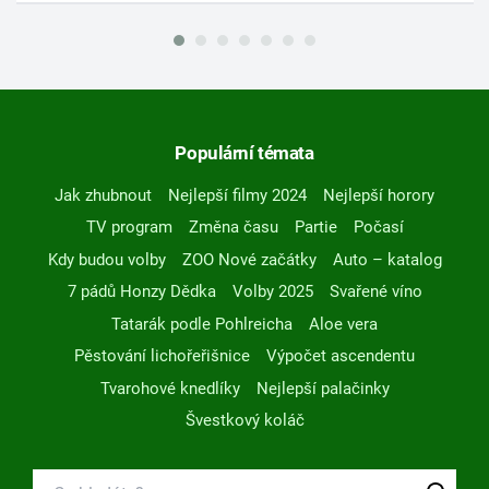
Populární témata
Jak zhubnout
Nejlepší filmy 2024
Nejlepší horory
TV program
Změna času
Partie
Počasí
Kdy budou volby
ZOO Nové začátky
Auto – katalog
7 pádů Honzy Dědka
Volby 2025
Svařené víno
Tatarák podle Pohlreicha
Aloe vera
Pěstování lichořeřišnice
Výpočet ascendentu
Tvarohové knedlíky
Nejlepší palačinky
Švestkový koláč