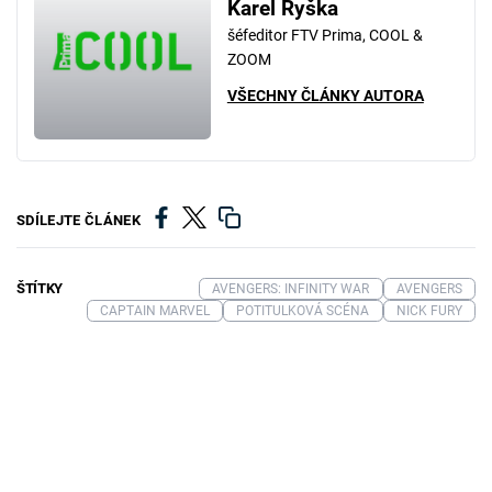
Karel Ryška
šéfeditor FTV Prima, COOL &
ZOOM
VŠECHNY ČLÁNKY AUTORA
SDÍLEJTE ČLÁNEK
ŠTÍTKY
AVENGERS: INFINITY WAR
AVENGERS
CAPTAIN MARVEL
POTITULKOVÁ SCÉNA
NICK FURY