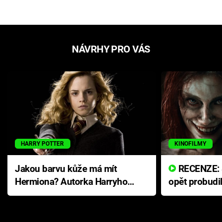
NÁVRHY PRO VÁS
HARRY POTTER
KINOFILMY
Jakou barvu kůže má mít
RECENZE: Smrtelné zlo se
Hermiona? Autorka Harryho
opět probudi
Pottera přišla s ráznou
přichází s n
odpovědí
hororovou n