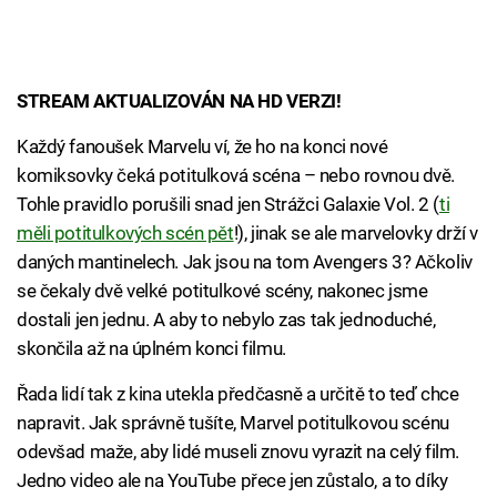
STREAM AKTUALIZOVÁN NA HD VERZI!
Každý fanoušek Marvelu ví, že ho na konci nové
komiksovky čeká potitulková scéna – nebo rovnou dvě.
Tohle pravidlo porušili snad jen Strážci Galaxie Vol. 2 (
ti
měli potitulkových scén pět
!), jinak se ale marvelovky drží v
daných mantinelech. Jak jsou na tom Avengers 3? Ačkoliv
se čekaly dvě velké potitulkové scény, nakonec jsme
dostali jen jednu. A aby to nebylo zas tak jednoduché,
skončila až na úplném konci filmu.
Řada lidí tak z kina utekla předčasně a určitě to teď chce
napravit. Jak správně tušíte, Marvel potitulkovou scénu
odevšad maže, aby lidé museli znovu vyrazit na celý film.
Jedno video ale na YouTube přece jen zůstalo, a to díky