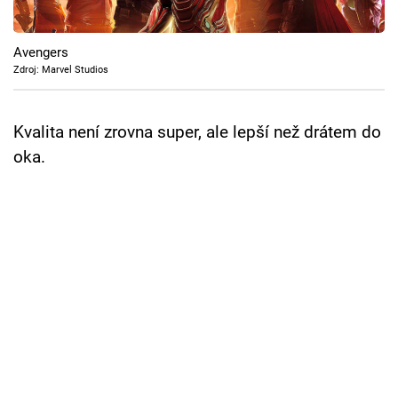
Cool Esport
Avengers
Pořady
Zdroj: Marvel Studios
TV Program
Kvalita není zrovna super, ale lepší než drátem do
Sledujte prima+
oka.
Přihlášení
Sledujte nás