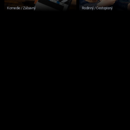
Komedie / Zábavný
Rodinný / Cestopisný