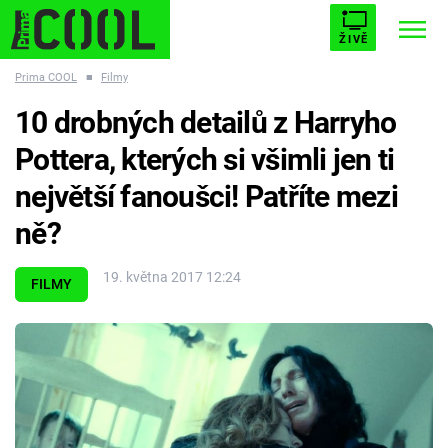
ŽIVĚ
Prima COOL
■
Filmy
STARHOUSE
BUFFY, PŘEMOŽITELKA UPÍRŮ
Trendy:
10 drobných detailů z Harryho
ESCAPE
PLNEJ KOTEL
AVENGERS 5
Pottera, kterých si všimli jen ti
největší fanoušci! Patříte mezi
ně?
Témata
19. května 2017 12:24
FILMY
Filmy
Seriály
Hry