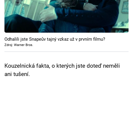
Cool Esport
Pořady
TV Program
Odhalili jste Snapeův tajný vzkaz už v prvním filmu?
Zdroj: Warner Bros.
Sledujte prima+
Kouzelnická fakta, o kterých jste doteď neměli
Přihlášení
ani tušení.
Sledujte nás