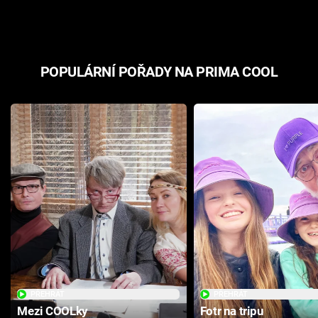
odpovědí
hororovou n
POPULÁRNÍ POŘADY NA PRIMA COOL
PŘEHRÁT
PŘEHRÁT
Mezi COOLky
Fotr na tripu