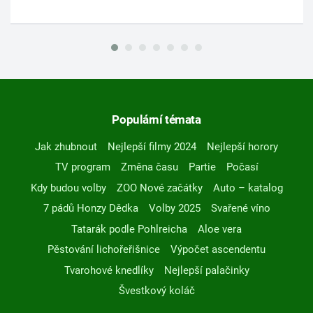
Populární témata
Jak zhubnout
Nejlepší filmy 2024
Nejlepší horory
TV program
Změna času
Partie
Počasí
Kdy budou volby
ZOO Nové začátky
Auto – katalog
7 pádů Honzy Dědka
Volby 2025
Svařené víno
Tatarák podle Pohlreicha
Aloe vera
Pěstování lichořeřišnice
Výpočet ascendentu
Tvarohové knedlíky
Nejlepší palačinky
Švestkový koláč