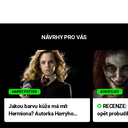
NÁVRHY PRO VÁS
HARRY POTTER
KINOFILMY
Jakou barvu kůže má mít
RECENZE: Smrtelné zlo se
Hermiona? Autorka Harryho
opět probudi
Pottera přišla s ráznou
přichází s n