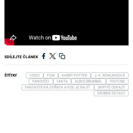
SDÍLEJTE ČLÁNEK
ŠTÍTKY
VIDEO
FILM
HARRY POTTER
J. K. ROWLINGOVÁ
FANOUŠCI
FAKTA
ALBUS BRUMBÁL
YOUTUBE
FANTASTICKÁ ZVÍŘATA A KDE JE NAJÍT
SKRYTÉ ODKAZY
DROBNÉ DETAILY