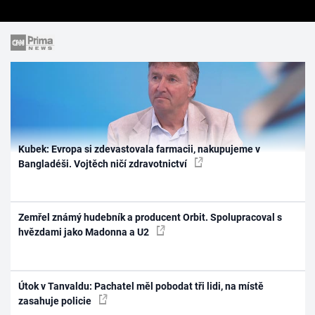
Kubek: Evropa si zdevastovala farmacii, nakupujeme v
Bangladéši. Vojtěch ničí zdravotnictví
Zemřel známý hudebník a producent Orbit. Spolupracoval s
hvězdami jako Madonna a U2
Útok v Tanvaldu: Pachatel měl pobodat tři lidi, na místě
zasahuje policie