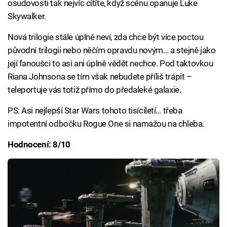
osudovosti tak nejvíc cítíte, když scénu opanuje Luke
Skywalker.
Nová trilogie stále úplně neví, zda chce být více poctou
původní trilogii nebo něčím opravdu novým… a stejně jako
její fanoušci to asi ani úplně vědět nechce. Pod taktovkou
Riana Johnsona se tím však nebudete příliš trápit –
teleportuje vás totiž přímo do předaleké galaxie.
PS: Asi nejlepší Star Wars tohoto tisíciletí… třeba
impotentní odbočku Rogue One si namažou na chleba.
Hodnocení: 8/10