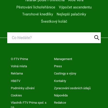
Tatarák podle Pohlreicha
Aloe vera
Pěstování lichořeřišnice
Výpočet ascendentu
Tvarohové knedlíky
Nejlepší palačinky
Švestkový koláč
O FTV Prima
Management
Volná místa
Press
Reklama
Castingy a výzvy
HbbTV
Kontakty
Podmínky užívání
Zpracování osobních údajů
Cookies
Nápověda
Vlastník FTV Prima spol. s
Redakce
r.o.