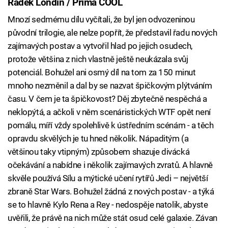
Radek Londin / Prima COOL
Mnozí sedmému dílu vyčítali, že byl jen odvozeninou
původní trilogie, ale nelze popřít, že představil řadu nových
zajímavých postav a vytvořil hlad po jejich osudech,
protože většina z nich vlastně ještě neukázala svůj
potenciál. Bohužel ani osmý díl na tom za 150 minut
mnoho nezměnil a dal by se nazvat špičkovým plýtváním
času. V čem je ta špičkovost? Děj zbytečně nespěchá a
neklopýtá, a ačkoli v něm scenáristických WTF opět není
pomálu, míří vždy spolehlivě k ústředním scénám - a těch
opravdu skvělých je tu hned několik. Nápaditým (a
většinou taky vtipným) způsobem shazuje divácká
očekávání a nabídne i několik zajímavých zvratů. A hlavně
skvěle používá Sílu a mýtické učení rytířů Jedi – největší
zbraně Star Wars. Bohužel žádná z nových postav - a týká
se to hlavně Kylo Rena a Rey - nedospěje natolik, abyste
uvěřili, že právě na nich může stát osud celé galaxie. Závan