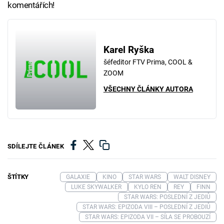
komentářích!
Karel Ryška
šéfeditor FTV Prima, COOL &
ZOOM
VŠECHNY ČLÁNKY AUTORA
SDÍLEJTE ČLÁNEK
ŠTÍTKY
GALAXIE
KINO
STAR WARS
WALT DISNEY
LUKE SKYWALKER
KYLO REN
REY
FINN
STAR WARS: POSLEDNÍ Z JEDIŮ
STAR WARS: EPIZODA VIII – POSLEDNÍ Z JEDIŮ
STAR WARS: EPIZODA VII – SÍLA SE PROBOUZÍ