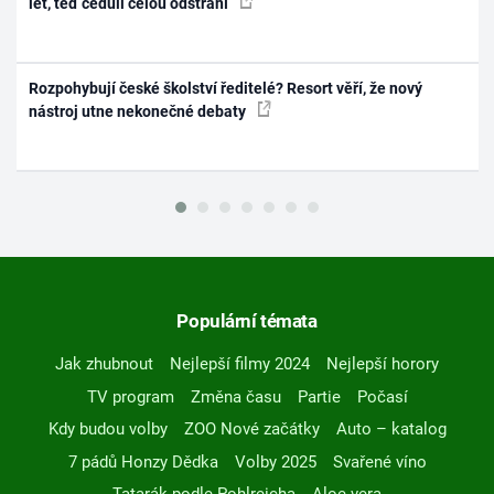
let, teď ceduli celou odstraní
Rozpohybují české školství ředitelé? Resort věří, že nový
nástroj utne nekonečné debaty
Populární témata
Jak zhubnout
Nejlepší filmy 2024
Nejlepší horory
TV program
Změna času
Partie
Počasí
Kdy budou volby
ZOO Nové začátky
Auto – katalog
7 pádů Honzy Dědka
Volby 2025
Svařené víno