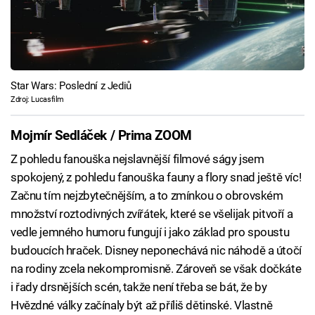
Star Wars: Poslední z Jediů
Zdroj: Lucasfilm
Mojmír Sedláček / Prima ZOOM
Z pohledu fanouška nejslavnější filmové ságy jsem
spokojený, z pohledu fanouška fauny a flory snad ještě víc!
Začnu tím nejzbytečnějším, a to zmínkou o obrovském
množství roztodivných zvířátek, které se všelijak pitvoří a
vedle jemného humoru fungují i jako základ pro spoustu
budoucích hraček. Disney neponechává nic náhodě a útočí
na rodiny zcela nekompromisně. Zároveň se však dočkáte
i řady drsnějších scén, takže není třeba se bát, že by
Hvězdné války začínaly být až příliš dětinské. Vlastně