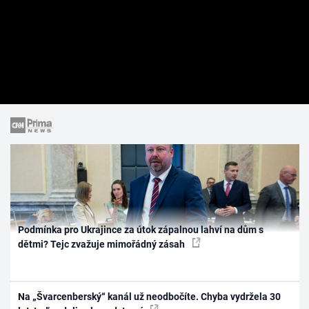
Podmínka pro Ukrajince za útok zápalnou lahví na dům s
dětmi? Tejc zvažuje mimořádný zásah
Na „Švarcenberský“ kanál už neodbočíte. Chyba vydržela 30