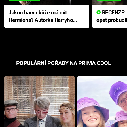
Jakou barvu kůže má mít
RECENZE: Smrtelné zlo se
Hermiona? Autorka Harryho
opět probudi
Pottera přišla s ráznou
přichází s n
odpovědí
hororovou n
POPULÁRNÍ POŘADY NA PRIMA COOL