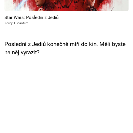
Cool Esport
Star Wars: Poslední z Jediů
Pořady
Zdroj: Lucasfilm
TV Program
Poslední z Jediů konečně míří do kin. Měli byste
Sledujte prima+
na něj vyrazit?
Přihlášení
Sledujte nás