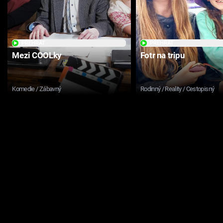
PŘEHRÁT
PŘEHRÁT
Mezi COOLky
Fotr na tripu
Komedie / Zábavný
Rodinný / Reality / Cestopisný