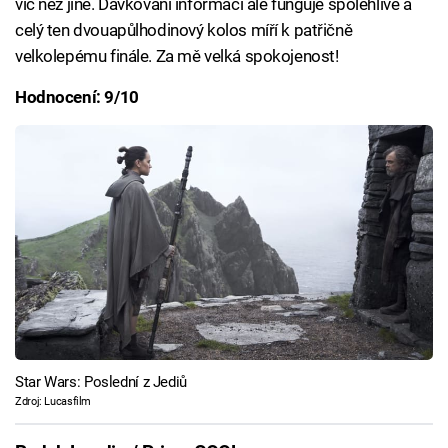
víc než jiné. Dávkování informací ale funguje spolehlivě a
celý ten dvouapůlhodinový kolos míří k patřičně
velkolepému finále. Za mě velká spokojenost!
Hodnocení: 9/10
Star Wars: Poslední z Jediů
Zdroj: Lucasfilm