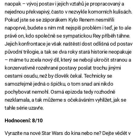
naopak – vývoj postav i jejich vztahů je propracovaný a
nejednou překvapivý, často v nezvykle komorních kulisách.
Pokud jste se se záporákem Kylo Renem nesmířili
napoprvé, budete s ním mít nejspíš problém i teď, je to ale
právě on, kdo společně se sympatickou Rey příběh táhne.
Jejich konfrontace je však naštěstí dost odlišná od postav
původní trilogie, a tak se dva roky stará historie neopakuje
– máme tu zcela nový díl, který se nebojí ukročit stranou a
konzervativně rozehrané postavy poslat trochu jinými
cestami osudu, než by člověk čekal. Technicky se
samozřejmě jedná o špičku, o tom snad ani nikdo
pochybovat nemohl. Osmá epizoda tedy rozhodně
nezklamala, a tak můžeme s očekáváním vyhlížet, jak se
tahle série uzavře.
Hodnocení: 8/10
Vyrazíte na nové Star Wars do kina nebo ne? Dejte vědět v