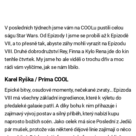
V posledních týdnech jsme vám na COOLu pustili celou
ságu Star Wars. Od Epizody I jsme se probili až k Epizodě
VII, a to přesně tak, abyste záhy mohli vyrazit na Epizodu
VIII. Druhé dobrodružství Rey, Finna a Kylo Rena jde do kin
tenhle čtvrtek. My jsme ho ale viděli o trochu dřív a moc
rádi vám vylíčíme, jak se nám líbilo.
Karel Ryška / Prima COOL
Epické bitvy, osudové momenty, nečekané zvraty... Epizoda
VIII má všechny základní ingredience, které k výletu do
předaleké galaxie patří. A díky bohu k nim přihazuje i
zajímavý vývoj postav a silný příběh, který nabízí kupu
naprosto božích scén. Jako celek má sice Poslední z Jediů
pár mušek, protože vás některé dějové linie zajímají o něco