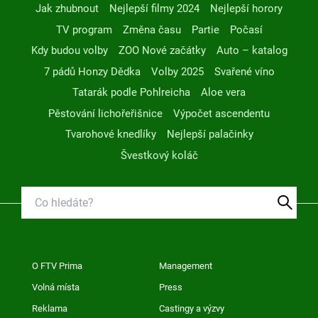
Jak zhubnout
Nejlepší filmy 2024
Nejlepší horory
TV program
Změna času
Partie
Počasí
Kdy budou volby
ZOO Nové začátky
Auto – katalog
7 pádů Honzy Dědka
Volby 2025
Svařené víno
Tatarák podle Pohlreicha
Aloe vera
Pěstování lichořeřišnice
Výpočet ascendentu
Tvarohové knedlíky
Nejlepší palačinky
Švestkový koláč
O FTV Prima
Management
Volná místa
Press
Reklama
Castingy a výzvy