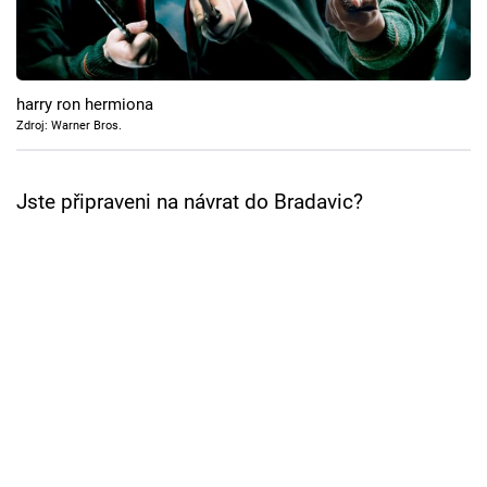
Cool Esport
Pořady
harry ron hermiona
TV Program
Zdroj: Warner Bros.
Sledujte prima+
Jste připraveni na návrat do Bradavic?
Přihlášení
Sledujte nás