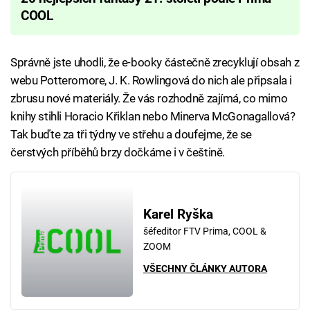
COOL
Správně jste uhodli, že e-booky částečně zrecyklují obsah z
webu Potteromore, J. K. Rowlingová do nich ale připsala i
zbrusu nové materiály. Že vás rozhodně zajímá, co mimo
knihy stihli Horacio Křiklan nebo Minerva McGonagallová?
Tak buďte za tři týdny ve střehu a doufejme, že se
čerstvých příběhů brzy dočkáme i v češtině.
Karel Ryška
šéfeditor FTV Prima, COOL &
ZOOM
VŠECHNY ČLÁNKY AUTORA