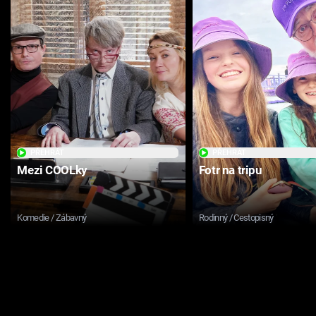
PŘEHRÁT
PŘEHRÁT
Mezi COOLky
Fotr na tripu
Komedie / Zábavný
Rodinný / Cestopisný