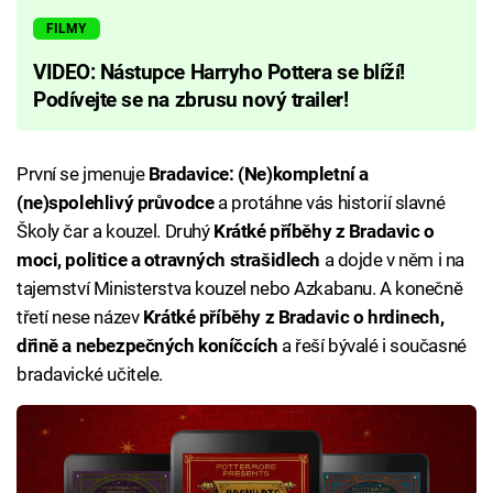
FILMY
VIDEO: Nástupce Harryho Pottera se blíží!
Podívejte se na zbrusu nový trailer!
První se jmenuje
Bradavice: (Ne)kompletní a
(ne)spolehlivý průvodce
a protáhne vás historií slavné
Školy čar a kouzel. Druhý
Krátké příběhy z Bradavic o
moci, politice a otravných strašidlech
a dojde v něm i na
tajemství Ministerstva kouzel nebo Azkabanu. A konečně
třetí nese název
Krátké příběhy z Bradavic o hrdinech,
dřině a nebezpečných koníčcích
a řeší bývalé i současné
bradavické učitele.