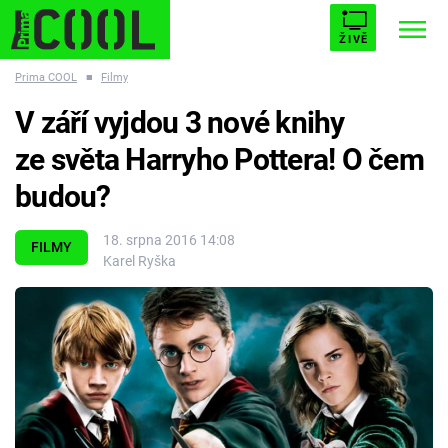
ŽIVĚ
Prima COOL
■
Filmy
STARHOUSE
BUFFY, PŘEMOŽITELKA UPÍRŮ
Trendy:
V září vyjdou 3 nové knihy
ESCAPE
PLNEJ KOTEL
AVENGERS 5
ze světa Harryho Pottera! O čem
budou?
18. srpna 2016 14:08
FILMY
Karel Ryška
Témata
Filmy
Seriály
Hry