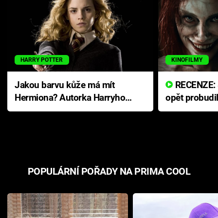
HARRY POTTER
KINOFILMY
Jakou barvu kůže má mít
RECENZE: Smrtelné zlo se
Hermiona? Autorka Harryho
opět probudi
Pottera přišla s ráznou
přichází s n
odpovědí
hororovou n
POPULÁRNÍ POŘADY NA PRIMA COOL