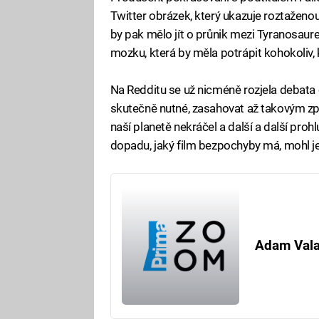
Twitter obrázek, který ukazuje roztaženo
by pak mělo jít o průnik mezi Tyranosaur
mozku, která by měla potrápit kohokoliv,
Na Redditu se už nicméně rozjela debata o
skutečně nutné, zasahovat až takovým z
naší planetě nekráčel a další a další pro
dopadu, jaký film bezpochyby má, mohl j
Adam Val