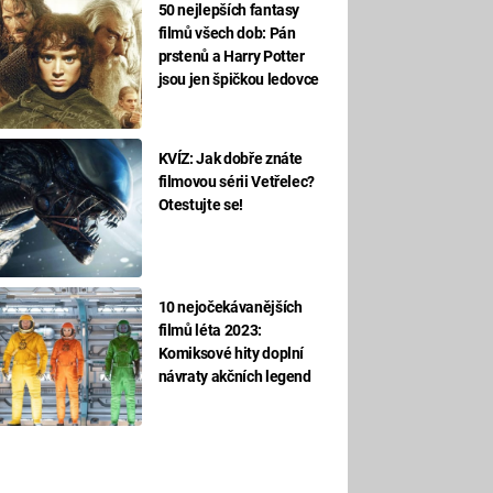
50 nejlepších fantasy
filmů všech dob: Pán
prstenů a Harry Potter
jsou jen špičkou ledovce
KVÍZ: Jak dobře znáte
filmovou sérii Vetřelec?
Otestujte se!
10 nejočekávanějších
filmů léta 2023:
Komiksové hity doplní
návraty akčních legend