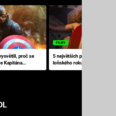
FILMY
ysvětlil, proč se
5 největších propadáků
le Kapitána
loňského roku: Disney na
jediné katastrofě prodělal 200
milionů dolarů
OL