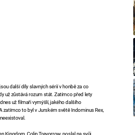
jsou další díly slavných sérií v honbě za co
y už zůstává rozum stát. Zatímco před lety
 dnes už filmaři vymýšlí, jakého dalšího
A zatímco to byl v Jurském světě Indominus Rex,
neexistoval.
n Kingdom, Colin Trevorrow, poslal na svůj