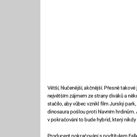
Větší, hlučenější, akčnější. Přesně takové 
největším zájmem ze strany diváků a někd
stačilo, aby vůbec vznikl film Jurský park,
dinosaura pošlou proti hlavním hrdinům. 
v pokračování to bude hybrid, který nikdy 
Producent pokračování s podtitulem Falle