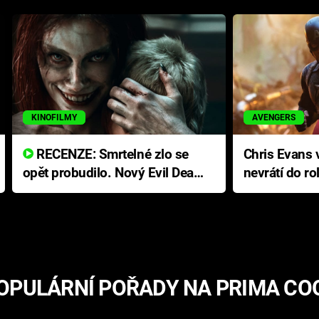
KINOFILMY
AVENGERS
RECENZE: Smrtelné zlo se
Chris Evans v
opět probudilo. Nový Evil Dead
nevrátí do ro
přichází s neodolatelnou
Ameriky
hororovou nabídkou
OPULÁRNÍ POŘADY NA PRIMA CO