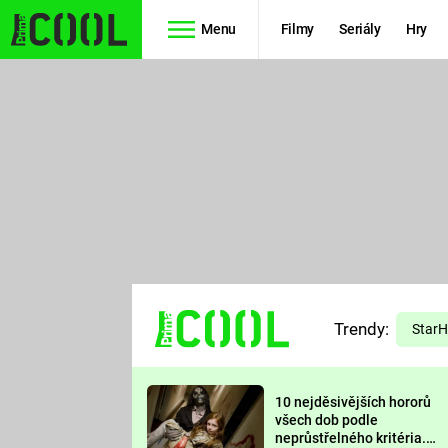
Menu
Filmy
Seriály
Hry
Seriály
Filmy
SIMPSONOVI
STAR WARS
HVĚZDNÁ
AVENGERS
BRÁNA
RYCHLE A
TEORIE
ZBĚSILE 10
Trendy:
VELKÉHO
Star
PREDÁTOR
TŘESKU
10 nejděsivějších hororů
FUTURAMA
všech dob podle
neprůstřelného kritéria.