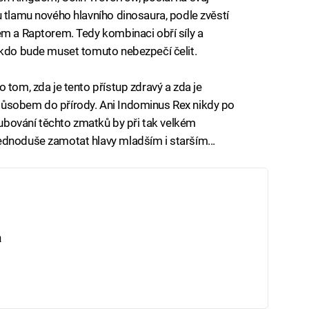
u tlamu nového hlavního dinosaura, podle zvěstí
em a Raptorem. Tedy kombinaci obří síly a
 kdo bude muset tomuto nebezpečí čelit.
 tom, zda je tento přístup zdravý a zda je
působem do přírody. Ani Indominus Rex nikdy po
hlubování těchto zmatků by při tak velkém
ednoduše zamotat hlavy mladším i starším...
a