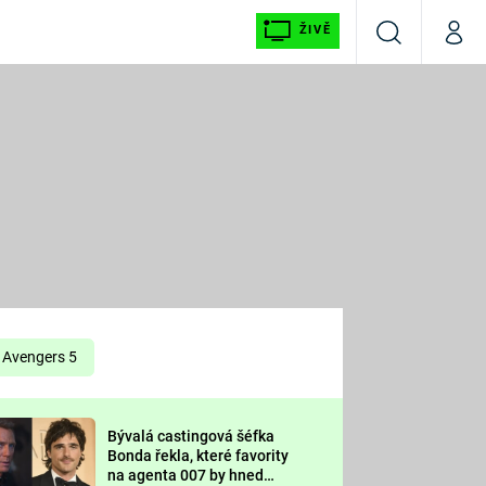
ŽIVĚ
Vyhledávání
Můj p
Prima+
É
CNN Prima NEWS
E
Prima FRESH
ŠÍ
Prima LIVING
E
Prima Ženy
Avengers 5
Prima LAJK
Bývalá castingová šéfka
OOL
Bonda řekla, které favority
Sledujte nás
na agenta 007 by hned