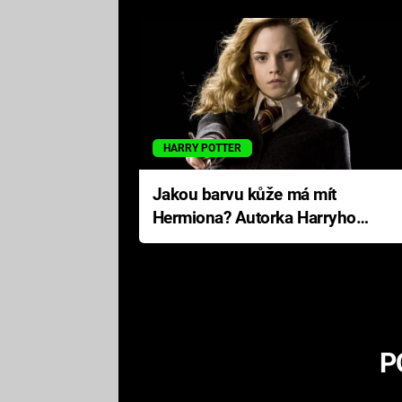
HARRY POTTER
Jakou barvu kůže má mít
Hermiona? Autorka Harryho
Pottera přišla s ráznou
odpovědí
P