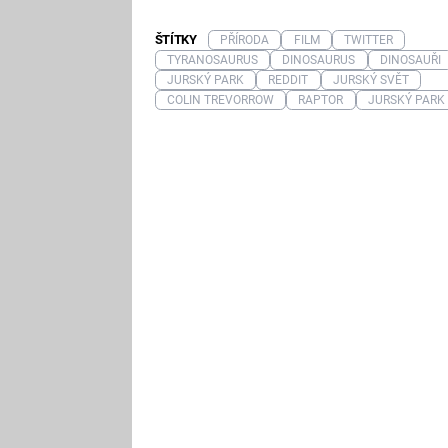
ŠTÍTKY
PŘÍRODA
FILM
TWITTER
TYRANOSAURUS
DINOSAURUS
DINOSAUŘI
JURSKÝ PARK
REDDIT
JURSKÝ SVĚT
COLIN TREVORROW
RAPTOR
JURSKÝ PARK