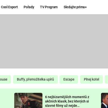
Cool Esport
Pořady
TV Program
Sledujte prima+
Hry
Zábava
MAFIA
ZÁBAVN
GALERI
GTA 6
NEJLEP
KINGDOM
KOMEDI
COME:
DELIVERANCE
CHUCK
House
Buffy, přemožitelka upírů
Escape
Plnej kotel
NORRIS
ESPORT
6 nejbizarnějších momentů z
DEADP
akčních klasik, bez kterých si
slavné filmy už nejde