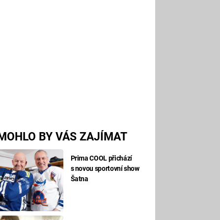
MOHLO BY VÁS ZAJÍMAT
Prima COOL přichází
s novou sportovní show
Šatna