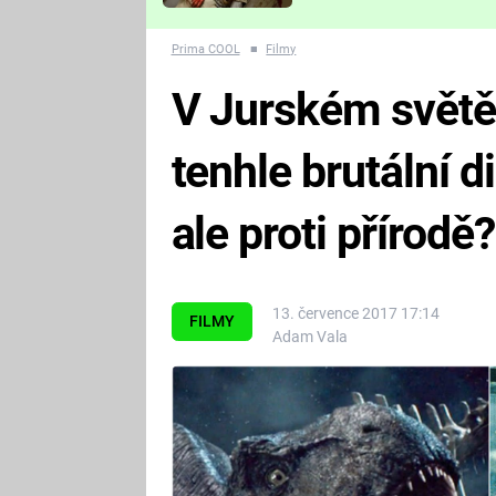
Které děsivé pecky vám
nejvíc zvednou tep?
Prima COOL
■
Filmy
V Jurském světě
tenhle brutální d
ale proti přírodě?
13. července 2017 17:14
FILMY
Adam Vala