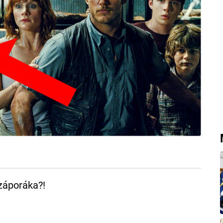
záporáka?!