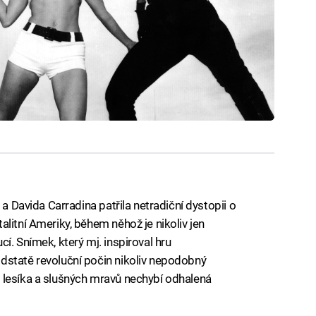
 a Davida Carradina patřila netradiční dystopii o
litní Ameriky, během něhož je nikoliv jen
í. Snímek, který mj. inspiroval hru
dstatě revoluční počin nikoliv nepodobný
 lesíka a slušných mravů nechybí odhalená