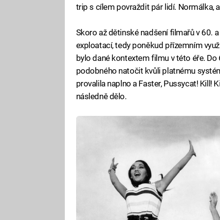
trip s cílem povraždit pár lidí. Normálka, 
Skoro až dětinské nadšení filmařů v 60. a
exploatací, tedy poněkud přízemním využí
bylo dané kontextem filmu v této éře. Do 6
podobného natočit kvůli platnému systém
provalila naplno a Faster, Pussycat! Kill! 
následně dělo.