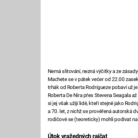
Nemá slitování, nezná výčitky a ze zásad
Machete se v pátek večer od 22.00 zase
trhák od Roberta Rodrigueze pobaví už j
Roberta De Nira přes Stevena Seagala až
si jej však užijí lidé, kteří stejně jako R
a 70. let, z nichž se prověřená autorská dv
rodičové se (teoreticky) mohli podívat na 
Útok vražedných rajčat