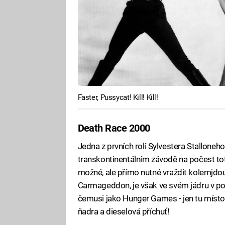
Faster, Pussycat! Kill! Kill!
Death Race 2000
Jedna z prvních rolí Sylvestera Stalloneho
transkontinentálním závodě na počest tota
možné, ale přímo nutné vraždit kolemjdouc
Carmageddon, je však ve svém jádru v po
čemusi jako Hunger Games - jen tu místo
ňadra a dieselová příchuť!