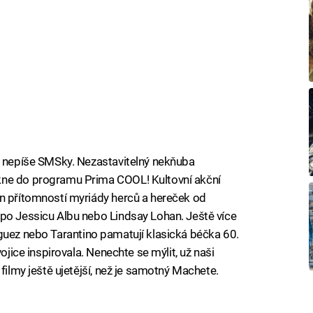
y nepíše SMSky. Nezastavitelný nekňuba
kne do programu Prima COOL! Kultovní akční
en přítomností myriády herců a hereček od
 po Jessicu Albu nebo Lindsay Lohan. Ještě více
odriguez nebo Tarantino pamatují klasická béčka 60.
ojice inspirovala. Nenechte se mýlit, už naši
filmy ještě ujetější, než je samotný Machete.