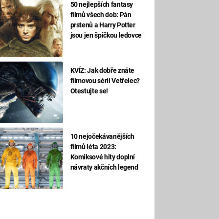
50 nejlepších fantasy
filmů všech dob: Pán
prstenů a Harry Potter
jsou jen špičkou ledovce
KVÍZ: Jak dobře znáte
filmovou sérii Vetřelec?
Otestujte se!
10 nejočekávanějších
filmů léta 2023:
Komiksové hity doplní
návraty akčních legend