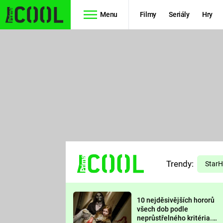
Menu
Filmy
Seriály
Hry
Seriály
Filmy
SIMPSONOVI
STAR WARS
HVĚZDNÁ
AVENGERS
BRÁNA
RYCHLE A
TEORIE
ZBĚSILE 10
Trendy:
VELKÉHO
Star
PREDÁTOR
TŘESKU
10 nejděsivějších hororů
FUTURAMA
všech dob podle
neprůstřelného kritéria.