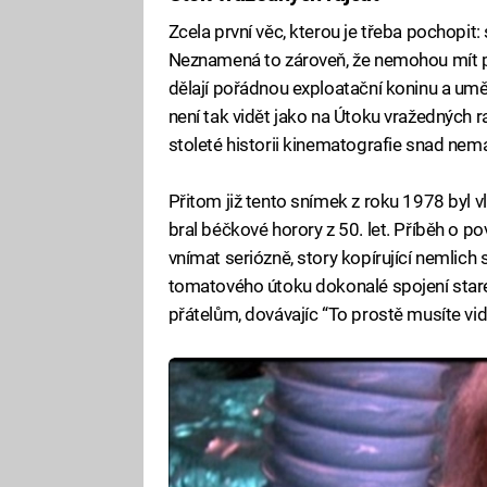
Zcela první věc, kterou je třeba pochopit
Neznamená to zároveň, že nemohou mít pře
dělají pořádnou exploatační koninu a uměli
není tak vidět jako na Útoku vražedných r
stoleté historii kinematografie snad nem
Přitom již tento snímek z roku 1978 byl v
bral béčkové horory z 50. let. Příběh o po
vnímat seriózně, story kopírující nemlich s
tomatového útoku dokonalé spojení staréh
přátelům, dovávajíc “To prostě musíte vid