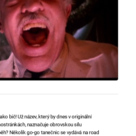
ko bič! Už název, který by dnes v originální
rnostránkách, naznačuje obrovskou sílu
běh? Několik go-go tanečnic se vydává na road