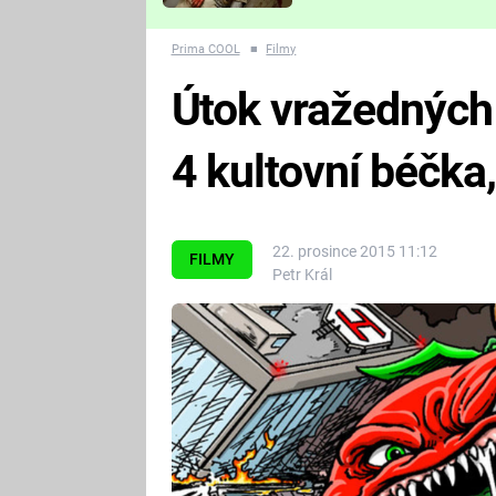
Které děsivé pecky vám
nejvíc zvednou tep?
Prima COOL
■
Filmy
Útok vražedných r
4 kultovní béčka,
22. prosince 2015 11:12
FILMY
Petr Král