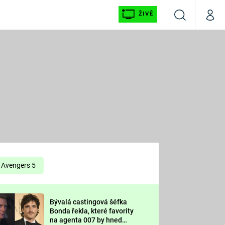
ŽIVĚ
Vyhledávání
Můj p
Prima+
É
CNN Prima NEWS
E
Prima FRESH
ŠÍ
Prima LIVING
E
Prima Ženy
Avengers 5
Prima LAJK
Bývalá castingová šéfka
OOL
Bonda řekla, které favority
Sledujte nás
na agenta 007 by hned