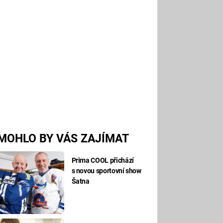
MOHLO BY VÁS ZAJÍMAT
Prima COOL přichází
s novou sportovní show
Šatna