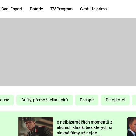
Cool Esport
Pořady
TV Program
Sledujte prima+
Hry
Zábava
MAFIA
ZÁBAVN
GALERI
GTA 6
NEJLEP
KINGDOM
KOMEDI
COME:
DELIVERANCE
CHUCK
House
Buffy, přemožitelka upírů
Escape
Plnej kotel
NORRIS
ESPORT
6 nejbizarnějších momentů z
DEADP
akčních klasik, bez kterých si
slavné filmy už nejde