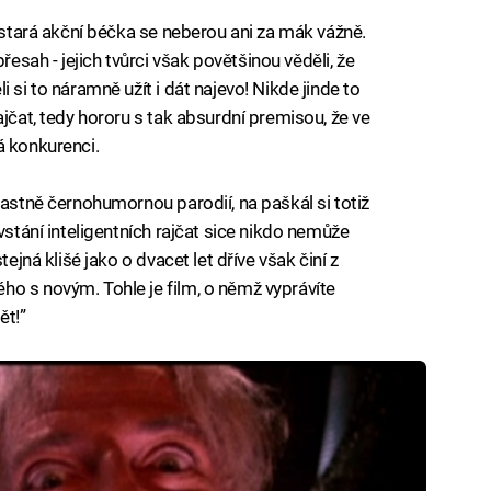
: stará akční béčka se neberou ani za mák vážně.
sah - jejich tvůrci však povětšinou věděli, že
 si to náramně užít i dát najevo! Nikde jinde to
ajčat, tedy hororu s tak absurdní premisou, že ve
á konkurenci.
lastně černohumornou parodií, na paškál si totiž
vstání inteligentních rajčat sice nikdo nemůže
tejná klišé jako o dvacet let dříve však činí z
o s novým. Tohle je film, o němž vyprávíte
ět!”