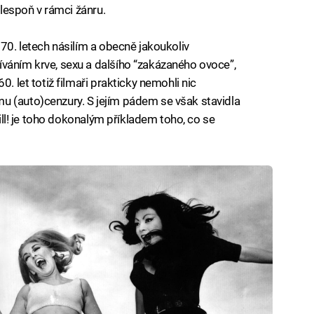
alespoň v rámci žánru.
 70. letech násilím a obecně jakoukoliv
váním krve, sexu a dalšího “zakázaného ovoce”,
0. let totiž filmaři prakticky nemohli nic
u (auto)cenzury. S jejím pádem se však stavidla
Kill! je toho dokonalým příkladem toho, co se