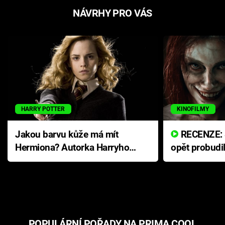
NÁVRHY PRO VÁS
HARRY POTTER
KINOFILMY
Jakou barvu kůže má mít
RECENZE: Smrtelné zlo se
Hermiona? Autorka Harryho
opět probudi
Pottera přišla s ráznou
přichází s n
odpovědí
hororovou n
POPULÁRNÍ POŘADY NA PRIMA COOL