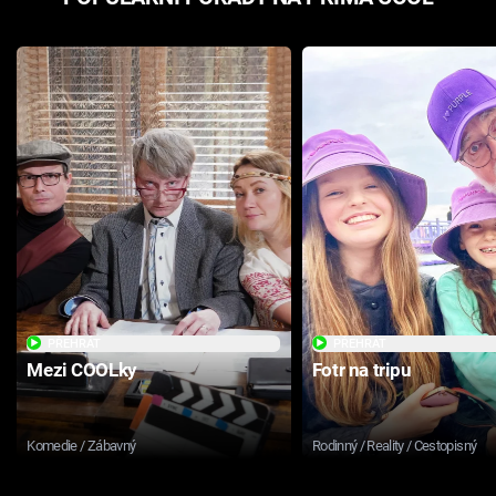
PŘEHRÁT
PŘEHRÁT
Mezi COOLky
Fotr na tripu
Komedie / Zábavný
Rodinný / Reality / Cestopisný