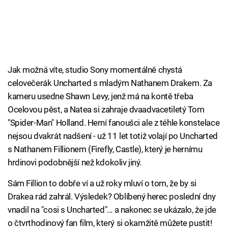
Jak možná víte, studio Sony momentálně chystá
celovečerák Uncharted s mladým Nathanem Drakem. Za
kameru usedne Shawn Levy, jenž má na kontě třeba
Ocelovou pěst, a Natea si zahraje dvaadvacetiletý Tom
"Spider-Man" Holland. Herní fanoušci ale z téhle konstelace
nejsou dvakrát nadšení - už 11 let totiž volají po Uncharted
s Nathanem Fillionem (Firefly, Castle), který je hernímu
hrdinovi podobnější než kdokoliv jiný.
Sám Fillion to dobře ví a už roky mluví o tom, že by si
Drakea rád zahrál. Výsledek? Oblíbený herec poslední dny
vnadil na "cosi s Uncharted"... a nakonec se ukázalo, že jde
o čtvrthodinový fan film, který si okamžitě můžete pustit!