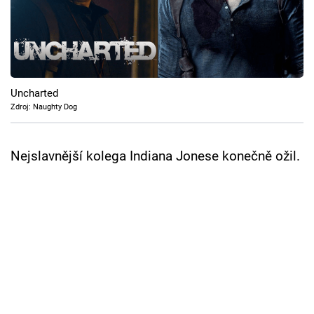
Cool Esport
Pořady
TV Program
Uncharted
Zdroj: Naughty Dog
Sledujte prima+
Nejslavnější kolega Indiana Jonese konečně ožil.
Přihlášení
Sledujte nás