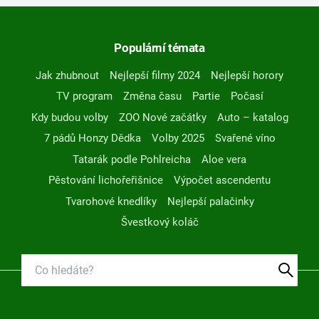
Populární témata
Jak zhubnout
Nejlepší filmy 2024
Nejlepší horory
TV program
Změna času
Partie
Počasí
Kdy budou volby
ZOO Nové začátky
Auto – katalog
7 pádů Honzy Dědka
Volby 2025
Svařené víno
Tatarák podle Pohlreicha
Aloe vera
Pěstování lichořeřišnice
Výpočet ascendentu
Tvarohové knedlíky
Nejlepší palačinky
Švestkový koláč