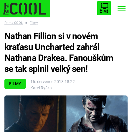
ŽIVĚ
Prima COOL
■
Filmy
STARHOUSE
BUFFY, PŘEMOŽITELKA UPÍRŮ
Trendy:
Nathan Fillion si v novém
ESCAPE
PLNEJ KOTEL
AVENGERS 5
kraťasu Uncharted zahrál
Nathana Drakea. Fanouškům
se tak splnil velký sen!
Témata
16. července 2018 18:22
FILMY
Karel Ryška
Filmy
Seriály
Hry