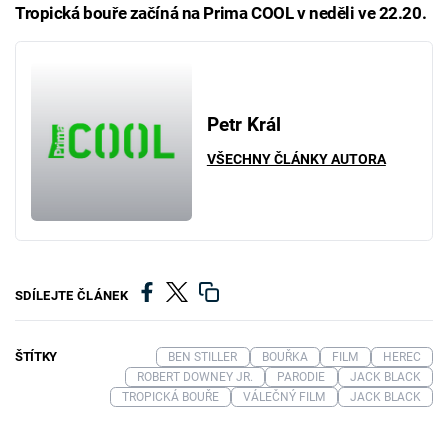
Tropická bouře začíná na Prima COOL v neděli ve 22.20.
Petr Král
VŠECHNY ČLÁNKY AUTORA
SDÍLEJTE ČLÁNEK
ŠTÍTKY
BEN STILLER
BOUŘKA
FILM
HEREC
ROBERT DOWNEY JR.
PARODIE
JACK BLACK
TROPICKÁ BOUŘE
VÁLEČNÝ FILM
JACK BLACK