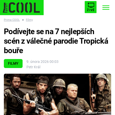
ŽIVĚ
Prima COOL
■
Filmy
STARHOUSE
BUFFY, PŘEMOŽITELKA UPÍRŮ
Trendy:
Podívejte se na 7 nejlepších
ESCAPE
PLNEJ KOTEL
AVENGERS 5
scén z válečné parodie Tropická
bouře
9. února 2026 00:03
FILMY
Petr Král
Témata
Filmy
Seriály
Hry