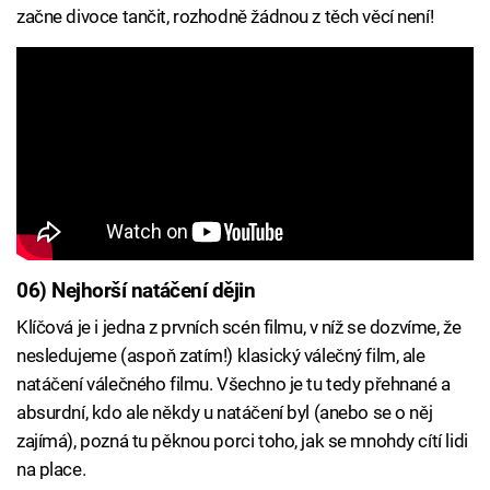
začne divoce tančit, rozhodně žádnou z těch věcí není!
06) Nejhorší natáčení dějin
Klíčová je i jedna z prvních scén filmu, v níž se dozvíme, že
nesledujeme (aspoň zatím!) klasický válečný film, ale
natáčení válečného filmu. Všechno je tu tedy přehnané a
absurdní, kdo ale někdy u natáčení byl (anebo se o něj
zajímá), pozná tu pěknou porci toho, jak se mnohdy cítí lidi
na place.