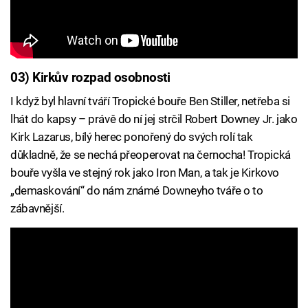
03) Kirkův rozpad osobnosti
I když byl hlavní tváří Tropické bouře Ben Stiller, netřeba si
lhát do kapsy – právě do ní jej strčil Robert Downey Jr. jako
Kirk Lazarus, bílý herec ponořený do svých rolí tak
důkladně, že se nechá přeoperovat na černocha! Tropická
bouře vyšla ve stejný rok jako Iron Man, a tak je Kirkovo
„demaskování“ do nám známé Downeyho tváře o to
zábavnější.