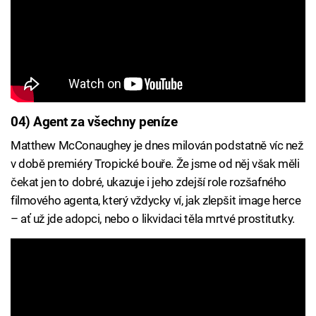
04) Agent za všechny peníze
Matthew McConaughey je dnes milován podstatně víc než
v době premiéry Tropické bouře. Že jsme od něj však měli
čekat jen to dobré, ukazuje i jeho zdejší role rozšafného
filmového agenta, který vždycky ví, jak zlepšit image herce
– ať už jde adopci, nebo o likvidaci těla mrtvé prostitutky.