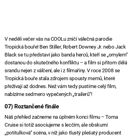
V neděli večer vás na COOLu zničí válečná parodie
Tropická bouře! Ben Stiller, Robert Downey Jr. nebo Jack
Black se tu představí jako banda herců, kteří se „omylem“
dostanou do skutečného konfliktu – a film si přitom dělá
srandu nejen z válčení, ale i z filmařiny. V roce 2008 se
Tropická bouře stala zdrojem spousty memů, které
přežívají až dodnes. Než vám tedy pustíme celý film,
nabízíme sedmero vypečených „trailerů“!
07) Roztančené finále
Náš přehled začneme na úplném konci filmu – Toma
Cruise si totiž asociujeme s lecčím, ale obskurní
„potitulková“ scéna, v níž jako tlustý plešatý producent