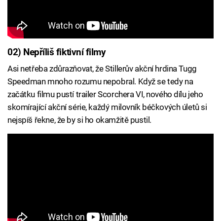
02) Nepříliš fiktivní filmy
Asi netřeba zdůrazňovat, že Stillerův akční hrdina Tugg
Speedman mnoho rozumu nepobral. Když se tedy na
začátku filmu pustí trailer Scorchera VI, nového dílu jeho
skomírající akční série, každý milovník béčkových úletů si
nejspíš řekne, že by si ho okamžitě pustil.