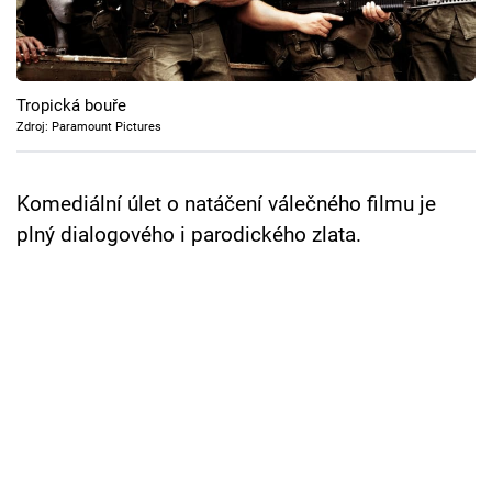
Cool Esport
Pořady
Tropická bouře
TV Program
Zdroj: Paramount Pictures
Sledujte prima+
Komediální úlet o natáčení válečného filmu je
plný dialogového i parodického zlata.
Přihlášení
Sledujte nás