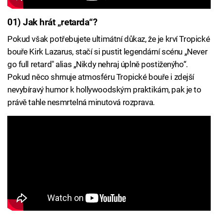
01) Jak hrát „retarda“?
Pokud však potřebujete ultimátní důkaz, že je krví Tropické
bouře Kirk Lazarus, stačí si pustit legendární scénu „Never
go full retard" alias „Nikdy nehraj úplně postiženýho“.
Pokud něco shrnuje atmosféru Tropické bouře i zdejší
nevybíravý humor k hollywoodským praktikám, pak je to
právě tahle nesmrtelná minutová rozprava.