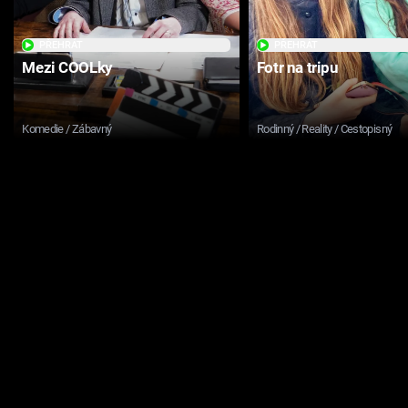
PŘEHRÁT
PŘEHRÁT
Mezi COOLky
Fotr na tripu
Komedie / Zábavný
Rodinný / Reality / Cestopisný