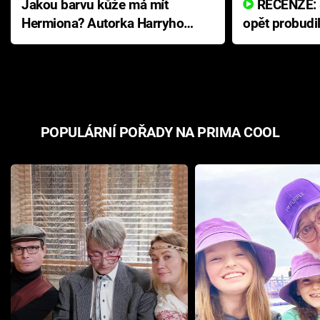
Jakou barvu kůže má mít
RECENZE: Smrtelné zlo se
Hermiona? Autorka Harryho
opět probudi
Pottera přišla s ráznou
přichází s n
odpovědí
hororovou n
POPULÁRNÍ POŘADY NA PRIMA COOL