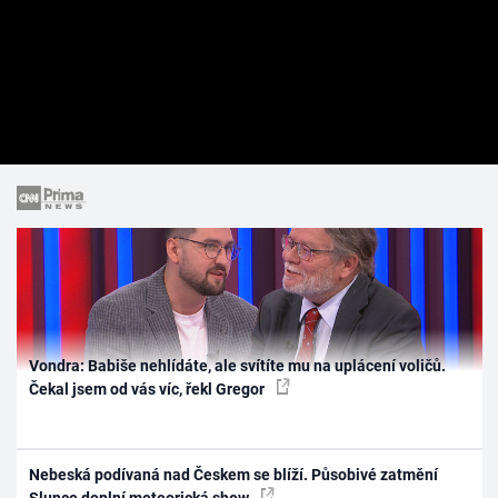
Vondra: Babiše nehlídáte, ale svítíte mu na uplácení voličů.
Čekal jsem od vás víc, řekl Gregor
Nebeská podívaná nad Českem se blíží. Působivé zatmění
Slunce doplní meteorická show