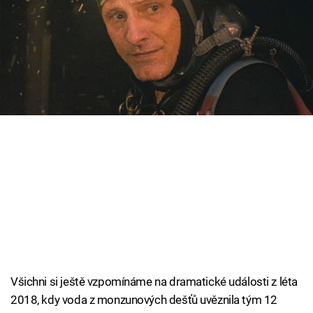
celým světem. V jedné z hlavních rolí se objeví
Cool Esport
Viggo „Aragorn“ Mortensen.
Pořady
TV Program
Sledujte prima+
Přihlášení
Sledujte nás
Všichni si ještě vzpomínáme na dramatické události z léta
2018, kdy voda z monzunových dešťů uvěznila tým 12