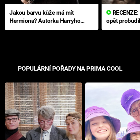
Jakou barvu kůže má mít
RECENZE: Smrtelné zlo se
Hermiona? Autorka Harryho
opět probudi
Pottera přišla s ráznou
přichází s n
odpovědí
hororovou n
POPULÁRNÍ POŘADY NA PRIMA COOL