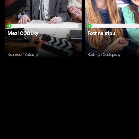
PŘEHRÁT
PŘEHRÁT
Mezi COOLky
Fotr na tripu
Komedie / Zábavný
Rodinný / Cestopisný