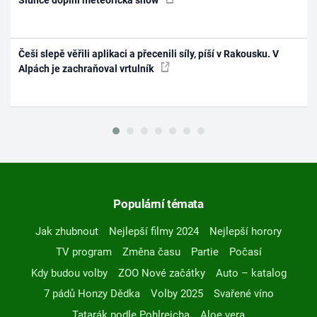
Češi slepě věřili aplikaci a přecenili síly, píší v Rakousku. V
Alpách je zachraňoval vrtulník
Populární témata
Jak zhubnout
Nejlepší filmy 2024
Nejlepší horory
TV program
Změna času
Partie
Počasí
Kdy budou volby
ZOO Nové začátky
Auto – katalog
7 pádů Honzy Dědka
Volby 2025
Svařené víno
Tatarák podle Pohlreicha
Aloe vera