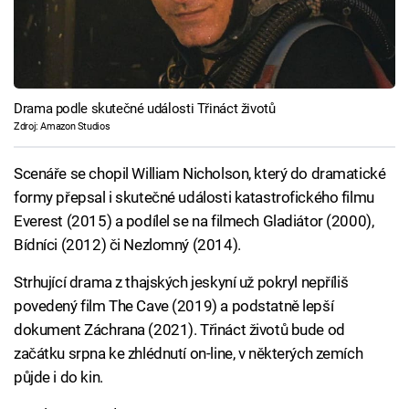
Drama podle skutečné události Třináct životů
Zdroj: Amazon Studios
Scenáře se chopil William Nicholson, který do dramatické
formy přepsal i skutečné události katastrofického filmu
Everest (2015) a podílel se na filmech Gladiátor (2000),
Bídníci (2012) či Nezlomný (2014).
Strhující drama z thajských jeskyní už pokryl nepříliš
povedený film The Cave (2019) a podstatně lepší
dokument Záchrana (2021). Třináct životů bude od
začátku srpna ke zhlédnutí on-line, v některých zemích
půjde i do kin.