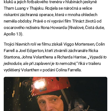
kluků a jejich fotbalového trenéra v hlubinách jeskyně
Tham Luang v Thajsku. Rozjela se náročná a velice
riskantní záchranná operace, která v mnoha ohledech
neměla obdoby. Právě o ní vypráví film Třináct životů od
oscarového režiséra Rona Howarda (Rivalové, Čistá duše,
Apollo 13).
Trojici hlavních rolí ve filmu získali Viggo Mortensen, Colin
Farrell a Joel Edgerton, kteří ztvárnili záchranáře Ricka
Stantona, Johna Volanthena a Richarda Harrise.
„Vypadá to
jednoduše, ale při zaplavení je to nemožné,“
říká v traileru
vyděšený Volanthen v podání Colina Farrella.