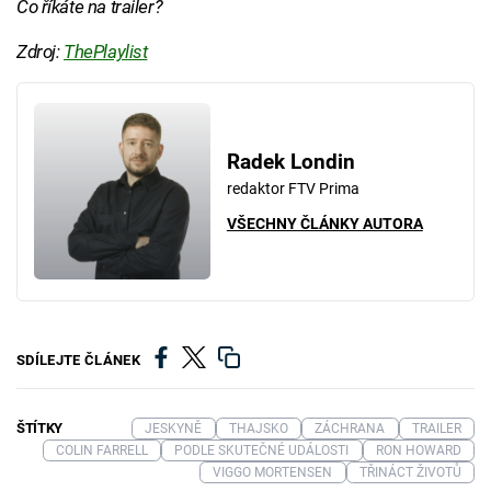
Co říkáte na trailer?
Zdroj:
ThePlaylist
Radek Londin
redaktor FTV Prima
VŠECHNY ČLÁNKY AUTORA
SDÍLEJTE ČLÁNEK
ŠTÍTKY
JESKYNĚ
THAJSKO
ZÁCHRANA
TRAILER
COLIN FARRELL
PODLE SKUTEČNÉ UDÁLOSTI
RON HOWARD
VIGGO MORTENSEN
TŘINÁCT ŽIVOTŮ