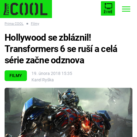
ŽIVĚ
Prima COOL
■
Filmy
STARHOUSE
BUFFY, PŘEMOŽITELKA UPÍRŮ
Trendy:
Hollywood se zbláznil!
ESCAPE
PLNEJ KOTEL
AVENGERS 5
Transformers 6 se ruší a celá
série začne odznova
19. února 2018 15:35
FILMY
Karel Ryška
Témata
Filmy
Seriály
Hry