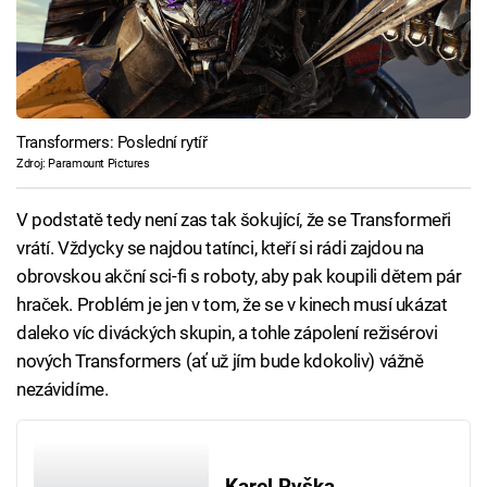
Transformers: Poslední rytíř
Zdroj: Paramount Pictures
V podstatě tedy není zas tak šokující, že se Transformeři
vrátí. Vždycky se najdou tatínci, kteří si rádi zajdou na
obrovskou akční sci-fi s roboty, aby pak koupili dětem pár
hraček. Problém je jen v tom, že se v kinech musí ukázat
daleko víc diváckých skupin, a tohle zápolení režisérovi
nových Transformers (ať už jím bude kdokoliv) vážně
nezávidíme.
Karel Ryška