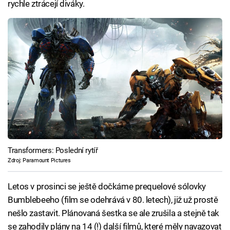
rychle ztrácejí diváky.
Transformers: Poslední rytíř
Zdroj: Paramount Pictures
Letos v prosinci se ještě dočkáme prequelové sólovky
Bumblebeeho (film se odehrává v 80. letech), již už prostě
nešlo zastavit. Plánovaná šestka se ale zrušila a stejně tak
se zahodily plány na 14 (!) další filmů, které měly navazovat