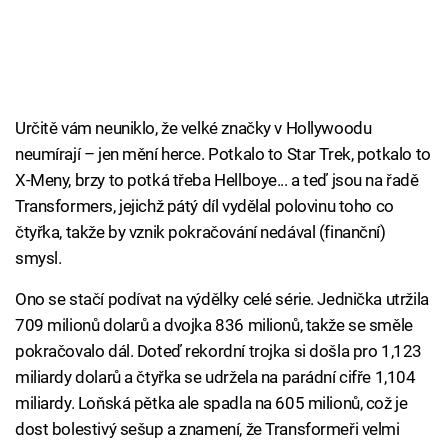
Určitě vám neuniklo, že velké značky v Hollywoodu
neumírají – jen mění herce. Potkalo to Star Trek, potkalo to
X-Meny, brzy to potká třeba Hellboye... a teď jsou na řadě
Transformers, jejichž pátý díl vydělal polovinu toho co
čtyřka, takže by vznik pokračování nedával (finanční)
smysl.
Ono se stačí podívat na výdělky celé série. Jednička utržila
709 milionů dolarů a dvojka 836 milionů, takže se směle
pokračovalo dál. Doteď rekordní trojka si došla pro 1,123
miliardy dolarů a čtyřka se udržela na parádní cifře 1,104
miliardy. Loňská pětka ale spadla na 605 milionů, což je
dost bolestivý sešup a znamení, že Transformeři velmi