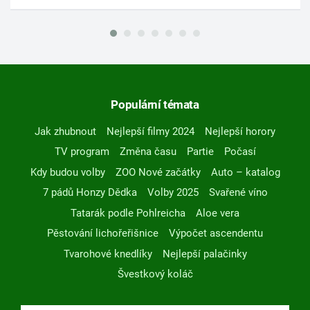
Populární témata
Jak zhubnout
Nejlepší filmy 2024
Nejlepší horory
TV program
Změna času
Partie
Počasí
Kdy budou volby
ZOO Nové začátky
Auto – katalog
7 pádů Honzy Dědka
Volby 2025
Svařené víno
Tatarák podle Pohlreicha
Aloe vera
Pěstování lichořeřišnice
Výpočet ascendentu
Tvarohové knedlíky
Nejlepší palačinky
Švestkový koláč