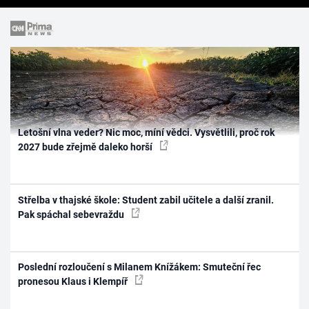
Letošní vlna veder? Nic moc, míní vědci. Vysvětlili, proč rok
2027 bude zřejmě daleko horší
Střelba v thajské škole: Student zabil učitele a další zranil.
Pak spáchal sebevraždu
Poslední rozloučení s Milanem Knížákem: Smuteční řec
pronesou Klaus i Klempíř