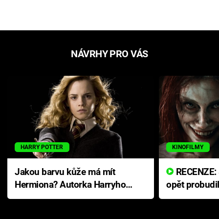
NÁVRHY PRO VÁS
HARRY POTTER
KINOFILMY
Jakou barvu kůže má mít
RECENZE: Smrtelné zlo se
Hermiona? Autorka Harryho
opět probudi
Pottera přišla s ráznou
přichází s n
odpovědí
hororovou n