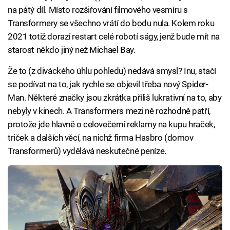
na pátý díl. Místo rozšiřování filmového vesmíru s
Transformery se všechno vrátí do bodu nula. Kolem roku
2021 totiž dorazí restart celé robotí ságy, jenž bude mít na
starost někdo jiný než Michael Bay.
Že to (z diváckého úhlu pohledu) nedává smysl? Inu, stačí
se podívat na to, jak rychle se objevil třeba nový Spider-
Man. Některé značky jsou zkrátka příliš lukrativní na to, aby
nebyly v kinech. A Transformers mezi ně rozhodně patří,
protože jde hlavně o celovečerní reklamy na kupu hraček,
triček a dalších věcí, na nichž firma Hasbro (domov
Transformerů) vydělává neskutečné peníze.