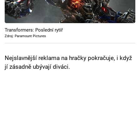
Cool Esport
Pořady
Transformers: Poslední rytíř
TV Program
Zdroj: Paramount Pictures
Sledujte prima+
Nejslavnější reklama na hračky pokračuje, i když
jí zásadně ubývají diváci.
Přihlášení
Sledujte nás