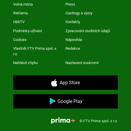
Volná místa
Press
Reklama
Castingy a výzvy
HbbTV
Kontakty
Podmínky užívání
Zpracování osobních údajů
Cookies
Nápověda
Vlastník FTV Prima spol. s
Redakce
r.o.
Nahlásit chybu
Nastavení soukromí
App Store
Google Play
© FTV Prima spol. s r.o.