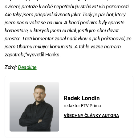
cvičení, protože k sobě nepotřebuju strhávat víc pozornosti.
Ale taky jsem přispíval divnosti jako: Tady je pár bot, který
jsem našel válet se na ulici. A hned pod ním byly sprosté
komentáře, u kterých jsem si říkal, jestli jim chci dávat
prostor. Třetí komentář začal nadávkou a pak pokračoval, že
jsem Obamu milující komunista. A tohle vážně nemám
zapotřebí,
“vysvětlil Hanks.
Zdroj:
Deadline
Radek Londin
redaktor FTV Prima
VŠECHNY ČLÁNKY AUTORA