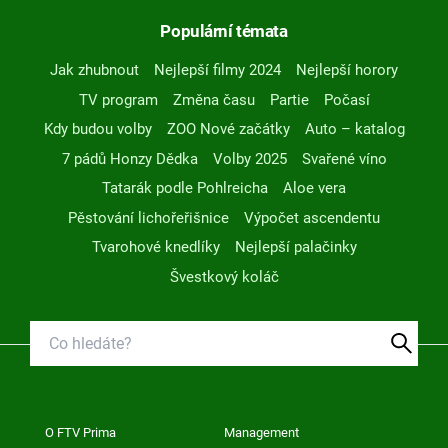
Populární témata
Jak zhubnout
Nejlepší filmy 2024
Nejlepší horory
TV program
Změna času
Partie
Počasí
Kdy budou volby
ZOO Nové začátky
Auto – katalog
7 pádů Honzy Dědka
Volby 2025
Svařené víno
Tatarák podle Pohlreicha
Aloe vera
Pěstování lichořeřišnice
Výpočet ascendentu
Tvarohové knedlíky
Nejlepší palačinky
Švestkový koláč
O FTV Prima
Management