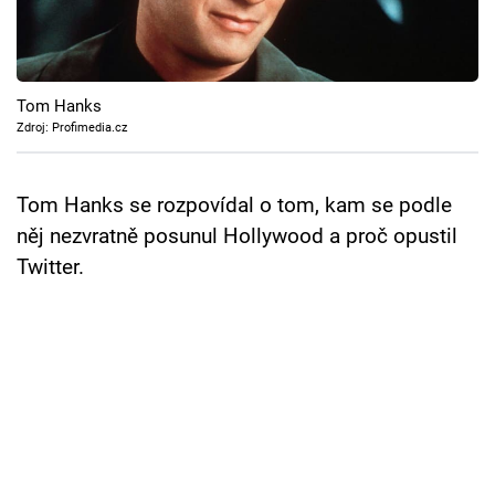
Cool Esport
Pořady
Tom Hanks
TV Program
Zdroj: Profimedia.cz
Sledujte prima+
Tom Hanks se rozpovídal o tom, kam se podle
něj nezvratně posunul Hollywood a proč opustil
Přihlášení
Twitter.
Sledujte nás