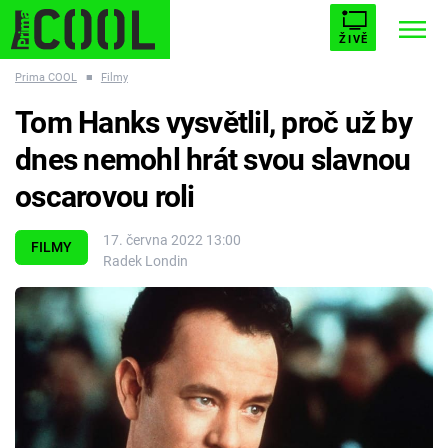
ŽIVĚ
Prima COOL
■
Filmy
STARHOUSE
BUFFY, PŘEMOŽITELKA UPÍRŮ
Trendy:
Tom Hanks vysvětlil, proč už by
ESCAPE
PLNEJ KOTEL
AVENGERS 5
dnes nemohl hrát svou slavnou
oscarovou roli
17. června 2022 13:00
FILMY
Radek Londin
Témata
Filmy
Seriály
Hry