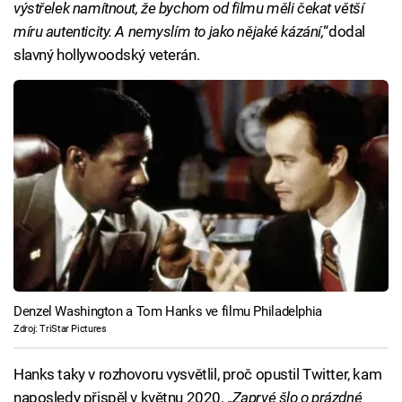
výstřelek namítnout, že bychom od filmu měli čekat větší
míru autenticity. A nemyslím to jako nějaké kázání,
“dodal
slavný hollywoodský veterán.
Denzel Washington a Tom Hanks ve filmu Philadelphia
Zdroj: TriStar Pictures
Hanks taky v rozhovoru vysvětlil, proč opustil Twitter, kam
naposledy přispěl v květnu 2020. „
Zaprvé šlo o prázdné