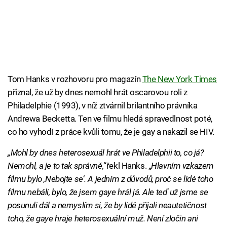
Tom Hanks v rozhovoru pro magazín
The New York Times
přiznal, že už by dnes nemohl hrát oscarovou roli z
Philadelphie (1993), v níž ztvárnil brilantního právníka
Andrewa Becketta. Ten ve filmu hledá spravedlnost poté,
co ho vyhodí z práce kvůli tomu, že je gay a nakazil se HIV.
„Mohl by dnes heterosexuál hrát ve Philadelphii to, co já?
Nemohl, a je to tak správně,
“řekl Hanks. „
Hlavním vzkazem
filmu bylo ‚Nebojte se
‘
. A jedním z důvodů, proč se lidé toho
filmu nebáli, bylo, že jsem gaye hrál já. Ale teď už jsme se
posunuli dál a nemyslím si, že by lidé přijali neautetičnost
toho, že gaye hraje heterosexuální muž. Není zločin ani