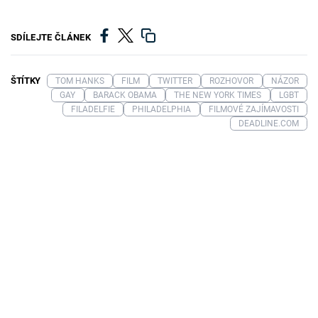
SDÍLEJTE ČLÁNEK
ŠTÍTKY
TOM HANKS
FILM
TWITTER
ROZHOVOR
NÁZOR
GAY
BARACK OBAMA
THE NEW YORK TIMES
LGBT
FILADELFIE
PHILADELPHIA
FILMOVÉ ZAJÍMAVOSTI
DEADLINE.COM