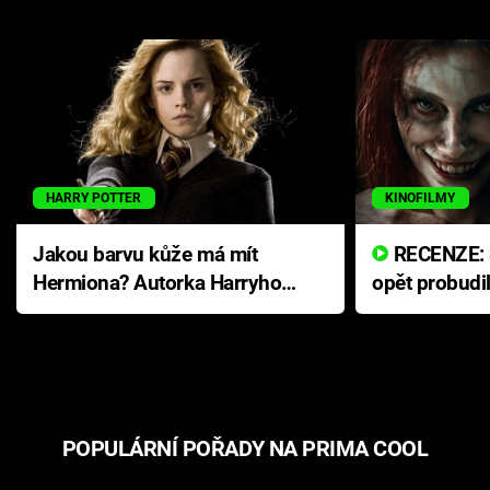
HARRY POTTER
KINOFILMY
Jakou barvu kůže má mít
RECENZE: Smrtelné zlo se
Hermiona? Autorka Harryho
opět probudi
Pottera přišla s ráznou
přichází s n
odpovědí
hororovou n
POPULÁRNÍ POŘADY NA PRIMA COOL