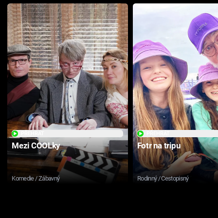
PŘEHRÁT
PŘEHRÁT
Mezi COOLky
Fotr na tripu
Komedie / Zábavný
Rodinný / Cestopisný