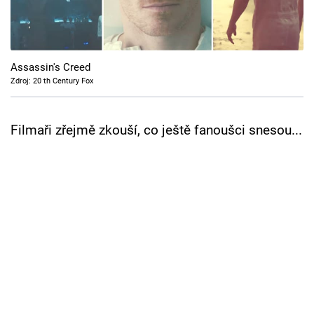
Cool Esport
Pořady
Assassin's Creed
TV Program
Zdroj: 20 th Century Fox
Sledujte prima+
Filmaři zřejmě zkouší, co ještě fanoušci snesou...
Přihlášení
Sledujte nás