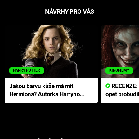
NÁVRHY PRO VÁS
HARRY POTTER
KINOFILMY
Jakou barvu kůže má mít
RECENZE: Smrtelné zlo se
Hermiona? Autorka Harryho
opět probudi
Pottera přišla s ráznou
přichází s n
odpovědí
hororovou n