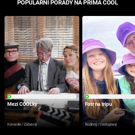
POPULÁRNÍ POŘADY NA PRIMA COOL
PŘEHRÁT
PŘEHRÁT
Mezi COOLky
Fotr na tripu
Komedie / Zábavný
Rodinný / Cestopisný