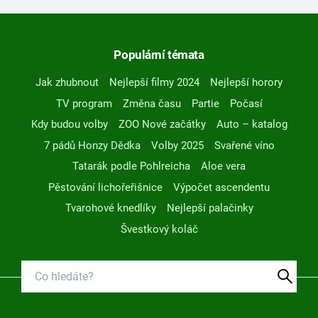
Populární témata
Jak zhubnout
Nejlepší filmy 2024
Nejlepší horory
TV program
Změna času
Partie
Počasí
Kdy budou volby
ZOO Nové začátky
Auto – katalog
7 pádů Honzy Dědka
Volby 2025
Svařené víno
Tatarák podle Pohlreicha
Aloe vera
Pěstování lichořeřišnice
Výpočet ascendentu
Tvarohové knedlíky
Nejlepší palačinky
Švestkový koláč