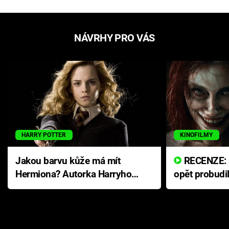
NÁVRHY PRO VÁS
HARRY POTTER
KINOFILMY
Jakou barvu kůže má mít
RECENZE: Smrtelné zlo se
Hermiona? Autorka Harryho
opět probudi
Pottera přišla s ráznou
přichází s n
odpovědí
hororovou n