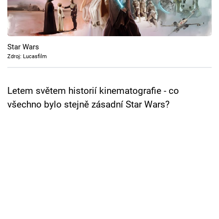
Cool Esport
Pořady
Star Wars
TV Program
Zdroj: Lucasfilm
Sledujte prima+
Letem světem historií kinematografie - co
všechno bylo stejně zásadní Star Wars?
Přihlášení
Sledujte nás