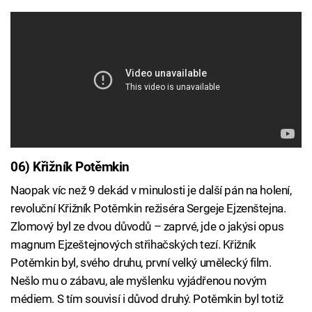
06) Křižník Potěmkin
Naopak víc než 9 dekád v minulosti je další pán na holení,
revoluční Křižník Potěmkin režiséra Sergeje Ejzenštejna.
Zlomový byl ze dvou důvodů – zaprvé, jde o jakýsi opus
magnum Ejzeštejnových střihačských tezí. Křižník
Potěmkin byl, svého druhu, první velký umělecký film.
Nešlo mu o zábavu, ale myšlenku vyjádřenou novým
médiem. S tím souvisí i důvod druhý. Potěmkin byl totiž