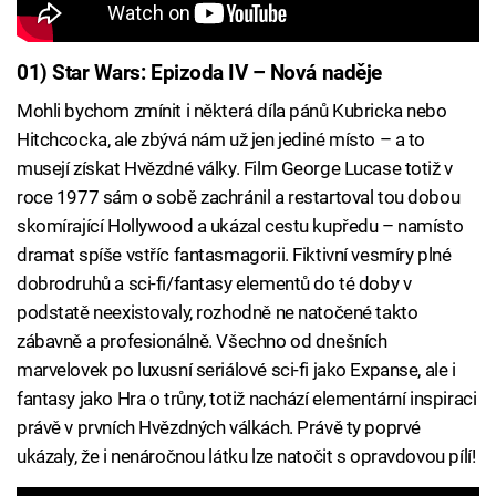
01) Star Wars: Epizoda IV – Nová naděje
Mohli bychom zmínit i některá díla pánů Kubricka nebo
Hitchcocka, ale zbývá nám už jen jediné místo – a to
musejí získat Hvězdné války. Film George Lucase totiž v
roce 1977 sám o sobě zachránil a restartoval tou dobou
skomírající Hollywood a ukázal cestu kupředu – namísto
dramat spíše vstříc fantasmagorii. Fiktivní vesmíry plné
dobrodruhů a sci-fi/fantasy elementů do té doby v
podstatě neexistovaly, rozhodně ne natočené takto
zábavně a profesionálně. Všechno od dnešních
marvelovek po luxusní seriálové sci-fi jako Expanse, ale i
fantasy jako Hra o trůny, totiž nachází elementární inspiraci
právě v prvních Hvězdných válkách. Právě ty poprvé
ukázaly, že i nenáročnou látku lze natočit s opravdovou pílí!