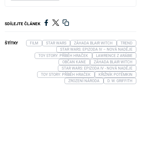
SDÍLEJTE ČLÁNEK
ŠTÍTKY
FILM
STAR WARS
ZÁHADA BLAIR WITCH
TREND
STAR WARS: EPIZODA IV – NOVÁ NADĚJE
TOY STORY: PŘÍBĚH HRAČEK
LAWRENCE Z ARÁBIE
OBČAN KANE
ZÁHADA BLAIR WITCH
STAR WARS: EPIZODA IV - NOVÁ NADĚJE
TOY STORY: PŘÍBĚH HRAČEK
KŘIŽNÍK POTĚMKIN
ZROZENÍ NÁRODA
D. W. GRIFFITH