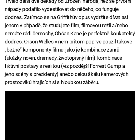
Trvalo další dvě dekády od Zrození národa, než se prvotní
nápady podařilo vydestilovat do něčeho, co funguje
dodnes. Zatímco se na Griffithův opus vydržíte dívat asi
jenom v případě, že studujete film, filmovou režii a/nebo
nemáte rádi černochy, Občan Kane je perfektně koukatelný
dodnes. Orson Welles v něm přitom poprvé použil takové
„běžné“ komponenty filmu, jako je kombinace žánrů
(ukázky novin, dramedy, životopisný film), kombinace
fiktivní postavy s realitou (viz pozdější Forrest Gump a
jeho scény s prezidenty) anebo celou škálu kamerových
prostocviků hrajících si s hloubkou záběru.