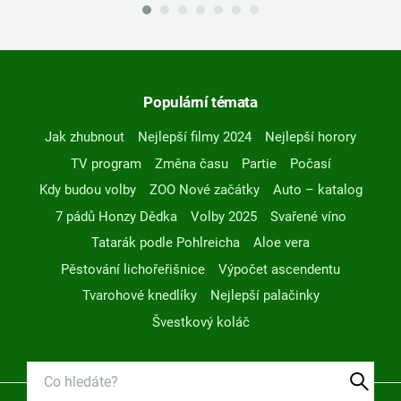
Populární témata
Jak zhubnout
Nejlepší filmy 2024
Nejlepší horory
TV program
Změna času
Partie
Počasí
Kdy budou volby
ZOO Nové začátky
Auto – katalog
7 pádů Honzy Dědka
Volby 2025
Svařené víno
Tatarák podle Pohlreicha
Aloe vera
Pěstování lichořeřišnice
Výpočet ascendentu
Tvarohové knedlíky
Nejlepší palačinky
Švestkový koláč