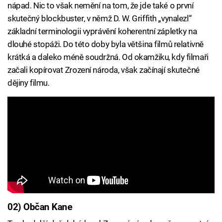
nápad. Nic to však nemění na tom, že jde také o první
skutečný blockbuster, v němž D. W. Griffith „vynalezl“
základní terminologii vyprávění koherentní zápletky na
dlouhé stopáži. Do této doby byla většina filmů relativně
krátká a daleko méně soudržná. Od okamžiku, kdy filmaři
začali kopírovat Zrození národa, však začínají skutečné
dějiny filmu.
02) Občan Kane