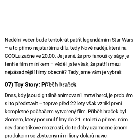
Nedělní večer bude tentokrát patřit legendárním Star Wars
– a to přímo nejstaršímu dílu, tedy Nové naději, která na
COOLu začne ve 20.00. Je jasné, že pro fanoušky ságy je
tenhle film milníkem – věděli jste však, že patří i mezi
nejzásadnější filmy obecně? Tady jsme vám je vybrali:
07) Toy Story: Příběh hraček
Failed to fetch
Dnes, kdy jsou digitálně animovaní i mrtví herci, je problém
si to představit – teprve před 22 lety však vznikl první
kompletně počítačem vytvořený film. Příběh hraček byl
zlomem, který posunul filmy do 21. století a přinesl nám
nevídané trikové možnosti, do té doby uzamčené jenom
produkcím se zbytečnými miliony dolarů navíc.