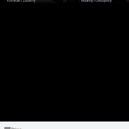
Komedie / Zábavný
Rodinný / Cestopisný