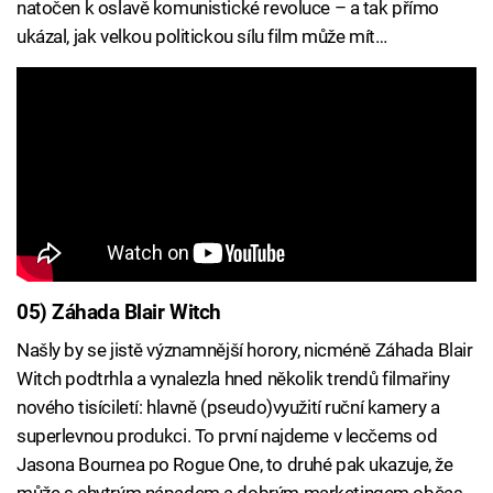
natočen k oslavě komunistické revoluce – a tak přímo
ukázal, jak velkou politickou sílu film může mít…
05) Záhada Blair Witch
Našly by se jistě významnější horory, nicméně Záhada Blair
Witch podtrhla a vynalezla hned několik trendů filmařiny
nového tisíciletí: hlavně (pseudo)využití ruční kamery a
superlevnou produkci. To první najdeme v lecčems od
Jasona Bournea po Rogue One, to druhé pak ukazuje, že
může s chytrým nápadem a dobrým marketingem občas