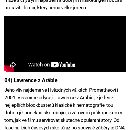
prorazit i filmař, který nemá velké jméno.
04) Lawrence z Arábie
Jeho vliv najdeme ve Hvězdných válkách, Prometheovi i
2001: Vesmírné odyseji. Lawrence z Arábie je jeden z
nejlepších blockbusterů klasické kinematografie, tou
dobou již poněkud skomírající, a zároveň i průkopníkem v
tom, jak ve filmu servírovat skutečně opulentní story. Od
fascinujících časových skoků až po souvislé záběry je DNA