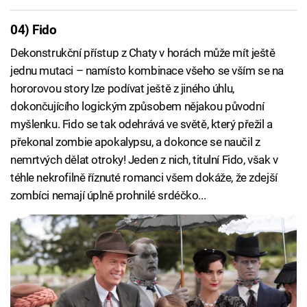
04) Fido
Dekonstrukční přístup z Chaty v horách může mít ještě
jednu mutaci – namísto kombinace všeho se vším se na
hororovou story lze podívat ještě z jiného úhlu,
dokončujícího logickým způsobem nějakou původní
myšlenku. Fido se tak odehrává ve světě, který přežil a
překonal zombie apokalypsu, a dokonce se naučil z
nemrtvých dělat otroky! Jeden z nich, titulní Fido, však v
téhle nekrofilně říznuté romanci všem dokáže, že zdejší
zombíci nemají úplně prohnilé srdéčko...