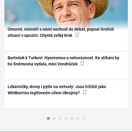
Úmorné, ministři s námi nechodí do debat, popsal Grolich
situaci v opozici. Chystá velký krok
Bartošek k Turkovi: Hyenismus a nehoráznost. Ke stíhání by
ho Sněmovna vydala, míní Vondráček
Lékárničky, drony i pytle na mrtvoly: Jsou tržiště jako
Wildberries legitimním cílem Ukrajiny?