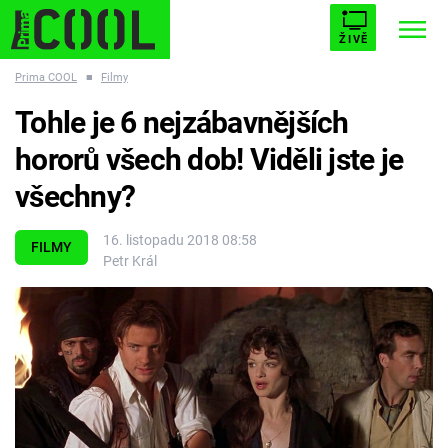
ŽIVĚ
Prima COOL
■
Filmy
STARHOUSE
BUFFY, PŘEMOŽITELKA UPÍRŮ
Trendy:
Tohle je 6 nejzábavnějších
ESCAPE
PLNEJ KOTEL
AVENGERS 5
hororů všech dob! Viděli jste je
všechny?
16. listopadu 2018 08:58
FILMY
Petr Král
Témata
Filmy
Seriály
Hry