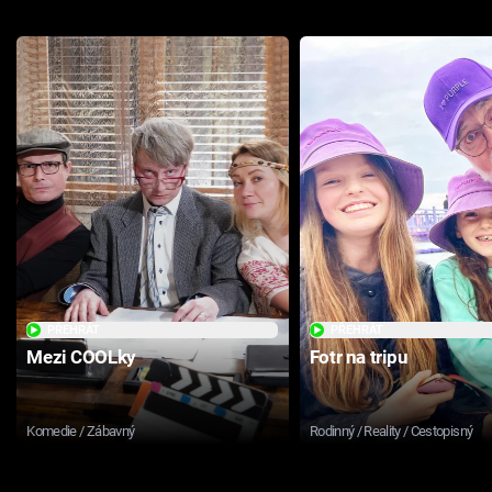
PŘEHRÁT
PŘEHRÁT
Mezi COOLky
Fotr na tripu
Komedie / Zábavný
Rodinný / Reality / Cestopisný