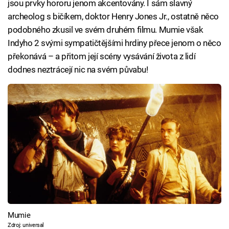
jsou prvky hororu jenom akcentovány. I sám slavný
archeolog s bičíkem, doktor Henry Jones Jr., ostatně něco
podobného zkusil ve svém druhém filmu. Mumie však
Indyho 2 svými sympatičtějšími hrdiny přece jenom o něco
překonává – a přitom její scény vysávání života z lidí
dodnes neztrácejí nic na svém půvabu!
Mumie
Zdroj: universal