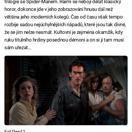
trilogie se Spider-Manem. Raimi se nebojí dělat klasický
horor, dokonce jde v jeho zobrazování hnusu dál než
většina jeho moderních kolegů. Čas od času však tempo
rozbije sadou nejúchylnějších nápadů, které jsou tak divné,
že se jim nelze nesmát. Kultovní je zejména okamžik, kdy
ruku titulního hrdiny posednou démoni a on si ji tam musí
sám uřezat...
Evil Dead 2