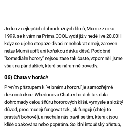
Jeden z nejlepších dobrodružných filmů, Mumie z roku
1999, se k vám na Prima COOL vydá již v neděli ve 20.00! I
když se u jeho stopáže diváci mnohokrát smějí, zároveň
nelze Mumii upřít ani koňskou dávku děsů. Podobné
"komediální horory" nejsou zase tak časté, vzpomněli jsme
však na pár dalších, které se náramně povedly.
06) Chata v horách
Failed to fetch
Prvním přístupem k "vtipnému hororu" je samozřejmě
dekonstrukce. Whedonova Chata v horách tak dala
dohromady celou šňůru hororových klišé, vymyslela složitý
důvod, proč musejí fungovat tak, jak fungují (chtějí to
prastaří bohové!), a nechala nás bavit se tím, kterak jsou
klišé opakována nebo popírána. Solidní intoušský přístup,