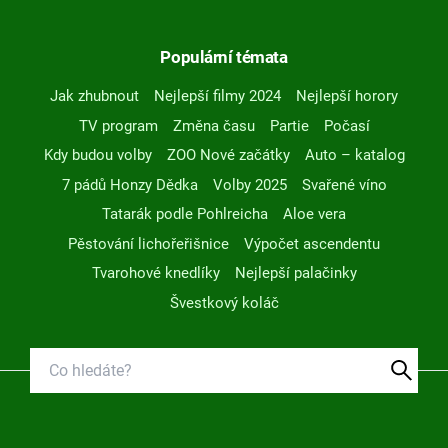
Populární témata
Jak zhubnout
Nejlepší filmy 2024
Nejlepší horory
TV program
Změna času
Partie
Počasí
Kdy budou volby
ZOO Nové začátky
Auto – katalog
7 pádů Honzy Dědka
Volby 2025
Svařené víno
Tatarák podle Pohlreicha
Aloe vera
Pěstování lichořeřišnice
Výpočet ascendentu
Tvarohové knedlíky
Nejlepší palačinky
Švestkový koláč