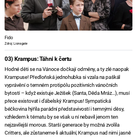
Fido
Zdroj: Lionsgate
03) Krampus: Táhni k čertu
Hodné děti se na Vánoce dočkají odměny, a ty zlé naopak
Krampuse! Předloňská jednohubka si vzala na paškál
vyprávění o temném protipólu pozitivních vánočních
bytostí – když existuje Ježíšek (Santa, Děda Mráz...), musí
přece existovat i ďábelský Krampus! Sympatická
béčkovina hýřila parádní představivostí i temnými děsy,
vzhledem k tématu by se však u ní nebavil jenom ten
nejzavilejší morous. Starší generace by možná zvolila
Critters, ale zůstaneme-li aktuální, Krampus nad nimi jasně