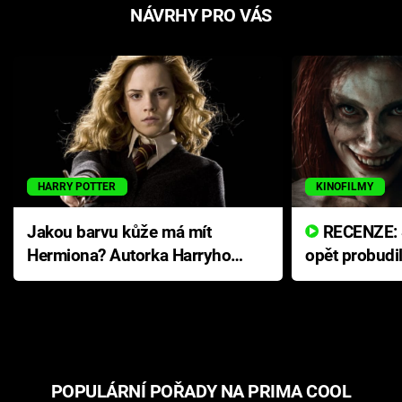
NÁVRHY PRO VÁS
HARRY POTTER
KINOFILMY
Jakou barvu kůže má mít
RECENZE: Smrtelné zlo se
Hermiona? Autorka Harryho
opět probudi
Pottera přišla s ráznou
přichází s n
odpovědí
hororovou n
POPULÁRNÍ POŘADY NA PRIMA COOL