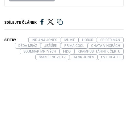
SDÍLEJTE ČLÁNEK
ŠTÍTKY
INDIANA JONES
MUMIE
HOROR
SPIDER-MAN
DĚDA MRÁZ
JEŽÍŠEK
PRIMA COOL
CHATA V HORÁCH
SOUMRAK MRTVÝCH
FIDO
KRAMPUS: TÁHNI K ČERTU
SMRTELNÉ ZLO 2
HANK JONES
EVIL DEAD II