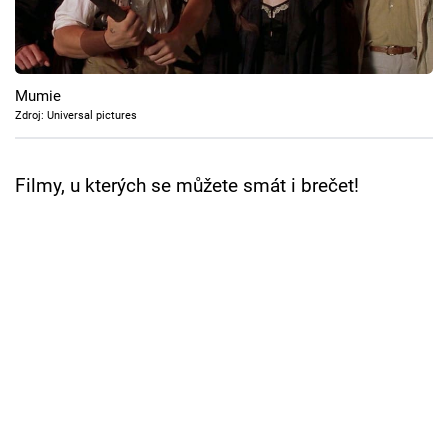
Cool Esport
Pořady
Mumie
TV Program
Zdroj: Universal pictures
Sledujte prima+
Filmy, u kterých se můžete smát i brečet!
Přihlášení
Sledujte nás