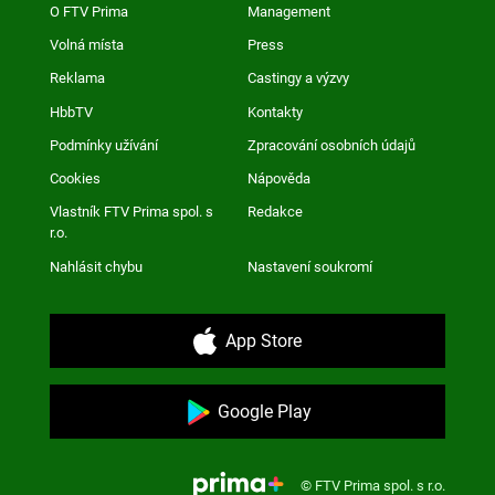
O FTV Prima
Management
Volná místa
Press
Reklama
Castingy a výzvy
HbbTV
Kontakty
Podmínky užívání
Zpracování osobních údajů
Cookies
Nápověda
Vlastník FTV Prima spol. s
Redakce
r.o.
Nahlásit chybu
Nastavení soukromí
App Store
Google Play
© FTV Prima spol. s r.o.