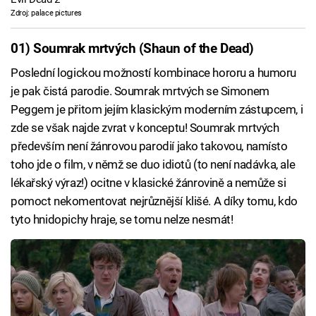
Zdroj: palace pictures
01) Soumrak mrtvých (Shaun of the Dead)
Poslední logickou možností kombinace hororu a humoru
je pak čistá parodie. Soumrak mrtvých se Simonem
Peggem je přitom jejím klasickým moderním zástupcem, i
zde se však najde zvrat v konceptu! Soumrak mrtvých
především není žánrovou parodií jako takovou, namísto
toho jde o film, v němž se duo idiotů (to není nadávka, ale
lékařský výraz!) ocitne v klasické žánrovině a nemůže si
pomoct nekomentovat nejrůznější klišé. A díky tomu, kdo
tyto hnidopichy hraje, se tomu nelze nesmát!