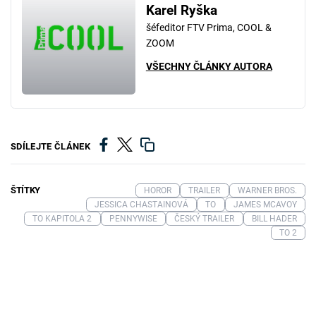
Karel Ryška
šéfeditor FTV Prima, COOL &
ZOOM
VŠECHNY ČLÁNKY AUTORA
SDÍLEJTE ČLÁNEK
ŠTÍTKY
HOROR
TRAILER
WARNER BROS.
JESSICA CHASTAINOVÁ
TO
JAMES MCAVOY
TO KAPITOLA 2
PENNYWISE
ČESKÝ TRAILER
BILL HADER
TO 2