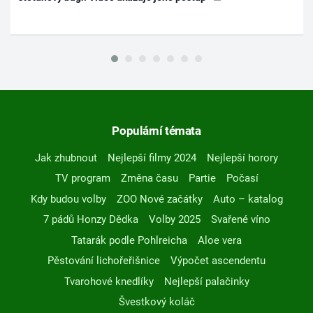
Populární témata
Jak zhubnout
Nejlepší filmy 2024
Nejlepší horory
TV program
Změna času
Partie
Počasí
Kdy budou volby
ZOO Nové začátky
Auto – katalog
7 pádů Honzy Dědka
Volby 2025
Svařené víno
Tatarák podle Pohlreicha
Aloe vera
Pěstování lichořeřišnice
Výpočet ascendentu
Tvarohové knedlíky
Nejlepší palačinky
Švestkový koláč