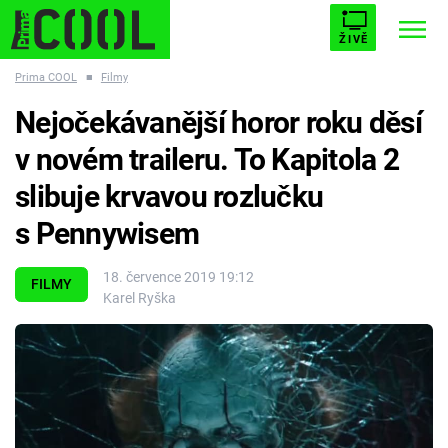
ŽIVĚ
Prima COOL
■
Filmy
STARHOUSE
BUFFY, PŘEMOŽITELKA UPÍRŮ
Trendy:
Nejočekávanější horor roku děsí
ESCAPE
PLNEJ KOTEL
AVENGERS 5
v novém traileru. To Kapitola 2
slibuje krvavou rozlučku
s Pennywisem
Témata
18. července 2019 19:12
FILMY
Karel Ryška
Filmy
Seriály
Hry