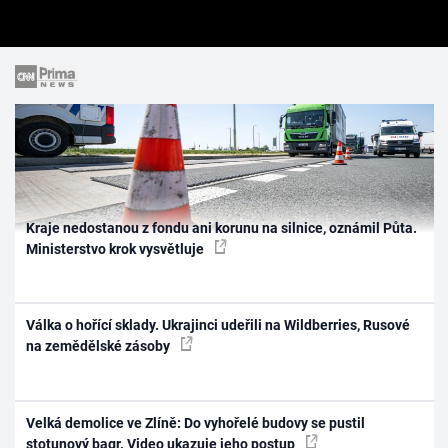
Kraje nedostanou z fondu ani korunu na silnice, oznámil Půta.
Ministerstvo krok vysvětluje
Válka o hořící sklady. Ukrajinci udeřili na Wildberries, Rusové
na zemědělské zásoby
Velká demolice ve Zlíně: Do vyhořelé budovy se pustil
stotunový bagr. Video ukazuje jeho postup