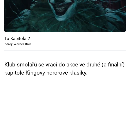
Cool Esport
Pořady
TV Program
To Kapitola 2
Zdroj: Warner Bros.
Sledujte prima+
Klub smolařů se vrací do akce ve druhé (a finální)
Přihlášení
kapitole Kingovy hororové klasiky.
Sledujte nás