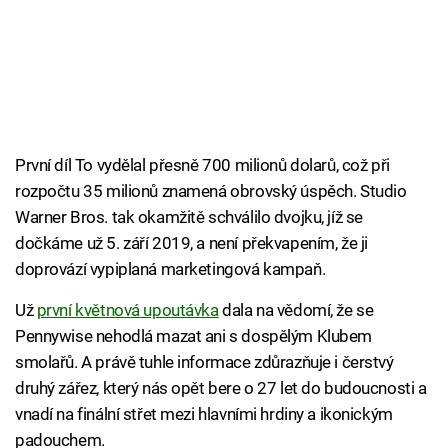
První díl To vydělal přesně 700 milionů dolarů, což při
rozpočtu 35 milionů znamená obrovský úspěch. Studio
Warner Bros. tak okamžitě schválilo dvojku, jíž se
dočkáme už 5. září 2019, a není překvapením, že ji
doprovází vypiplaná marketingová kampaň.
Už
první květnová upoutávka
dala na vědomí, že se
Pennywise nehodlá mazat ani s dospělým Klubem
smolařů. A právě tuhle informace zdůrazňuje i čerstvý
druhý zářez, který nás opět bere o 27 let do budoucnosti a
vnadí na finální střet mezi hlavními hrdiny a ikonickým
padouchem.