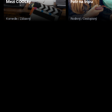
Mezi COOLky
Fotr na tripu
Komedie / Zábavný
Rodinný / Cestopisný