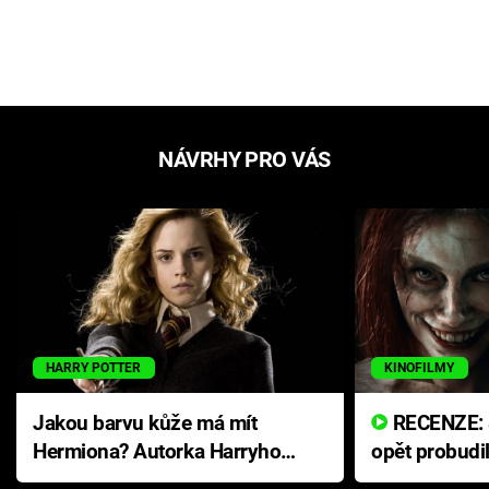
NÁVRHY PRO VÁS
HARRY POTTER
KINOFILMY
Jakou barvu kůže má mít
RECENZE: Smrtelné zlo se
Hermiona? Autorka Harryho
opět probudi
Pottera přišla s ráznou
přichází s n