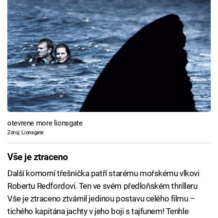
otevrene more lionsgate
Zdroj: Lionsgate
Vše je ztraceno
Další komorní třešnička patří starému mořskému vlkovi
Robertu Redfordovi. Ten ve svém předloňském thrilleru
Vše je ztraceno ztvárnil jedinou postavu celého filmu –
tichého kapitána jachty v jeho boji s tajfunem! Tenhle