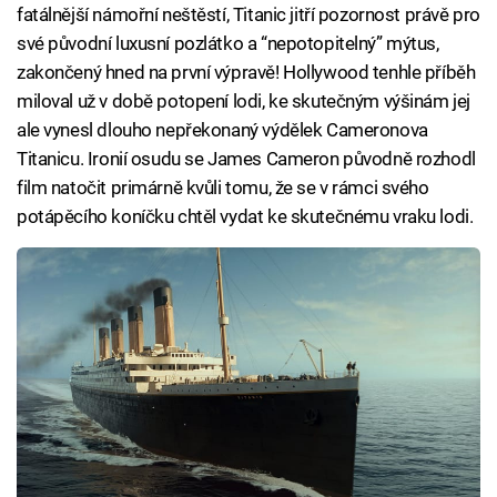
fatálnější námořní neštěstí, Titanic jitří pozornost právě pro
své původní luxusní pozlátko a “nepotopitelný” mýtus,
zakončený hned na první výpravě! Hollywood tenhle příběh
miloval už v době potopení lodi, ke skutečným výšinám jej
ale vynesl dlouho nepřekonaný výdělek Cameronova
Titanicu. Ironií osudu se James Cameron původně rozhodl
film natočit primárně kvůli tomu, že se v rámci svého
potápěcího koníčku chtěl vydat ke skutečnému vraku lodi.