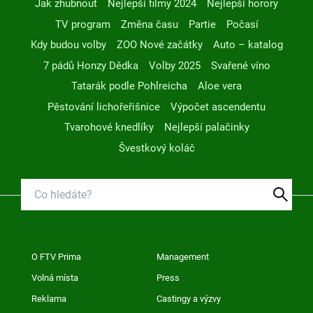
Jak zhubnout
Nejlepší filmy 2024
Nejlepší horory
TV program
Změna času
Partie
Počasí
Kdy budou volby
ZOO Nové začátky
Auto – katalog
7 pádů Honzy Dědka
Volby 2025
Svařené víno
Tatarák podle Pohlreicha
Aloe vera
Pěstování lichořeřišnice
Výpočet ascendentu
Tvarohové knedlíky
Nejlepší palačinky
Švestkový koláč
O FTV Prima
Management
Volná místa
Press
Reklama
Castingy a výzvy