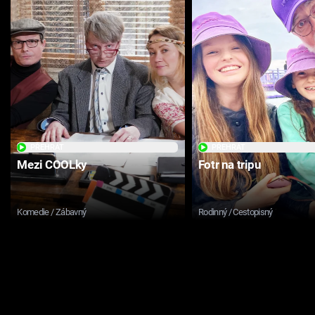
PŘEHRÁT
PŘEHRÁT
Mezi COOLky
Fotr na tripu
Komedie / Zábavný
Rodinný / Cestopisný