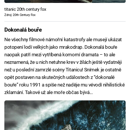
titanic 20th century fox
Zdroj: 20th Century Fox
Dokonalá bouře
Ne všechny filmové námořní katastrofy ale musejí ukázat
potopení lodí velkých jako mrakodrap. Dokonalá bouře
naopak patří mezi vytříbená komorní dramata – to ale
neznamená, že u nich netuhne krev v žilách ještě vydatněji
než u poslední zamrzlé scény Titanicu! Snímek je ostatně
opět postaven na skutečných událostech z “dokonalé
bouře” roku 1991 a spíše než naděje mu vévodí nihilistické
zklamání. Takové už ale moře občas bývá...