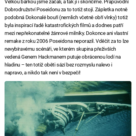
Velkou bárkou jsme začali, a tak jí i skončíme. Prapůvodní
Dobrodružství Poseidonu za to totiž stojí. Zápletka notně
podobná Dokonalé bouři (nemlich včetně obří vlnky) totiž
byla inspirací řadě katastrofických filmů a dodnes patří
mezi nepřekonatelné žánrové milníky. Dokonce ani vlastní
remake z roku 2006 Poseidona neporazil. Vděčit za to lze
nevybíravému scénáři, ve kterém skupina přeživších
vedená Genem Hackmanem putuje obrácenou lodí na
hladinu – ten totiž oběti sází bez rozmyslu nalevo i
napravo, a nikdo tak není v bezpečí!