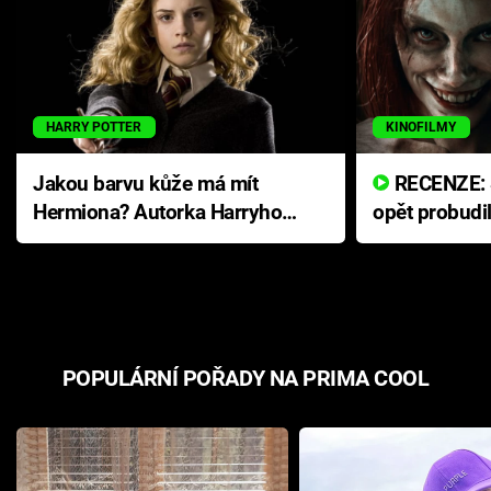
HARRY POTTER
KINOFILMY
Jakou barvu kůže má mít
RECENZE: Smrtelné zlo se
Hermiona? Autorka Harryho
opět probudi
Pottera přišla s ráznou
přichází s n
odpovědí
hororovou n
POPULÁRNÍ POŘADY NA PRIMA COOL