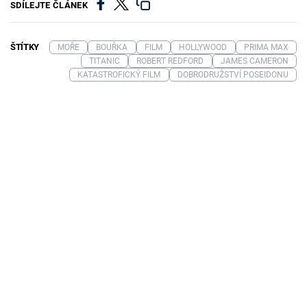
SDÍLEJTE ČLÁNEK
ŠTÍTKY
MOŘE
BOUŘKA
FILM
HOLLYWOOD
PRIMA MAX
TITANIC
ROBERT REDFORD
JAMES CAMERON
KATASTROFICKÝ FILM
DOBRODRUŽSTVÍ POSEIDONU