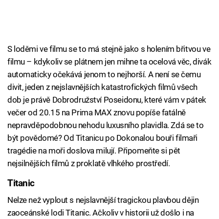
S loděmi ve filmu se to má stejně jako s holením břitvou ve
filmu – kdykoliv se plátnem jen mihne ta ocelová věc, divák
automaticky očekává jenom to nejhorší. A není se čemu
divit, jeden z nejslavnějších katastrofických filmů všech
dob je právě Dobrodružství Poseidonu, které vám v pátek
večer od 20.15 na Prima MAX znovu popíše fatálně
nepravděpodobnou nehodu luxusního plavidla. Zdá se to
být povědomé? Od Titanicu po Dokonalou bouři filmaři
tragédie na moři doslova milují. Připomeňte si pět
nejsilnějších filmů z proklatě vlhkého prostředí.
Titanic
Nelze než vyplout s nejslavnější tragickou plavbou dějin
zaoceánské lodi Titanic. Ačkoliv v historii už došlo i na