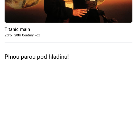
Cool Esport
Pořady
Titanic main
TV Program
Zdroj: 20th Century Fox
Sledujte prima+
Plnou parou pod hladinu!
Přihlášení
Sledujte nás