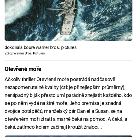
dokonala boure warner bros. pictures
Zdroj: Warner Bros. Pictures
Otevřené moře
Ačkoliv thriller Otevřené moře postrádá nadčasově
nezapomenutelné kvality (čti: je přinejlepším průměrný),
nenápadný biják přesto umí parádně znejistit každého, kdo
se po něm vydá na širé moře. Jeho premisa je snadná –
dvojice potápěčů, manželský pár Daniel a Susan, se na
otevřeném moři ztratí a marně čeká na pomoc. A čeká, a
čeká, zatímco kolem začínají kroužit žraloci...