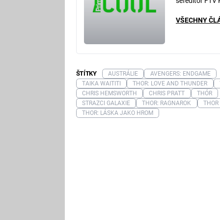
šéfeditor FTV
VŠECHNY ČL
ŠTÍTKY
AUSTRÁLIE
AVENGERS: ENDGAME
TAIKA WAITITI
THOR: LOVE AND THUNDER
CHRIS HEMSWORTH
CHRIS PRATT
THÓR
STRAZCI GALAXIE
THOR: RAGNAROK
THOR 
THOR: LÁSKA JAKO HROM