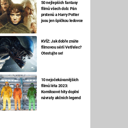
50 nejlepších fantasy
filmů všech dob: Pán
prstenů a Harry Potter
jsou jen špičkou ledovce
KVÍZ: Jak dobře znáte
filmovou sérii Vetřelec?
Otestujte se!
10 nejočekávanějších
filmů léta 2023:
Komiksové hity doplní
návraty akčních legend