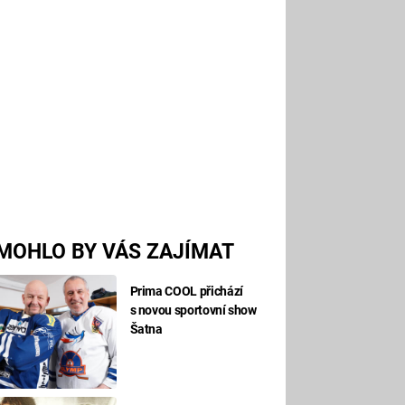
MOHLO BY VÁS ZAJÍMAT
Prima COOL přichází
s novou sportovní show
Šatna