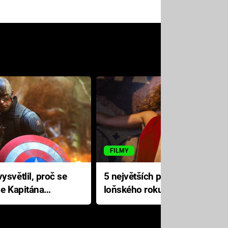
FILMY
ysvětlil, proč se
5 největších propadáků
le Kapitána
loňského roku: Disney na
jediné katastrofě prodělal 200
milionů dolarů