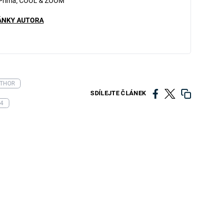
 Prima, COOL & ZOOM
ÁNKY AUTORA
THOR
SDÍLEJTE ČLÁNEK
4