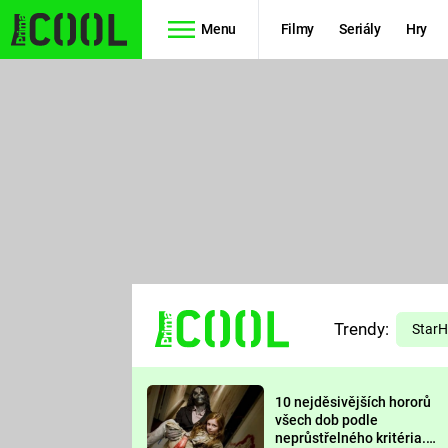
Menu
Filmy
Seriály
Hry
Seriály
Filmy
SIMPSONOVI
STAR WARS
HVĚZDNÁ
AVENGERS
BRÁNA
RYCHLE A
TEORIE
ZBĚSILE 10
Trendy:
VELKÉHO
Star
PREDÁTOR
TŘESKU
10 nejděsivějších hororů
FUTURAMA
všech dob podle
neprůstřelného kritéria.