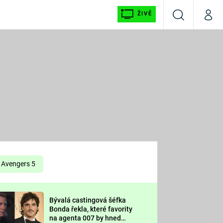
ŽIVĚ
Vyhledávání
Můj p
Prima+
É
CNN Prima NEWS
E
Prima FRESH
ŠÍ
Prima LIVING
E
Prima Ženy
Avengers 5
Prima LAJK
Bývalá castingová šéfka
OOL
Bonda řekla, které favority
Sledujte nás
na agenta 007 by hned