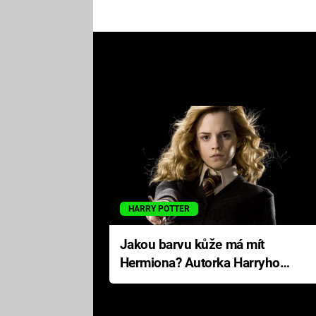
HARRY POTTER
Jakou barvu kůže má mít
Hermiona? Autorka Harryho
Pottera přišla s ráznou
odpovědí