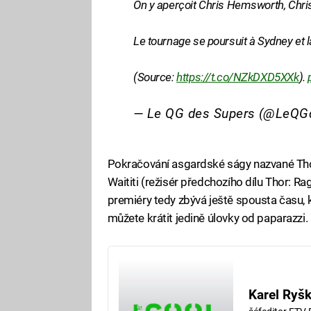
On y aperçoit Chris Hemsworth, Chris 
Le tournage se poursuit à Sydney et l
(Source:
https://t.co/NZkDXD5XXk
).
— Le QG des Supers (@LeQG
Pokračování asgardské ságy nazvané Thor:
Waititi (režisér předchozího dílu Thor: R
premiéry tedy zbývá ještě spousta času, kte
můžete krátit jedině úlovky od paparazzi.
Karel Ryš