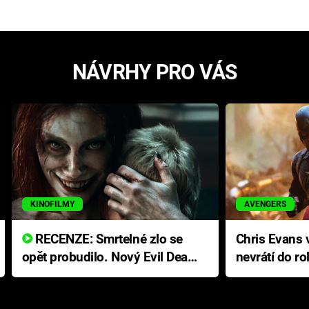
NÁVRHY PRO VÁS
KINOFILMY
AVENGERS
RECENZE: Smrtelné zlo se
Chris Evans v
opět probudilo. Nový Evil Dead
nevrátí do ro
přichází s neodolatelnou
Ameriky
hororovou nabídkou