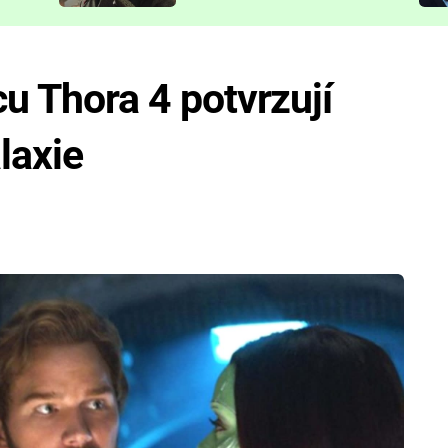
představit
cu Thora 4 potvrzují
laxie