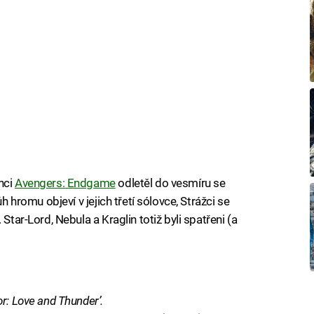
nci
Avengers: Endgame
odletěl do vesmíru se
ůh hromu objeví v jejich třetí sólovce, Strážci se
Star-Lord, Nebula a Kraglin totiž byli spatřeni (a
r: Love and Thunder’.