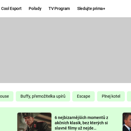
Cool Esport
Pořady
TV Program
Sledujte prima+
Hry
Zábava
MAFIA
ZÁBAVN
GALERI
GTA 6
NEJLEP
KINGDOM
KOMEDI
COME:
DELIVERANCE
CHUCK
House
Buffy, přemožitelka upírů
Escape
Plnej kotel
NORRIS
ESPORT
6 nejbizarnějších momentů z
DEADP
akčních klasik, bez kterých si
slavné filmy už nejde