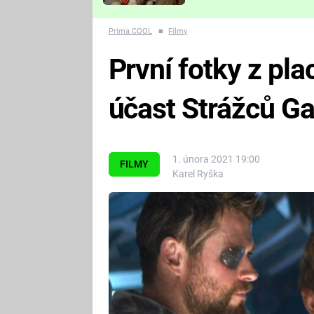
Které děsivé pecky vám
nejvíc zvednou tep?
Prima COOL
■
Filmy
První fotky z pla
účast Strážců Ga
1. února 2021 19:00
FILMY
Karel Ryška