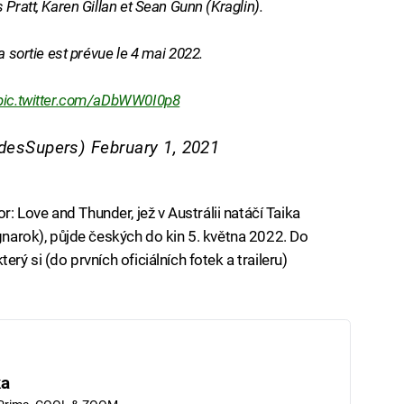
Pratt, Karen Gillan et Sean Gunn (Kraglin).
a sortie est prévue le 4 mai 2022.
pic.twitter.com/aDbWW0I0p8
desSupers)
February 1, 2021
 Love and Thunder, jež v Austrálii natáčí Taika
agnarok), půjde českých do kin 5. května 2022. Do
rý si (do prvních oficiálních fotek a traileru)
ka