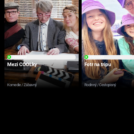
PŘEHRÁT
PŘEHRÁT
Mezi COOLky
Fotr na tripu
Komedie / Zábavný
Rodinný / Cestopisný