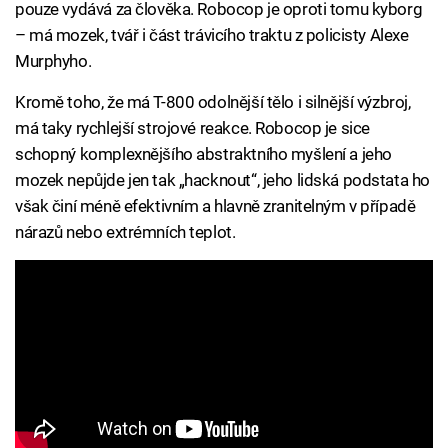
pouze vydává za člověka. Robocop je oproti tomu kyborg
– má mozek, tvář i část trávicího traktu z policisty Alexe
Murphyho.
Kromě toho, že má T-800 odolnější tělo i silnější výzbroj,
má taky rychlejší strojové reakce. Robocop je sice
schopný komplexnějšího abstraktního myšlení a jeho
mozek nepůjde jen tak „hacknout“, jeho lidská podstata ho
však činí méně efektivním a hlavně zranitelným v případě
nárazů nebo extrémních teplot.