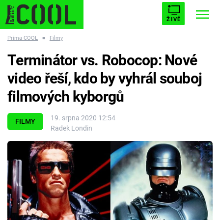
ŽIVĚ
Prima COOL
■
Filmy
STARHOUSE
BUFFY, PŘEMOŽITELKA UPÍRŮ
Trendy:
Terminátor vs. Robocop: Nové
ESCAPE
PLNEJ KOTEL
AVENGERS 5
video řeší, kdo by vyhrál souboj
filmových kyborgů
19. srpna 2020 12:54
FILMY
Radek Londin
Témata
Filmy
Seriály
Hry