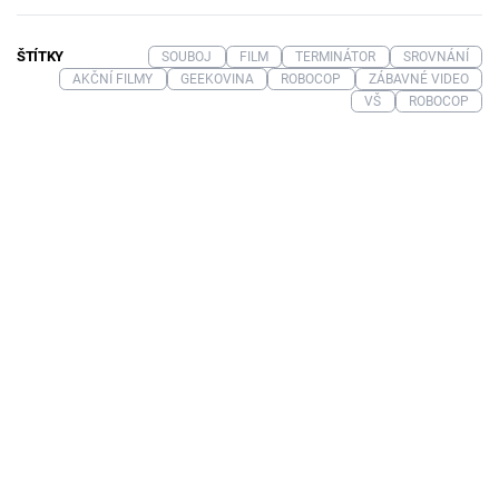
ŠTÍTKY
SOUBOJ
FILM
TERMINÁTOR
SROVNÁNÍ
AKČNÍ FILMY
GEEKOVINA
ROBOCOP
ZÁBAVNÉ VIDEO
VŠ
ROBOCOP