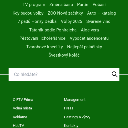
TV program
Změna času
Partie
Počasí
Kdy budou volby
ZOO Nové začátky
Auto – katalog
7 pádů Honzy Dědka
Volby 2025
Svařené víno
Tatarák podle Pohlreicha
Aloe vera
Pěstování lichořeřišnice
Výpočet ascendentu
Tvarohové knedlíky
Nejlepší palačinky
Švestkový koláč
O FTV Prima
Management
Volná místa
Press
Reklama
Castingy a výzvy
HbbTV
Kontakty