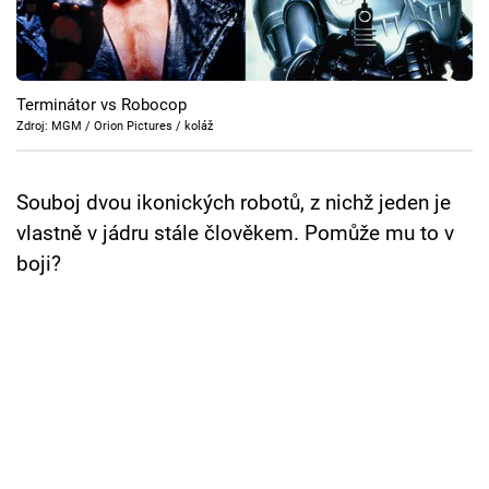
Cool Esport
Pořady
Terminátor vs Robocop
TV Program
Zdroj: MGM / Orion Pictures / koláž
Sledujte prima+
Souboj dvou ikonických robotů, z nichž jeden je
vlastně v jádru stále člověkem. Pomůže mu to v
Přihlášení
boji?
Sledujte nás