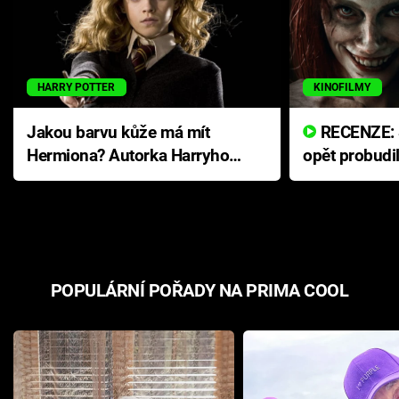
HARRY POTTER
KINOFILMY
Jakou barvu kůže má mít
RECENZE: Smrtelné zlo se
Hermiona? Autorka Harryho
opět probudi
Pottera přišla s ráznou
přichází s n
odpovědí
hororovou n
POPULÁRNÍ POŘADY NA PRIMA COOL