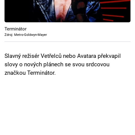
Cool Esport
Pořady
Terminátor
TV Program
Zdroj: Metro-Goldwyn-Mayer
Sledujte prima+
Slavný režisér Vetřelců nebo Avatara překvapil
slovy o nových plánech se svou srdcovou
Přihlášení
značkou Terminátor.
Sledujte nás