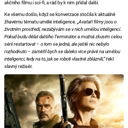
akčního filmu i sci-fi, a rád by k nim přidal další.
Ke všemu došlo, když se konverzace stočila k aktuálně
žhavému tématu umělé inteligence.
„Avataří filmy jsou o
životním prostředí, nezabývám se v nich umělou inteligencí.
Pokud budu dělat dalšího Terminátor a možná zkusím celou
sérii restartovat – o tom se jedná, ale ještě nic nebylo
rozhodnuto – zaměřil bych se daleko více právě na umělou
inteligenci, tedy na to, jak se roboti vlastně zbláznili,“
řekl
slavný režisér.