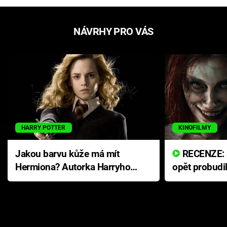
NÁVRHY PRO VÁS
HARRY POTTER
KINOFILMY
Jakou barvu kůže má mít
RECENZE: Smrtelné zlo se
Hermiona? Autorka Harryho
opět probudi
Pottera přišla s ráznou
přichází s n
odpovědí
hororovou n