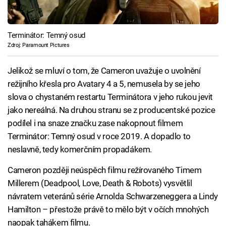
Terminátor: Temný osud
Zdroj: Paramount Pictures
Jelikož se mluví o tom, že Cameron uvažuje o uvolnění
režijního křesla pro Avatary 4 a 5, nemusela by se jeho
slova o chystaném restartu Terminátora v jeho rukou jevit
jako nereálná. Na druhou stranu se z producentské pozice
podílel i na snaze značku zase nakopnout filmem
Terminátor: Temný osud v roce 2019. A dopadlo to
neslavně, tedy komerčním propadákem.
Cameron později neúspěch filmu režírovaného Timem
Millerem (Deadpool, Love, Death & Robots) vysvětlil
návratem veteránů série Arnolda Schwarzeneggera a Lindy
Hamilton – přestože právě to mělo být v očích mnohých
naopak tahákem filmu.