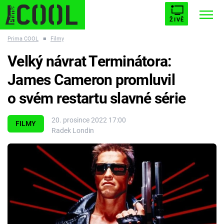
ŽIVĚ
Prima COOL
■
Filmy
STARHOUSE
BUFFY, PŘEMOŽITELKA UPÍRŮ
Trendy:
Velký návrat Terminátora:
ESCAPE
PLNEJ KOTEL
AVENGERS 5
James Cameron promluvil
o svém restartu slavné série
20. prosince 2022 17:00
FILMY
Radek Londin
Témata
Filmy
Seriály
Hry