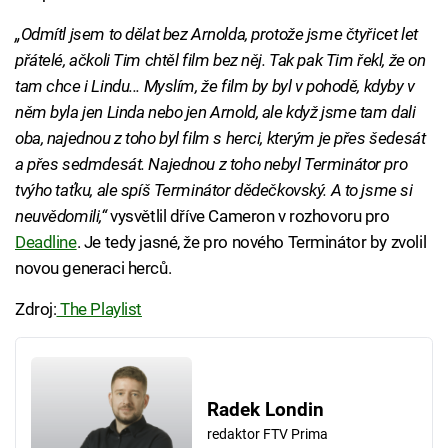
„Odmítl jsem to dělat bez Arnolda, protože jsme čtyřicet let
přátelé, ačkoli Tim chtěl film bez něj. Tak pak Tim řekl, že on
tam chce i Lindu... Myslím, že film by byl v pohodě, kdyby v
něm byla jen Linda nebo jen Arnold, ale když jsme tam dali
oba, najednou z toho byl film s herci, kterým je přes šedesát
a přes sedmdesát. Najednou z toho nebyl Terminátor pro
tvýho taťku, ale spíš Terminátor dědečkovský. A to jsme si
neuvědomili,“
vysvětlil dříve Cameron v rozhovoru pro
Deadline
. Je tedy jasné, že pro nového Terminátor by zvolil
novou generaci herců.
Zdroj:
The Playlist
Radek Londin
redaktor FTV Prima