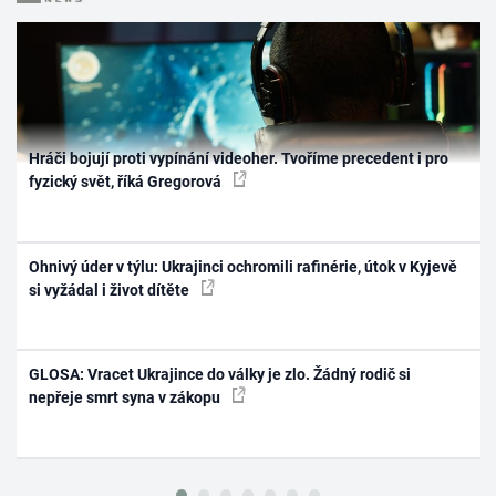
Hráči bojují proti vypínání videoher. Tvoříme precedent i pro
fyzický svět, říká Gregorová
Ohnivý úder v týlu: Ukrajinci ochromili rafinérie, útok v Kyjevě
si vyžádal i život dítěte
GLOSA: Vracet Ukrajince do války je zlo. Žádný rodič si
nepřeje smrt syna v zákopu