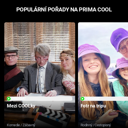
POPULÁRNÍ POŘADY NA PRIMA COOL
PŘEHRÁT
PŘEHRÁT
Mezi COOLky
Fotr na tripu
Komedie / Zábavný
Rodinný / Cestopisný