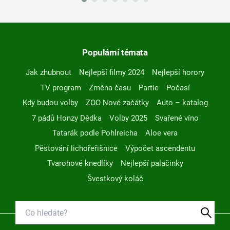
Populární témata
Jak zhubnout
Nejlepší filmy 2024
Nejlepší horory
TV program
Změna času
Partie
Počasí
Kdy budou volby
ZOO Nové začátky
Auto – katalog
7 pádů Honzy Dědka
Volby 2025
Svařené víno
Tatarák podle Pohlreicha
Aloe vera
Pěstování lichořeřišnice
Výpočet ascendentu
Tvarohové knedlíky
Nejlepší palačinky
Švestkový koláč