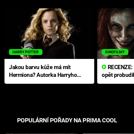
HARRY POTTER
KINOFILMY
Jakou barvu kůže má mít
RECENZE: Smrtelné zlo se
Hermiona? Autorka Harryho
opět probudi
Pottera přišla s ráznou
přichází s n
odpovědí
hororovou n
POPULÁRNÍ POŘADY NA PRIMA COOL