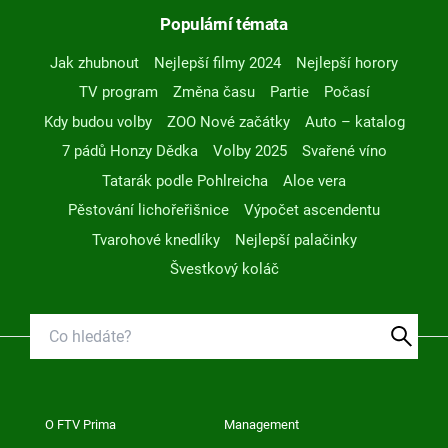
Populární témata
Jak zhubnout
Nejlepší filmy 2024
Nejlepší horory
TV program
Změna času
Partie
Počasí
Kdy budou volby
ZOO Nové začátky
Auto – katalog
7 pádů Honzy Dědka
Volby 2025
Svařené víno
Tatarák podle Pohlreicha
Aloe vera
Pěstování lichořeřišnice
Výpočet ascendentu
Tvarohové knedlíky
Nejlepší palačinky
Švestkový koláč
O FTV Prima
Management