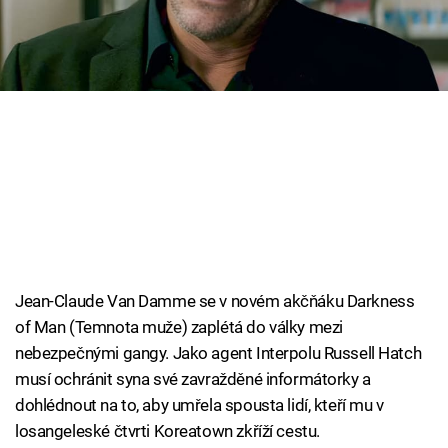
Cool Esport
Pořady
TV Program
Sledujte prima+
Přihlášení
Jean-Claude Van Damme se v novém akčňáku Darkness
Sledujte nás
of Man (Temnota muže) zaplétá do války mezi
nebezpečnými gangy. Jako agent Interpolu Russell Hatch
musí ochránit syna své zavražděné informátorky a
dohlédnout na to, aby umřela spousta lidí, kteří mu v
losangeleské čtvrti Koreatown zkříží cestu.