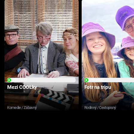
PŘEHRÁT
PŘEHRÁT
Mezi COOLky
Fotr na tripu
Komedie / Zábavný
Rodinný / Cestopisný