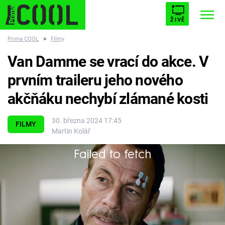
ŽIVĚ
Prima COOL
■
Filmy
STARHOUSE
BUFFY, PŘEMOŽITELKA UPÍRŮ
Trendy:
Van Damme se vrací do akce. V
ESCAPE
PLNEJ KOTEL
AVENGERS 5
prvním traileru jeho nového
akčňáku nechybí zlámané kosti
30. března 2024 17:45
FILMY
Martin Kolář
Témata
Failed to fetch
Filmy
Chybí vám akční filmy s Jean-Claudem Van
Dammem? V tom případě jistě uvítáte novinku
Seriály
jménem Temnota muže.
Hry