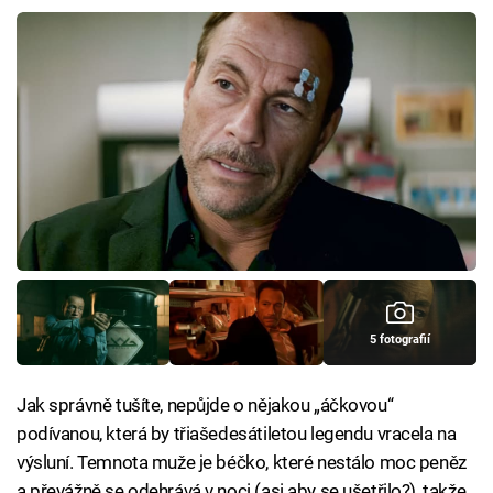
5 fotografií
Jak správně tušíte, nepůjde o nějakou „áčkovou“
podívanou, která by třiašedesátiletou legendu vracela na
výsluní. Temnota muže je béčko, které nestálo moc peněz
a převážně se odehrává v noci (asi aby se ušetřilo?), takže