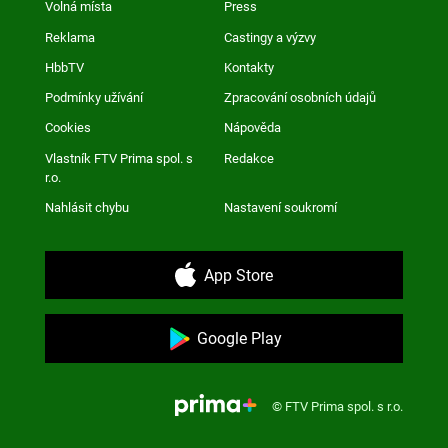
Volná místa
Press
Reklama
Castingy a výzvy
HbbTV
Kontakty
Podmínky užívání
Zpracování osobních údajů
Cookies
Nápověda
Vlastník FTV Prima spol. s
Redakce
r.o.
Nahlásit chybu
Nastavení soukromí
App Store
Google Play
© FTV Prima spol. s r.o.