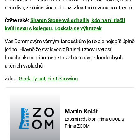
není divu, že mine kina a dorazí v květnu rovnou na stream.
Čtěte také:
Sharon Stoneová odhalila, kdo na ni tlačil
kvůli sexu s kolegou. Dočkala se výhružek
Van Dammovým věrným fanouškům je to ale nejspíš úplně
jedno. Hlavně že svalovec z Bruselu znovu vytasí
bouchačku a připomene tak zlaté časy jednoduchých
akčních výplachů.
Zdroj:
Geek Tyrant
,
First Showing
Martin Kolář
Externí redaktor Prima COOL a
Prima ZOOM