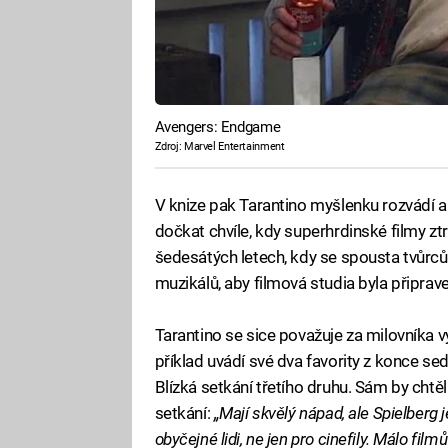
Avengers: Endgame
Zdroj: Marvel Entertainment
V knize pak Tarantino myšlenku rozvádí a
dočkat chvíle, kdy superhrdinské filmy ztra
šedesátých letech, kdy se spousta tvůrců
muzikálů, aby filmová studia byla připrav
Tarantino se sice považuje za milovníka 
příklad uvádí své dva favority z konce s
Blízká setkání třetího druhu. Sám by chtě
setkání:
„Mají skvělý nápad, ale Spielberg 
obyčejné lidi, ne jen pro cinefily. Málo film