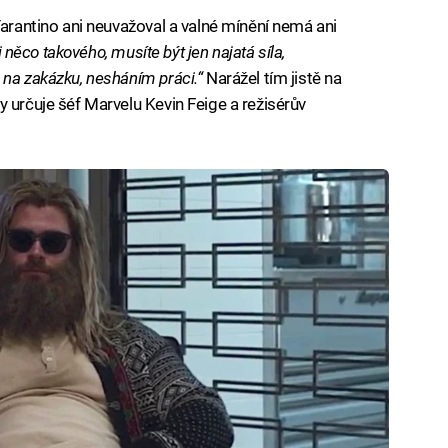
Tarantino ani neuvažoval a valné mínění nemá ani
 něco takového, musíte být jen najatá síla,
 na zakázku, nesháním práci.“
Narážel tím jistě na
 určuje šéf Marvelu Kevin Feige a režisérův