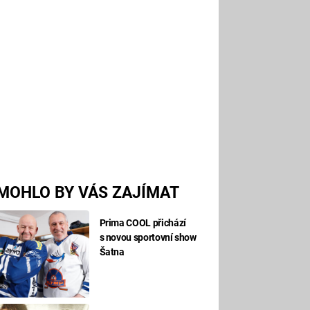
MOHLO BY VÁS ZAJÍMAT
Prima COOL přichází
s novou sportovní show
Šatna