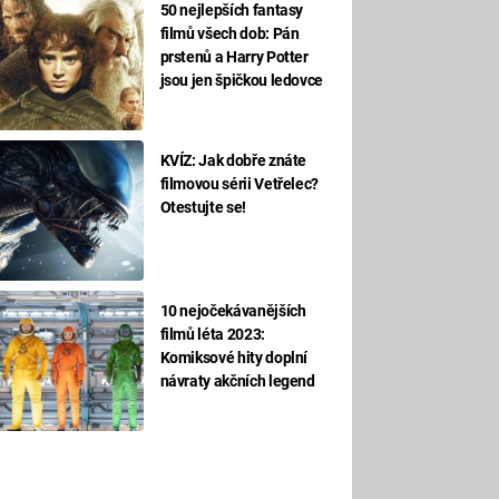
50 nejlepších fantasy
filmů všech dob: Pán
prstenů a Harry Potter
jsou jen špičkou ledovce
KVÍZ: Jak dobře znáte
filmovou sérii Vetřelec?
Otestujte se!
10 nejočekávanějších
filmů léta 2023:
Komiksové hity doplní
návraty akčních legend