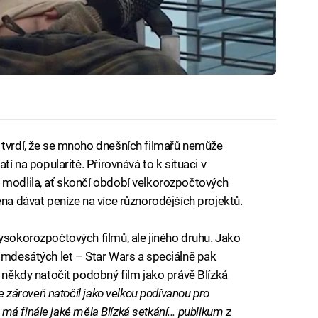
 tvrdí, že se mnoho dnešních filmařů nemůže
tí na popularitě. Přirovnává to k situaci v
 modlila, ať skončí období velkorozpočtových
ena dávat peníze na více různorodějších projektů.
vysokorozpočtových filmů, ale jiného druhu. Jako
edmdesátých let – Star Wars a speciálně pak
l někdy natočit podobný film jako právě Blízká
je zároveň natočil jako velkou podívanou pro
ů má finále jaké měla Blízká setkání... publikum z