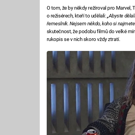
O tom, že by někdy režíroval pro Marvel, 
o režisérech, kteří to udělali:
„Abyste dělali
řemeslník. Nejsem někdo, koho si najmete
skutečnost, že podobu filmů do velké míry
rukopis se v nich skoro vždy ztratí.