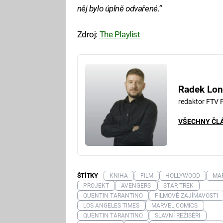
něj bylo úplně odvařené.“
Zdroj:
The Playlist
Radek Lon
redaktor FTV 
VŠECHNY ČL
ŠTÍTKY
KNIHA
FILM
HOLLYWOOD
MA
PROJEKT
AVENGERS
STAR TREK
QUENTIN TARANTINO
FILMOVÉ ZAJÍMAVOSTI
LOS ANGELES TIMES
MARVEL COMICS
QUENTIN TARANTINO
SLAVNÍ REŽISÉŘI