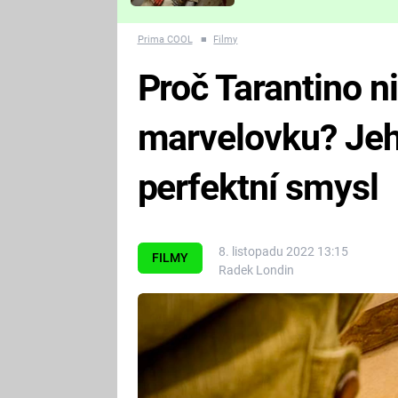
Které děsivé pecky vám
nejvíc zvednou tep?
Prima COOL
■
Filmy
Proč Tarantino n
marvelovku? Jeh
perfektní smysl
8. listopadu 2022 13:15
FILMY
Radek Londin