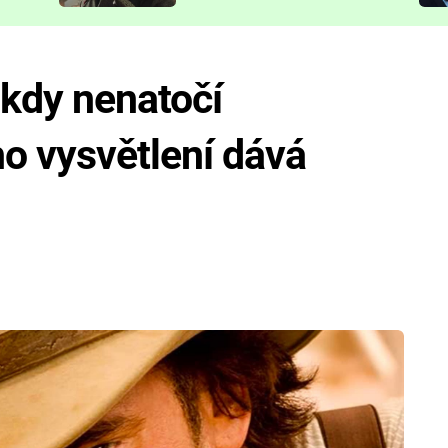
představit
ikdy nenatočí
o vysvětlení dává