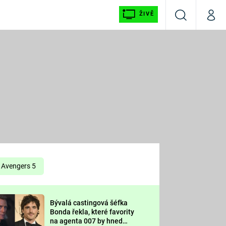
ŽIVĚ
Vyhledávání
Můj p
Prima+
É
CNN Prima NEWS
E
Prima FRESH
ŠÍ
Prima LIVING
E
Prima Ženy
Avengers 5
Prima LAJK
Bývalá castingová šéfka
OOL
Bonda řekla, které favority
Sledujte nás
na agenta 007 by hned