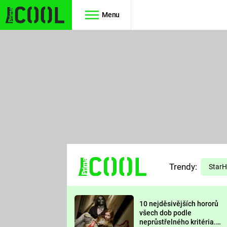
Menu
Seriály
Filmy
SIMPSONOVI
STAR WARS
HVĚZDNÁ
AVENGERS
BRÁNA
RYCHLE A
TEORIE
ZBĚSILE 10
Trendy:
VELKÉHO
Star
PREDÁTOR
TŘESKU
10 nejděsivějších hororů
FUTURAMA
všech dob podle
neprůstřelného kritéria.