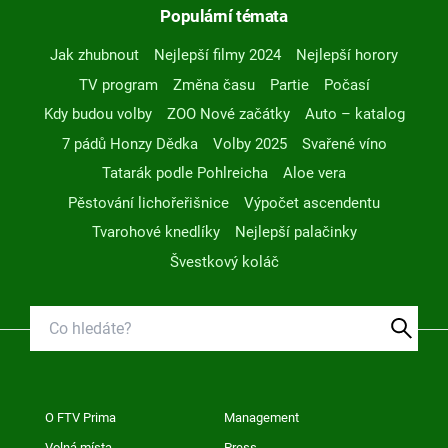
Populární témata
Jak zhubnout
Nejlepší filmy 2024
Nejlepší horory
TV program
Změna času
Partie
Počasí
Kdy budou volby
ZOO Nové začátky
Auto – katalog
7 pádů Honzy Dědka
Volby 2025
Svařené víno
Tatarák podle Pohlreicha
Aloe vera
Pěstování lichořeřišnice
Výpočet ascendentu
Tvarohové knedlíky
Nejlepší palačinky
Švestkový koláč
O FTV Prima
Management
Volná místa
Press