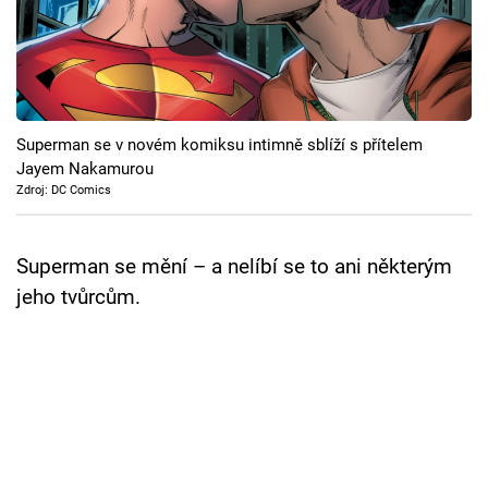
Cool Esport
Pořady
TV Program
Superman se v novém komiksu intimně sblíží s přítelem
Jayem Nakamurou
Sledujte prima+
Zdroj: DC Comics
Přihlášení
Superman se mění – a nelíbí se to ani některým
jeho tvůrcům.
Sledujte nás