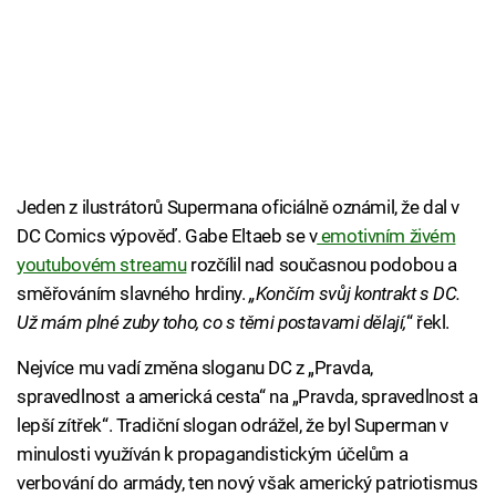
Jeden z ilustrátorů Supermana oficiálně oznámil, že dal v
DC Comics výpověď. Gabe Eltaeb se v
emotivním živém
youtubovém streamu
rozčílil nad současnou podobou a
směřováním slavného hrdiny.
„Končím svůj kontrakt s DC.
Už mám plné zuby toho, co s těmi postavami dělají,
“ řekl.
Nejvíce mu vadí změna sloganu DC z „Pravda,
spravedlnost a americká cesta“ na „Pravda, spravedlnost a
lepší zítřek“. Tradiční slogan odrážel, že byl Superman v
minulosti využíván k propagandistickým účelům a
verbování do armády, ten nový však americký patriotismus