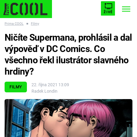
ŽIVĚ
Prima COOL
■
Filmy
STARHOUSE
BUFFY, PŘEMOŽITELKA UPÍRŮ
Trendy:
Ničíte Supermana, prohlásil a dal
ESCAPE
PLNEJ KOTEL
AVENGERS 5
výpověď v DC Comics. Co
všechno řekl ilustrátor slavného
hrdiny?
Témata
22. října 2021 13:09
FILMY
Radek Londin
Filmy
Seriály
Hry