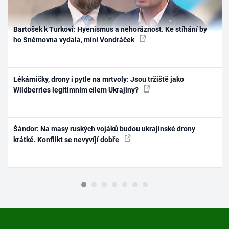
Bartošek k Turkovi: Hyenismus a nehoráznost. Ke stíhání by
ho Sněmovna vydala, míní Vondráček
Lékárničky, drony i pytle na mrtvoly: Jsou tržiště jako
Wildberries legitimním cílem Ukrajiny?
Šándor: Na masy ruských vojáků budou ukrajinské drony
krátké. Konflikt se nevyvíjí dobře