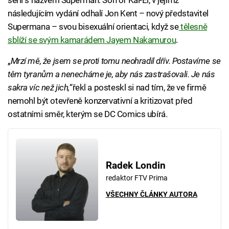
sérii s názvem Superman: Son of Kal-El, v jejímž
následujícím vydání odhalí Jon Kent – nový představitel
Supermana – svou bisexuální orientaci, když se
tělesně
sblíží se svým kamarádem Jayem Nakamurou
.
„
Mrzí mě, že jsem se proti tomu neohradil dřív. Postavíme se
těm tyranům a nenecháme je, aby nás zastrašovali. Je nás
sakra víc než jich,
“řekl a posteskl si nad tím, že ve firmě
nemohl být otevřeně konzervativní a kritizovat před
ostatními směr, kterým se DC Comics ubírá.
Radek Londin
redaktor FTV Prima
VŠECHNY ČLÁNKY AUTORA