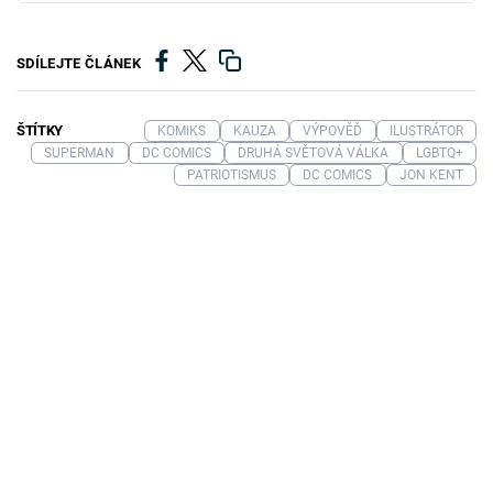
SDÍLEJTE ČLÁNEK
ŠTÍTKY
KOMIKS
KAUZA
VÝPOVĚĎ
ILUSTRÁTOR
SUPERMAN
DC COMICS
DRUHÁ SVĚTOVÁ VÁLKA
LGBTQ+
PATRIOTISMUS
DC COMICS
JON KENT