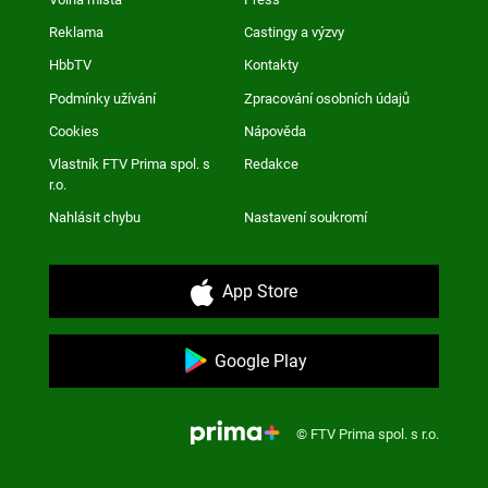
Reklama
Castingy a výzvy
HbbTV
Kontakty
Podmínky užívání
Zpracování osobních údajů
Cookies
Nápověda
Vlastník FTV Prima spol. s
Redakce
r.o.
Nahlásit chybu
Nastavení soukromí
App Store
Google Play
© FTV Prima spol. s r.o.