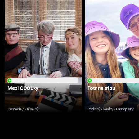
PŘEHRÁT
PŘEHRÁT
Mezi COOLky
Fotr na tripu
Komedie / Zábavný
Rodinný / Reality / Cestopisný