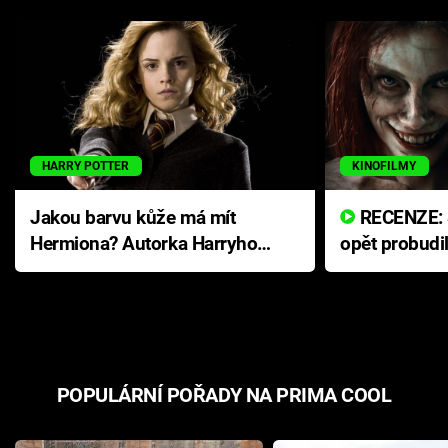
HARRY POTTER
KINOFILMY
Jakou barvu kůže má mít
RECENZE: Smrtelné zlo se
Hermiona? Autorka Harryho
opět probudi
Pottera přišla s ráznou
přichází s n
odpovědí
hororovou n
POPULÁRNÍ POŘADY NA PRIMA COOL