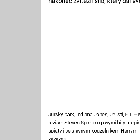
nakonec zvítězil slib, který dal
Jurský park, Indiana Jones, Čelisti, E.T
režisér Steven Spielberg svými hity přep
spjatý i se slavným kouzelníkem Harrym 
závazek.