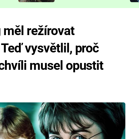
představit
 měl režírovat
Teď vysvětlil, proč
chvíli musel opustit