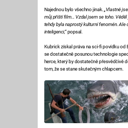
Najednou bylo všechno jinak.
„Vlastně jse
můj příští film... Vzdal jsem se toho. Věděl
tehdy byla naprostý kulturní fenomén. Ale
inteligenci,“
popsal.
Kubrick získal práva na sci-fi povídku od 
se dostatečně posunou technologie speci
herce, který by dostatečně přesvědčivě d
tom, že se stane skutečným chlapcem.