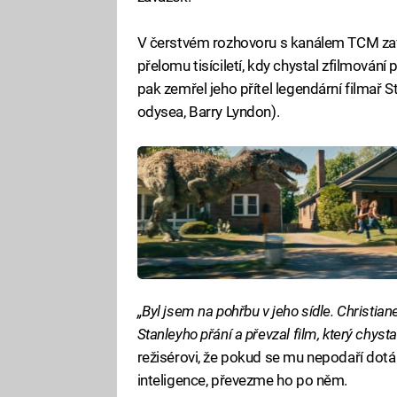
V čerstvém rozhovoru s kanálem TCM zav
přelomu tisíciletí, kdy chystal zfilmován
pak zemřel jeho přítel legendární filmař 
odysea, Barry Lyndon).
„Byl jsem na pohřbu v jeho sídle. Christiane 
Stanleyho přání a převzal film, který chysta
režisérovi, že pokud se mu nepodaří dotá
inteligence, převezme ho po něm.