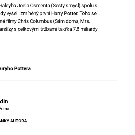
 Haleyho Joela Osmenta (Šestý smysl) spolu s
y vyšel i zmíněný první Harry Potter. Toho se
inné filmy Chris Columbus (Sám doma, Mrs.
ranšízy s celkovými tržbami takřka 7,8 miliardy
arryho Pottera
iled to fetch
din
Prima
ÁNKY AUTORA