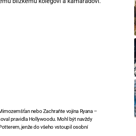
 svému blízkému kolegovi a kamarádovi.
. – Mimozemšťan nebo Zachraňte vojína Ryana –
isoval pravidla Hollywoodu. Mohl být navždy
Potterem, jenže do všeho vstoupil osobní