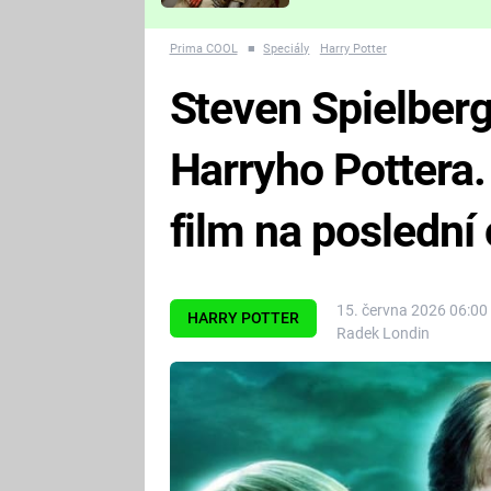
Které děsivé pecky vám
nejvíc zvednou tep?
Prima COOL
■
Speciály
Harry Potter
Steven Spielberg
Harryho Pottera. 
film na poslední 
15. června 2026 06:00
HARRY POTTER
Radek Londin