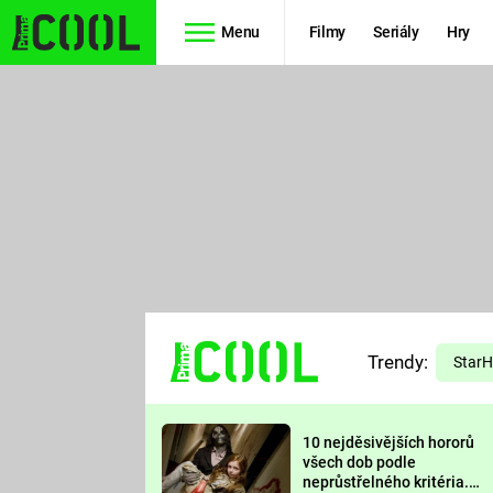
Menu
Filmy
Seriály
Hry
Seriály
Filmy
SIMPSONOVI
STAR WARS
HVĚZDNÁ
AVENGERS
BRÁNA
RYCHLE A
TEORIE
ZBĚSILE 10
Trendy:
VELKÉHO
Star
PREDÁTOR
TŘESKU
10 nejděsivějších hororů
FUTURAMA
všech dob podle
neprůstřelného kritéria.