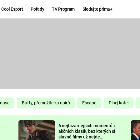
Cool Esport
Pořady
TV Program
Sledujte prima+
Hry
Zábava
MAFIA
ZÁBAVN
GALERI
GTA 6
NEJLEP
KINGDOM
KOMEDI
COME:
DELIVERANCE
CHUCK
House
Buffy, přemožitelka upírů
Escape
Plnej kotel
NORRIS
ESPORT
6 nejbizarnějších momentů z
DEADP
akčních klasik, bez kterých si
slavné filmy už nejde