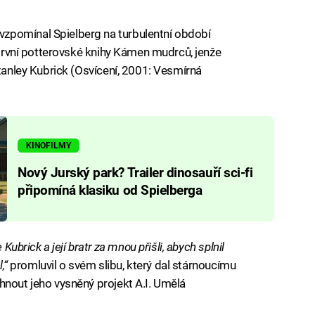
zpomínal Spielberg na turbulentní období
í první potterovské knihy Kámen mudrců, jenže
Stanley Kubrick (Osvícení, 2001: Vesmírná
KINOFILMY
Nový Jurský park? Trailer dinosauří sci-fi
připomíná klasiku od Spielberga
Kubrick a její bratr za mnou přišli, abych splnil
l,“
promluvil o svém slibu, který dal stárnoucímu
hnout jeho vysněný projekt A.I. Umělá