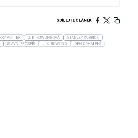
SDÍLEJTE ČLÁNEK
RRY POTTER
J. K. ROWLINGOVÁ
STANLEY KUBRICK
SLAVNÍ REŽISÉŘI
J. K. ROWLING
DEN ODHALENÍ