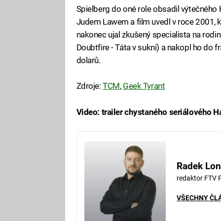
Spielberg do oné role obsadil výtečného
Judem Lawem a film uvedl v roce 2001, kd
nakonec ujal zkušený specialista na rod
Doubtfire - Táta v sukni) a nakopl ho do f
dolarů.
Zdroje:
TCM
,
Geek Tyrant
Video: trailer chystaného seriálového H
Fa
Radek Lon
redaktor FTV 
VŠECHNY ČL