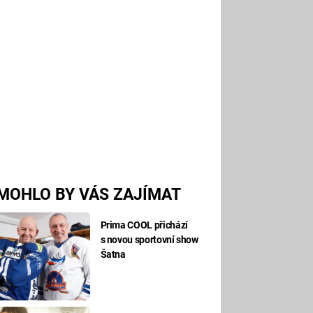
MOHLO BY VÁS ZAJÍMAT
Prima COOL přichází
s novou sportovní show
Šatna