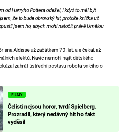
m od Harryho Pottera odešel, i když to měl být
 jsem, že to bude obrovský hit, protože knížka už
 opustil jsem ho, abych mohl natočit právě Umělou
Briana Aldisse už začátkem 70. let, ale čekal, až
álních efektů. Navíc nemohl najít dětského
okázal zahrát ústřední postavu robota snícího o
FILMY
Čelisti nejsou horor, tvrdí Spielberg.
Prozradil, který nedávný hit ho fakt
vyděsil