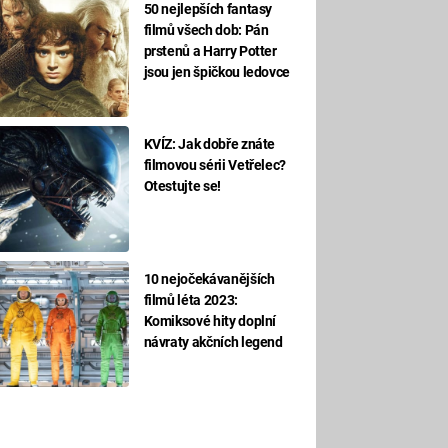
50 nejlepších fantasy
filmů všech dob: Pán
prstenů a Harry Potter
jsou jen špičkou ledovce
KVÍZ: Jak dobře znáte
filmovou sérii Vetřelec?
Otestujte se!
10 nejočekávanějších
filmů léta 2023:
Komiksové hity doplní
návraty akčních legend