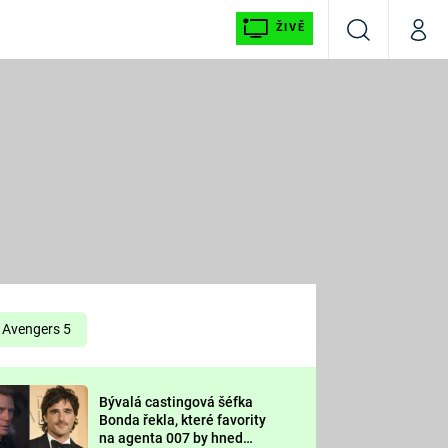
ŽIVĚ
Vyhledávání
Můj p
Prima+
É
CNN Prima NEWS
E
Prima FRESH
ŠÍ
Prima LIVING
E
Prima Ženy
Avengers 5
Prima LAJK
Bývalá castingová šéfka
OOL
Bonda řekla, které favority
Sledujte nás
na agenta 007 by hned