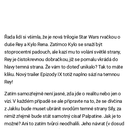
Řada lidí si všimla, že je nová trilogie Star Wars rvačkou o
duše Rey a Kylo Rena. Zatímco Kylo se snaží být
stoprocentní padouch, ale kazí mu to volání světlé strany,
Rey je čistokrevnou dobračkou, jíž se pomalu vkrádá do
hlavy temná strana. Že vám to doteď unikalo? Tak to máte
kliku. Nový trailer Epizody IX totiž naplno sází na temnou
Rey!
Zatím samozřejmě není jasné, zda jde o realitu nebo jen o
vizi. V každém případě se ale připravte na to, že se dívčina
z Jakku bude muset ubránit svodům temné strany Síly, za
nimiž zřejmě bude stát samotný císař Palpatine. Jak je to
možné? Ani to zatím tvůrci neodhalili. Jeho návrat (v dosud