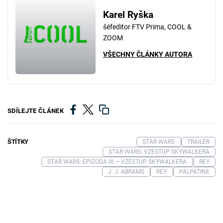
Karel Ryška
šéfeditor FTV Prima, COOL &
ZOOM
VŠECHNY ČLÁNKY AUTORA
SDÍLEJTE ČLÁNEK
ŠTÍTKY
STAR WARS
TRAILER
STAR WARS: VZESTUP SKYWALKERA
STAR WARS: EPIZODA IX – VZESTUP SKYWALKERA
REY
J. J. ABRAMS
REY
PALPATINE