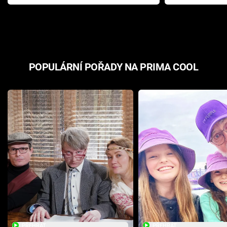
Pottera přišla s ráznou
přichází s n
odpovědí
hororovou n
POPULÁRNÍ POŘADY NA PRIMA COOL
PŘEHRÁT
PŘEHRÁT