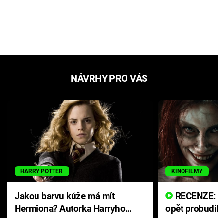
NÁVRHY PRO VÁS
HARRY POTTER
KINOFILMY
Jakou barvu kůže má mít
RECENZE: Smrtelné zlo se
Hermiona? Autorka Harryho
opět probudi