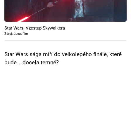
Cool Esport
Pořady
Star Wars: Vzestup Skywalkera
TV Program
Zdroj: Lucasfilm
Sledujte prima+
Star Wars sága míří do velkolepého finále, které
bude... docela temné?
Přihlášení
Sledujte nás