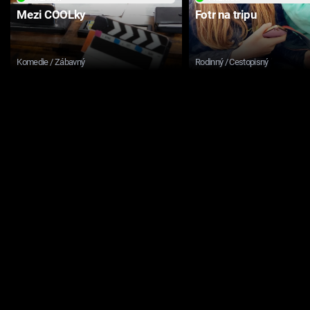
Mezi COOLky
Fotr na tripu
Komedie / Zábavný
Rodinný / Cestopisný