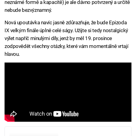
neznámé formě a kapacitě) je ale dávno potvrzený a určitě
nebude bezvýznamný.
Nová upoutávka navíc jasně zdůrazňuje, že bude Epizoda
IX velkým finále úplně celé ságy. Užijte si tedy nostalgický
výlet napříč minulými díly, jenž by měl 19. prosince
zodpovědět všechny otázky, které vám momentálně vrtají
hlavou.