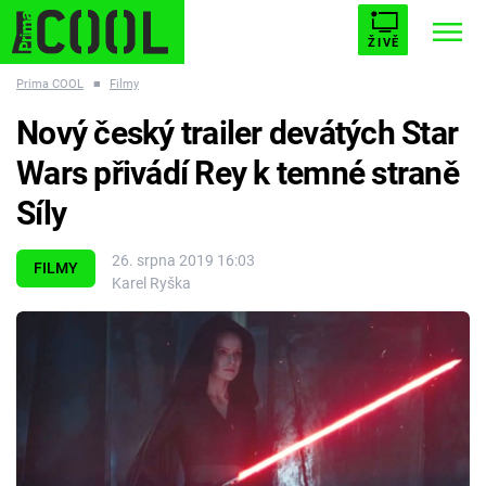
ŽIVĚ
Prima COOL
■
Filmy
STARHOUSE
BUFFY, PŘEMOŽITELKA UPÍRŮ
Trendy:
Nový český trailer devátých Star
ESCAPE
PLNEJ KOTEL
AVENGERS 5
Wars přivádí Rey k temné straně
Síly
26. srpna 2019 16:03
FILMY
Karel Ryška
Témata
Filmy
Seriály
Hry