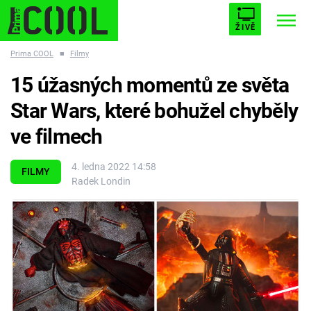
ŽIVĚ
Prima COOL
■
Filmy
STARHOUSE
BUFFY, PŘEMOŽITELKA UPÍRŮ
Trendy:
15 úžasných momentů ze světa
ESCAPE
PLNEJ KOTEL
AVENGERS 5
Star Wars, které bohužel chyběly
ve filmech
4. ledna 2022 14:58
FILMY
Radek Londin
Témata
Filmy
Seriály
Hry