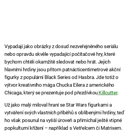
Vypadají jako obrázky z dosud nezveřejněného seriálu
nebo opravdu skvěle vypadající počítačové hry, které
bychom chtěli okamžitě sledovat nebo hrát. Jejich
hlavními hrdiny jsou přitom patnácticentimetrové akční
figurky z populární Black Series od Hasbra. Jde totiž o
výtvor kreativního mága Chucka Eilera z amerického
Chicaga, který se prezentuje pod přezdívkou
Killcutter
.
Už jako malý miloval hraní se Star Wars figurkami a
vytváření svých vlastních příběhů s oblíbenými hrdiny, teď
ho však posunul na vyšší úroveň a přimíchal ještě vtipné
popkulturní křížení – například s Vetřelcem či Matrixem.