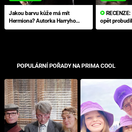
Jakou barvu kůže má mít
RECENZE: Smrtelné zlo se
Hermiona? Autorka Harryho
opět probudi
Pottera přišla s ráznou
přichází s n
odpovědí
hororovou n
POPULÁRNÍ POŘADY NA PRIMA COOL