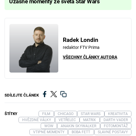
Úžasné momenty ze světa Star Wars
Radek Londin
redaktor FTV Prima
VŠECHNY ČLÁNKY AUTORA
SDÍLEJTE ČLÁNEK
ŠTÍTKY
FILM
CHICAGO
STAR WARS
KREATIVITA
HVĚZDNÉ VÁLKY
VETŘELEC
MATRIX
DARTH VADER
WOW
ANAKIN SKYWALKER
FOTOMONTÁŽ
VTIPNÉ MOMENTY
BOBA FETT
SLAVNÉ POSTAVY