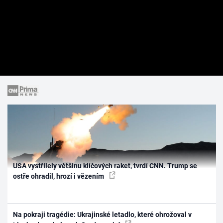
USA vystřílely většinu klíčových raket, tvrdí CNN. Trump se
ostře ohradil, hrozí i vězením
Na pokraji tragédie: Ukrajinské letadlo, které ohrožoval v