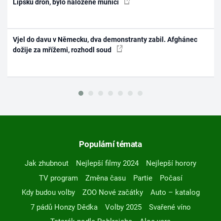
Lipsku dron, bylo naložené municí
Vjel do davu v Německu, dva demonstranty zabil. Afghánec
dožije za mřížemi, rozhodl soud
Populární témata
Jak zhubnout
Nejlepší filmy 2024
Nejlepší horory
TV program
Změna času
Partie
Počasí
Kdy budou volby
ZOO Nové začátky
Auto – katalog
7 pádů Honzy Dědka
Volby 2025
Svařené víno