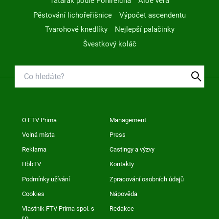
Tatarák podle Pohlreicha
Aloe vera
Pěstování lichořeřišnice
Výpočet ascendentu
Tvarohové knedlíky
Nejlepší palačinky
Švestkový koláč
O FTV Prima
Management
Volná místa
Press
Reklama
Castingy a výzvy
HbbTV
Kontakty
Podmínky užívání
Zpracování osobních údajů
Cookies
Nápověda
Vlastník FTV Prima spol. s
Redakce
r.o.