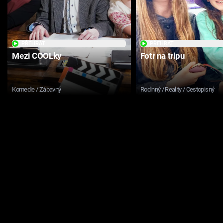
PŘEHRÁT
PŘEHRÁT
Mezi COOLky
Fotr na tripu
Komedie / Zábavný
Rodinný / Reality / Cestopisný