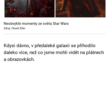
Cool Esport
Pořady
Neobvyklé momenty ze světa Star Wars
TV Program
Zdroj: Chuck Eiler
Sledujte prima+
Kdysi dávno, v předaleké galaxii se přihodilo
daleko více, než co jsme mohli vidět na plátnech
Přihlášení
a obrazovkách.
Sledujte nás