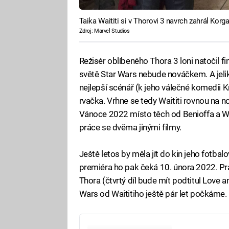
Taika Waititi si v Thorovi 3 navrch zahrál Korga
Zdroj: Marvel Studios
Režisér oblíbeného Thora 3 loni natočil fi
světě Star Wars nebude nováčkem. A jeli
nejlepší scénář (k jeho válečné komedii Krá
rvačka. Vrhne se tedy Waititi rovnou na 
Vánoce 2022 místo těch od Benioffa a W
práce se dvěma jinými filmy.
Ještě letos by měla jít do kin jeho fotba
premiéra ho pak čeká 10. února 2022. Pr
Thora (čtvrtý díl bude mít podtitul Love 
Wars od Waititiho ještě pár let počkáme.