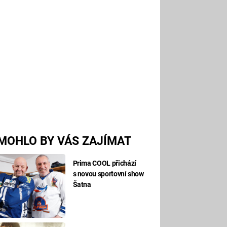
MOHLO BY VÁS ZAJÍMAT
Prima COOL přichází
s novou sportovní show
Šatna