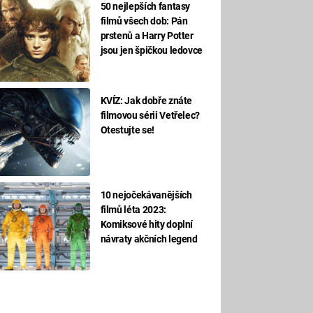
50 nejlepších fantasy
filmů všech dob: Pán
prstenů a Harry Potter
jsou jen špičkou ledovce
KVÍZ: Jak dobře znáte
filmovou sérii Vetřelec?
Otestujte se!
10 nejočekávanějších
filmů léta 2023:
Komiksové hity doplní
návraty akčních legend