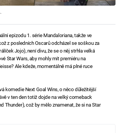
.
nální epizodu 1. série Mandaloriana, takže ve
kož z posledních Oscarů odcházel se soškou za
líček Jojo), není divu, že se o něj strhla velká
nové Star Wars, aby mohly mít premiéru na
eisse? Ale kdeže, momentálně má plné ruce
lová komedie Next Goal Wins, o něco důležitější
ávě v ten den totiž dojde na velký comeback
and Thunder), což by mělo znamenat, že si na Star