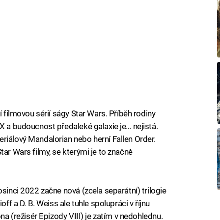
í filmovou sérií ságy Star Wars. Příběh rodiny
X a budoucnost předaleké galaxie je… nejistá.
riálový Mandalorian nebo herní Fallen Order.
tar Wars filmy, se kterými je to značně
osinci 2022 začne nová (zcela separátní) trilogie
off a D. B. Weiss ale tuhle spolupráci v říjnu
ona (režisér Epizody VIII) je zatím v nedohlednu.