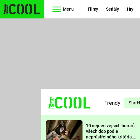
Menu
Filmy
Seriály
Hry
Seriály
Filmy
SIMPSONOVI
STAR WARS
HVĚZDNÁ
AVENGERS
BRÁNA
RYCHLE A
TEORIE
ZBĚSILE 10
Trendy:
VELKÉHO
Star
PREDÁTOR
TŘESKU
10 nejděsivějších hororů
FUTURAMA
všech dob podle
neprůstřelného kritéria.