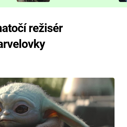
představit
atočí režisér
arvelovky