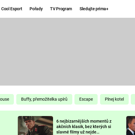
Cool Esport
Pořady
TV Program
Sledujte prima+
Hry
Zábava
MAFIA
ZÁBAVN
GALERI
GTA 6
NEJLEP
KINGDOM
KOMEDI
COME:
DELIVERANCE
CHUCK
House
Buffy, přemožitelka upírů
Escape
Plnej kotel
NORRIS
ESPORT
6 nejbizarnějších momentů z
DEADP
akčních klasik, bez kterých si
slavné filmy už nejde