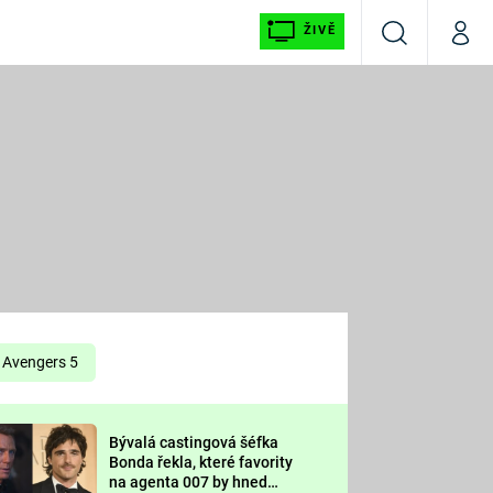
ŽIVĚ
Vyhledávání
Můj p
Prima+
É
CNN Prima NEWS
E
Prima FRESH
ŠÍ
Prima LIVING
E
Prima Ženy
Avengers 5
Prima LAJK
Bývalá castingová šéfka
OOL
Bonda řekla, které favority
Sledujte nás
na agenta 007 by hned