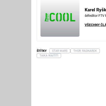
Karel Ryš
šéfeditor FTV
VŠECHNY ČL
ŠTÍTKY
STAR WARS
THOR: RAGNAROK
TAIKA WAITITI