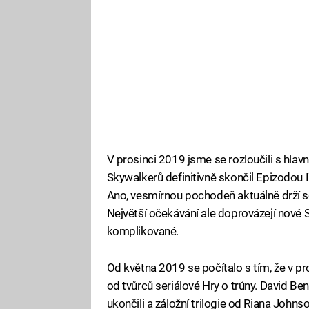
V prosinci 2019 jsme se rozloučili s hlavn
Skywalkerů definitivně skončil Epizodou I
Ano, vesmírnou pochodeň aktuálně drží se
Největší očekávání ale doprovázejí nové S
komplikované.
Od května 2019 se počítalo s tím, že v pr
od tvůrců seriálové Hry o trůny. David Beni
ukončili a záložní trilogie od Riana Johns