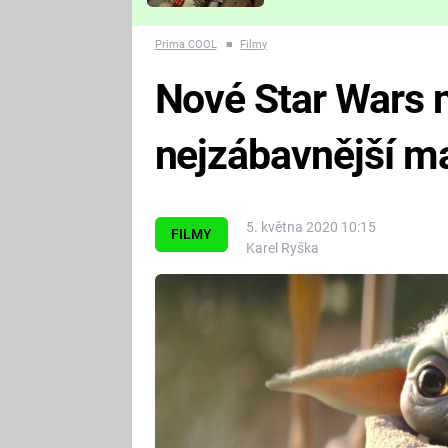
Které děsivé pecky vám
nejvíc zvednou tep?
Prima COOL
■
Filmy
Nové Star Wars n
nejzábavnější m
5. května 2020 10:15
FILMY
Karel Ryška