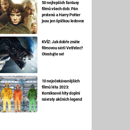
50 nejlepších fantasy
filmů všech dob: Pán
prstenů a Harry Potter
jsou jen špičkou ledovce
KVÍZ: Jak dobře znáte
filmovou sérii Vetřelec?
Otestujte se!
10 nejočekávanějších
filmů léta 2023:
Komiksové hity doplní
návraty akčních legend