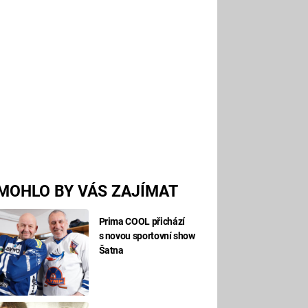
MOHLO BY VÁS ZAJÍMAT
Prima COOL přichází
s novou sportovní show
Šatna