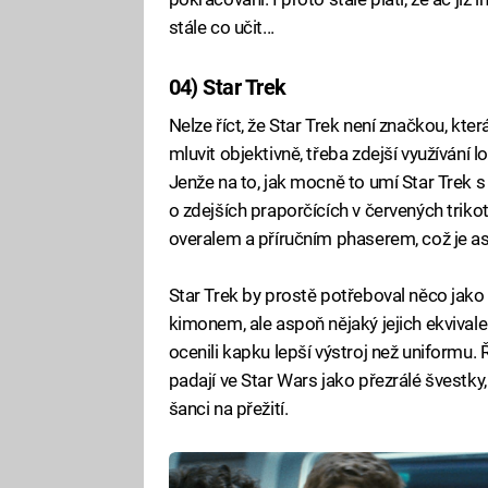
stále co učit...
04) Star Trek
Fa
Nelze říct, že Star Trek není značkou, k
mluvit objektivně, třeba zdejší využívání 
Jenže na to, jak mocně to umí Star Trek s
o zdejších praporčících v červených trikot
overalem a příručním phaserem, což je asi 
Star Trek by prostě potřeboval něco jako
kimonem, ale aspoň nějaký jejich ekvivalen
ocenili kapku lepší výstroj než uniformu.
padají ve Star Wars jako přezrálé švestky
šanci na přežití.