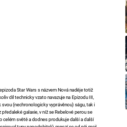
 epizoda Star Wars s názvem Nová naděje totiž
liv díl technicky vzato navazuje na Epizodu III,
ak svou (nechronologicky vyprávěnou) ságu, tak i
 předaleké galaxie, v níž se Rebelové perou se
o celém světě a dodnes produkuje další a další
 inspiroval tuny napodobitelů, mnozí se od něj mají