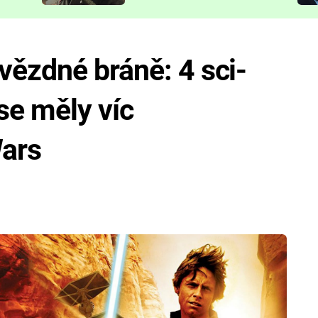
představit
ězdné bráně: 4 sci-
 se měly víc
Wars