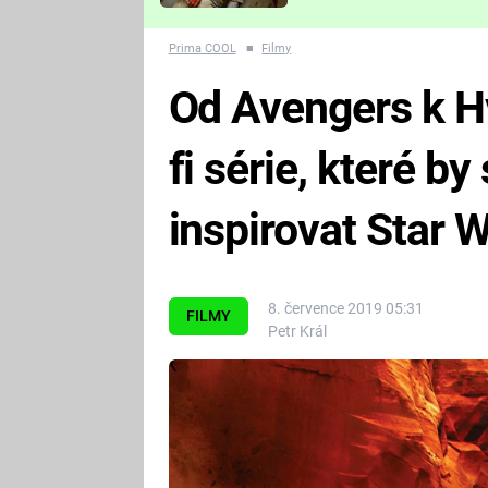
Které děsivé pecky vám
nejvíc zvednou tep?
Prima COOL
■
Filmy
Od Avengers k Hv
fi série, které by
inspirovat Star 
8. července 2019 05:31
FILMY
Petr Král