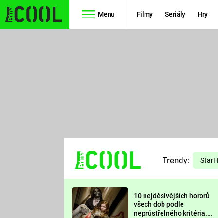
Menu
Filmy
Seriály
Hry
Seriály
Filmy
SIMPSONOVI
STAR WARS
HVĚZDNÁ
AVENGERS
BRÁNA
RYCHLE A
TEORIE
ZBĚSILE 10
Trendy:
VELKÉHO
Star
PREDÁTOR
TŘESKU
10 nejděsivějších hororů
FUTURAMA
všech dob podle
neprůstřelného kritéria.