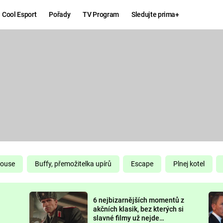
Cool Esport
Pořady
TV Program
Sledujte prima+
Hry
Zábava
MAFIA
ZÁBAVN
GALERI
GTA 6
NEJLEP
KINGDOM
KOMEDI
COME:
DELIVERANCE
CHUCK
House
Buffy, přemožitelka upírů
Escape
Plnej kotel
NORRIS
ESPORT
6 nejbizarnějších momentů z
DEADP
akčních klasik, bez kterých si
slavné filmy už nejde