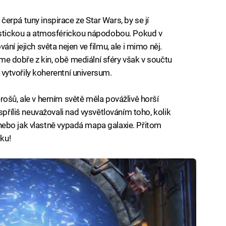
erpá tuny inspirace ze Star Wars, by se jí
listickou a atmosférickou nápodobou. Pokud v
ní jejich světa nejen ve filmu, ale i mimo něj.
náme dobře z kin, obě mediální sféry však v součtu
– vytvořily koherentní universum.
ošů, ale v herním světě měla povážlivě horší
spříliš neuvažovali nad vysvětlováním toho, kolik
ku nebo jak vlastně vypadá mapa galaxie. Přitom
čku!