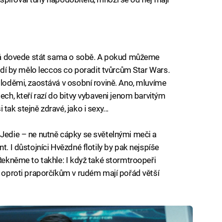
iled to fetch
terá dovede stát sama o sobě. A pokud můžeme
lodí by mělo leccos co poradit tvůrcům Star Wars.
 loděmi, zaostává v osobní rovině. Ano, mluvíme
ech, kteří razí do bitvy vybaveni jenom barvitým
tak stejně zdravé, jako i sexy...
 Jedie – ne nutně cápky se světelnými meči a
t. I důstojníci Hvězdné flotily by pak nejspíše
 Řekněme to takhle: I když také stormtroopeři
, oproti praporčíkům v rudém mají pořád větší