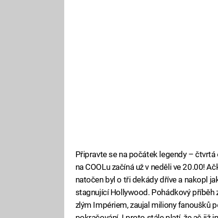
Připravte se na počátek legendy – čtvrtá
na COOLu začíná už v neděli ve 20.00! Ačko
natočen byl o tři dekády dříve a nakopl j
stagnující Hollywood. Pohádkový příběh z
zlým Impériem, zaujal miliony fanoušků p
pokračování. I proto stále platí, že ač již