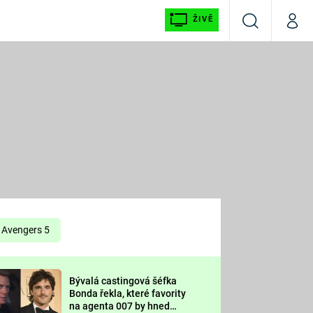
ŽIVĚ
Vyhledávání
Můj p
Prima+
É
CNN Prima NEWS
E
Prima FRESH
ŠÍ
Prima LIVING
E
Prima Ženy
Avengers 5
Prima LAJK
Bývalá castingová šéfka
OOL
Bonda řekla, které favority
Sledujte nás
na agenta 007 by hned