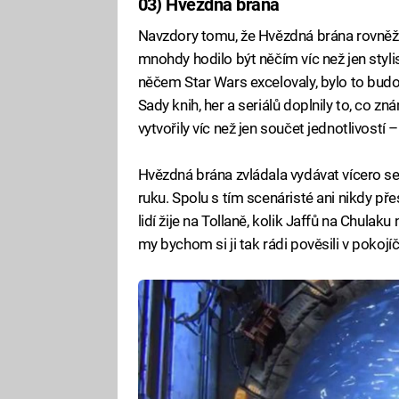
03) Hvězdná brána
Navzdory tomu, že Hvězdná brána rovněž č
mnohdy hodilo být něčím víc než jen sty
něčem Star Wars excelovaly, bylo to budová
Sady knih, her a seriálů doplnily to, co z
vytvořily víc než jen součet jednotlivostí 
Hvězdná brána zvládala vydávat vícero ser
ruku. Spolu s tím scenáristé ani nikdy pře
lidí žije na Tollaně, kolik Jaffů na Chula
my bychom si ji tak rádi pověsili v pokojí