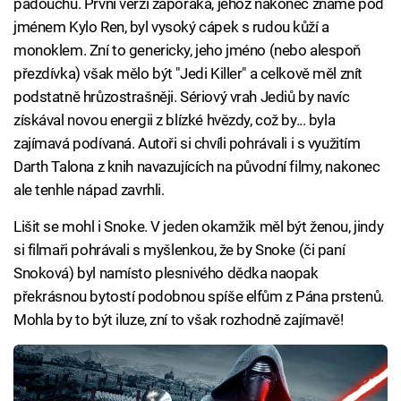
padouchů. První verzí záporáka, jehož nakonec známe pod
jménem Kylo Ren, byl vysoký cápek s rudou kůží a
monoklem. Zní to genericky, jeho jméno (nebo alespoň
přezdívka) však mělo být "Jedi Killer" a celkově měl znít
podstatně hrůzostrašněji. Sériový vrah Jediů by navíc
získával novou energii z blízké hvězdy, což by... byla
zajímavá podívaná. Autoři si chvíli pohrávali i s využitím
Darth Talona z knih navazujících na původní filmy, nakonec
ale tenhle nápad zavrhli.
Lišit se mohl i Snoke. V jeden okamžik měl být ženou, jindy
si filmaři pohrávali s myšlenkou, že by Snoke (či paní
Snoková) byl namísto plesnivého dědka naopak
překrásnou bytostí podobnou spíše elfům z Pána prstenů.
Mohla by to být iluze, zní to však rozhodně zajímavě!