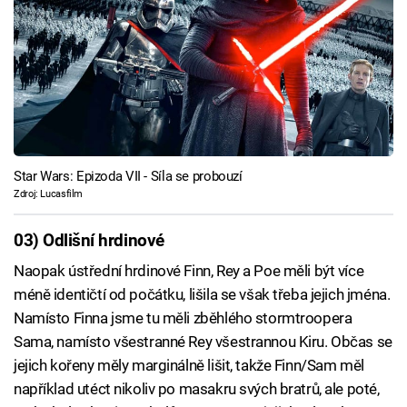
Star Wars: Epizoda VII - Síla se probouzí
Zdroj: Lucasfilm
03) Odlišní hrdinové
Naopak ústřední hrdinové Finn, Rey a Poe měli být více
méně identičtí od počátku, lišila se však třeba jejich jména.
Namísto Finna jsme tu měli zběhlého stormtroopera
Sama, namísto všestranné Rey všestrannou Kiru. Občas se
jejich kořeny měly marginálně lišit, takže Finn/Sam měl
například utéct nikoliv po masakru svých bratrů, ale poté,