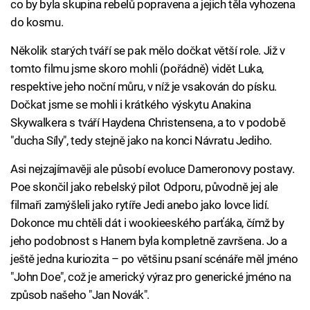
co by byla skupina rebelů popravena a jejich těla vyhozena
do kosmu.
Několik starých tváří se pak mělo dočkat větší role. Již v
tomto filmu jsme skoro mohli (pořádně) vidět Luka,
respektive jeho noční můru, v níž je vsakován do písku.
Dočkat jsme se mohli i krátkého výskytu Anakina
Skywalkera s tváří Haydena Christensena, a to v podobě
"ducha Síly", tedy stejně jako na konci Návratu Jediho.
Asi nejzajímavěji ale působí evoluce Dameronovy postavy.
Poe skončil jako rebelský pilot Odporu, původně jej ale
filmaři zamýšleli jako rytíře Jedi anebo jako lovce lidí.
Dokonce mu chtěli dát i wookieeského parťáka, čímž by
jeho podobnost s Hanem byla kompletně završena. Jo a
ještě jedna kuriozita – po většinu psaní scénáře měl jméno
"John Doe", což je americký výraz pro generické jméno na
způsob našeho "Jan Novák".