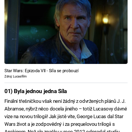
Star Wars: Epizoda VII - Síla se probouzí
Zdroj: Lucasfilm
01) Byla jednou jedna Síla
Finální třešničkou však není žádný z odvržených plánů J. J.
Abramse, nýbrž něco docela jiného – totiž Lucasovy dávné
vize na novou trilogii! Jak jistě víte, George Lucas dal Star
Wars život a je zodpovědný i za prequelovou trilogii s
Anakinem. Než ale značku v roce 2012 odprodal studiu