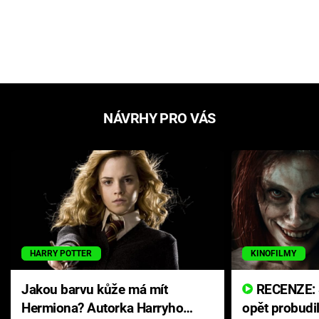
NÁVRHY PRO VÁS
HARRY POTTER
KINOFILMY
Jakou barvu kůže má mít
RECENZE: Smrtelné zlo se
Hermiona? Autorka Harryho
opět probudi