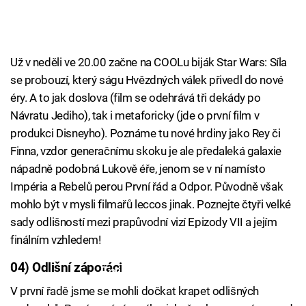
Už v neděli ve 20.00 začne na COOLu biják Star Wars: Síla
se probouzí, který ságu Hvězdných válek přivedl do nové
éry. A to jak doslova (film se odehrává tři dekády po
Návratu Jediho), tak i metaforicky (jde o první film v
produkci Disneyho). Poznáme tu nové hrdiny jako Rey či
Finna, vzdor generačnímu skoku je ale předaleká galaxie
nápadně podobná Lukově éře, jenom se v ní namísto
Impéria a Rebelů perou První řád a Odpor. Původně však
mohlo být v mysli filmařů leccos jinak. Poznejte čtyři velké
sady odlišností mezi prapůvodní vizí Epizody VII a jejím
finálním vzhledem!
04) Odlišní záporáci
Failed to fetch
V první řadě jsme se mohli dočkat krapet odlišných