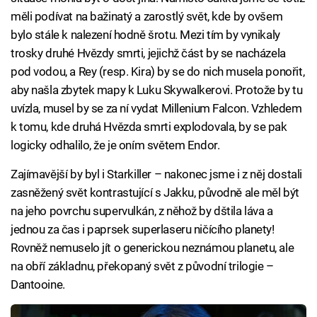
měli podívat na bažinatý a zarostlý svět, kde by ovšem
bylo stále k nalezení hodně šrotu. Mezi tím by vynikaly
trosky druhé Hvězdy smrti, jejichž část by se nacházela
pod vodou, a Rey (resp. Kira) by se do nich musela ponořit,
aby našla zbytek mapy k Luku Skywalkerovi. Protože by tu
uvízla, musel by se za ní vydat Millenium Falcon. Vzhledem
k tomu, kde druhá Hvězda smrti explodovala, by se pak
logicky odhalilo, že je oním světem Endor.
Zajímavější by byl i Starkiller – nakonec jsme i z něj dostali
zasněžený svět kontrastující s Jakku, původně ale měl být
na jeho povrchu supervulkán, z něhož by dštila láva a
jednou za čas i paprsek superlaseru ničícího planety!
Rovněž nemuselo jít o generickou neznámou planetu, ale
na obří základnu, překopaný svět z původní trilogie –
Dantooine.