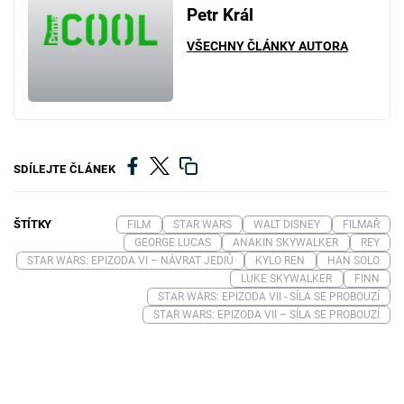
Petr Král
VŠECHNY ČLÁNKY AUTORA
SDÍLEJTE ČLÁNEK
ŠTÍTKY
FILM
STAR WARS
WALT DISNEY
FILMAŘ
GEORGE LUCAS
ANAKIN SKYWALKER
REY
STAR WARS: EPIZODA VI – NÁVRAT JEDIŮ
KYLO REN
HAN SOLO
LUKE SKYWALKER
FINN
STAR WARS: EPIZODA VII - SÍLA SE PROBOUZÍ
STAR WARS: EPIZODA VII – SÍLA SE PROBOUZÍ