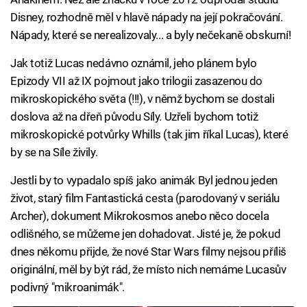
Disney, rozhodně měl v hlavě nápady na její pokračování.
Nápady, které se nerealizovaly... a byly nečekaně obskurní!
Jak totiž Lucas nedávno oznámil, jeho plánem bylo
Epizody VII až IX pojmout jako trilogii zasazenou do
mikroskopického světa (!!!), v němž bychom se dostali
doslova až na dřeň původu Síly. Uzřeli bychom totiž
mikroskopické potvůrky Whills (tak jim říkal Lucas), které
by se na Síle živily.
Jestli by to vypadalo spíš jako animák Byl jednou jeden
život, starý film Fantastická cesta (parodovaný v seriálu
Archer), dokument Mikrokosmos anebo něco docela
odlišného, se můžeme jen dohadovat. Jisté je, že pokud
dnes někomu přijde, že nové Star Wars filmy nejsou příliš
originální, měl by být rád, že místo nich nemáme Lucasův
podivný "mikroanimák".