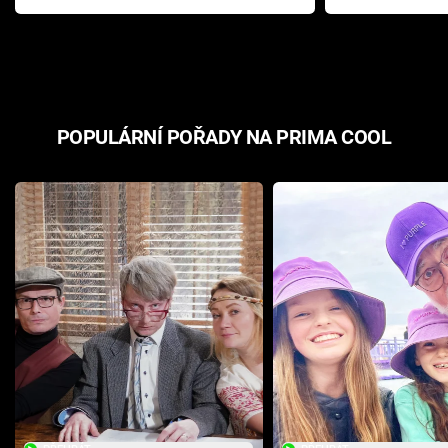
Pottera přišla s ráznou
přichází s n
odpovědí
hororovou n
POPULÁRNÍ POŘADY NA PRIMA COOL