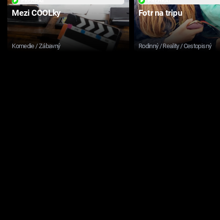
PŘEHRÁT
PŘEHRÁT
Mezi COOLky
Fotr na tripu
Komedie / Zábavný
Rodinný / Reality / Cestopisný