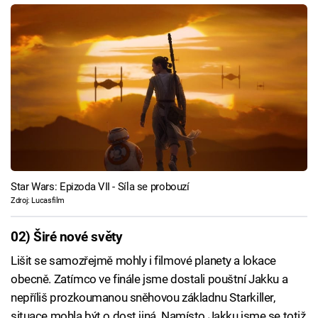
Star Wars: Epizoda VII - Síla se probouzí
Zdroj: Lucasfilm
02) Širé nové světy
Lišit se samozřejmě mohly i filmové planety a lokace
obecně. Zatímco ve finále jsme dostali pouštní Jakku a
nepříliš prozkoumanou sněhovou základnu Starkiller,
situace mohla být o dost jiná. Namísto Jakku jsme se totiž