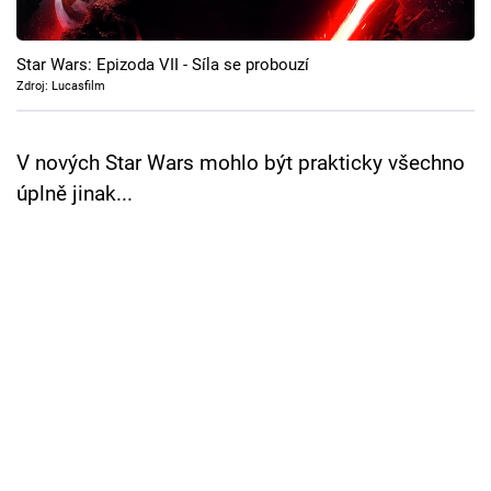
Cool Esport
Star Wars: Epizoda VII - Síla se probouzí
Pořady
Zdroj: Lucasfilm
TV Program
V nových Star Wars mohlo být prakticky všechno
Sledujte prima+
úplně jinak...
Přihlášení
Sledujte nás