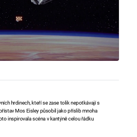
ních hrdinech, kteří se zase tolik nepotkávají s
přístav Mos Eisley působil jako příslib mnoha
roto inspirovala scéna v kantýně celou řádku