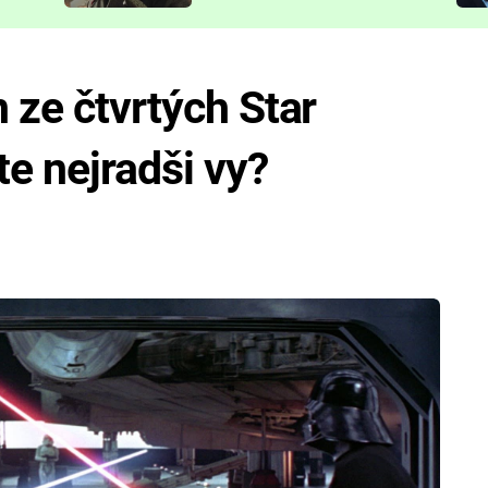
představit
 ze čtvrtých Star
e nejradši vy?