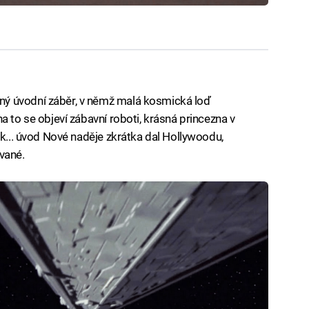
ý úvodní záběr, v němž malá kosmická loď
a to se objeví zábavní roboti, krásná princezna v
ák... úvod Nové naděje zkrátka dal Hollywoodu,
vané.