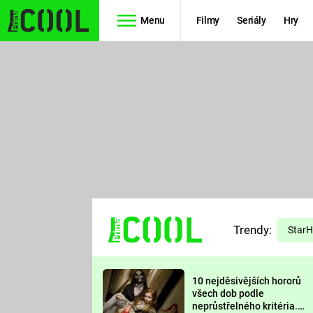
Menu
Filmy
Seriály
Hry
Seriály
Filmy
SIMPSONOVI
STAR WARS
HVĚZDNÁ
AVENGERS
BRÁNA
RYCHLE A
TEORIE
ZBĚSILE 10
Trendy:
VELKÉHO
Star
PREDÁTOR
TŘESKU
10 nejděsivějších hororů
FUTURAMA
všech dob podle
neprůstřelného kritéria.