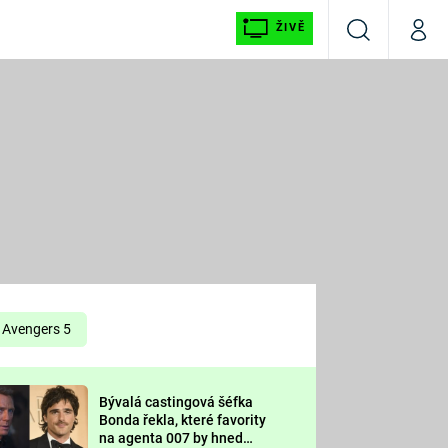
ŽIVĚ
Vyhledávání
Můj p
Prima+
É
CNN Prima NEWS
E
Prima FRESH
ŠÍ
Prima LIVING
E
Prima Ženy
Avengers 5
Prima LAJK
Bývalá castingová šéfka
OOL
Bonda řekla, které favority
Sledujte nás
na agenta 007 by hned