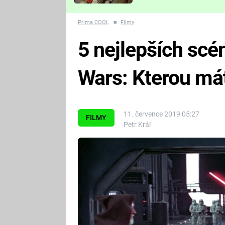
Které děsivé pecky vám
nejvíc zvednou tep?
Prima COOL
■
Filmy
5 nejlepších scén
Wars: Kterou mát
11. července 2019 05:27
FILMY
Petr Král