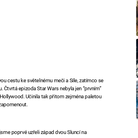
vou cestu ke světelnému meči a Síle, zatímco se
. Čtvrtá epizoda Star Wars nebyla jen “prvním”
lý Hollywood. Učinila tak přitom zejména paletou
á zapomenout.
iled to fetch
 jsme poprvé uzřeli západ dvou Sluncí na