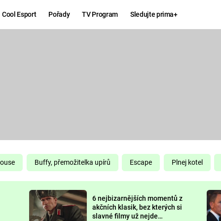
Cool Esport
Pořady
TV Program
Sledujte prima+
Hry
Zábava
MAFIA
ZÁBAVN
GALERI
GTA 6
NEJLEP
KINGDOM
KOMEDI
COME:
DELIVERANCE
CHUCK
House
Buffy, přemožitelka upírů
Escape
Plnej kotel
NORRIS
ESPORT
6 nejbizarnějších momentů z
DEADP
akčních klasik, bez kterých si
slavné filmy už nejde