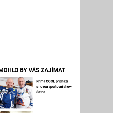
MOHLO BY VÁS ZAJÍMAT
Prima COOL přichází
s novou sportovní show
Šatna