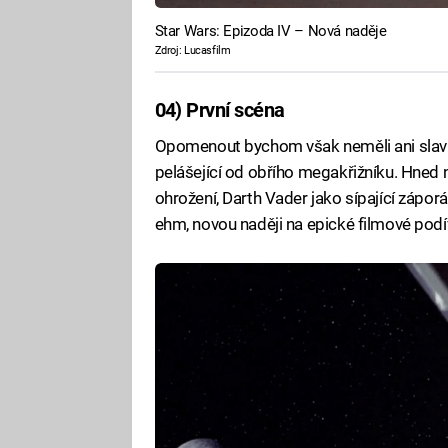
Star Wars: Epizoda IV – Nová naděje
Zdroj: Lucasfilm
04) První scéna
Opomenout bychom však neměli ani slavn
pelášející od obřího megakřižníku. Hned n
ohrožení, Darth Vader jako sípající zápor
ehm, novou naději na epické filmové podí