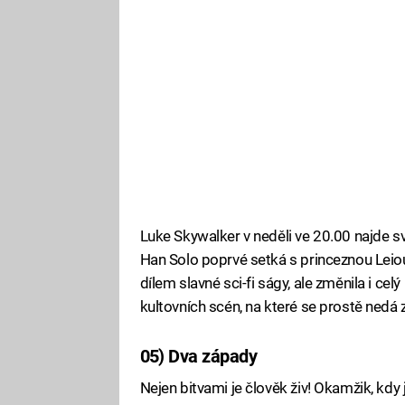
Luke Skywalker v neděli ve 20.00 najde s
Han Solo poprvé setká s princeznou Leiou
dílem slavné sci-fi ságy, ale změnila i ce
kultovních scén, na které se prostě ned
05) Dva západy
Fa
Nejen bitvami je člověk živ! Okamžik, kdy