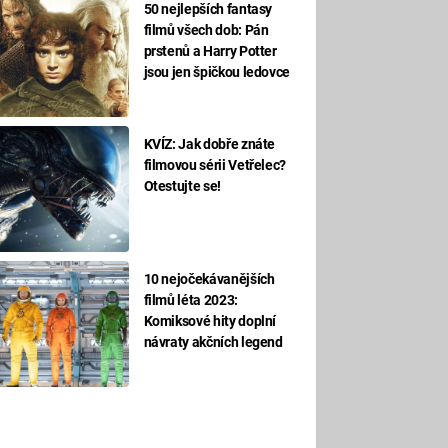
50 nejlepších fantasy
filmů všech dob: Pán
prstenů a Harry Potter
jsou jen špičkou ledovce
KVÍZ: Jak dobře znáte
filmovou sérii Vetřelec?
Otestujte se!
10 nejočekávanějších
filmů léta 2023:
Komiksové hity doplní
návraty akčních legend