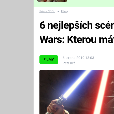
Které děsivé pecky vám
nejvíc zvednou tep?
Prima COOL
■
Filmy
6 nejlepších scé
Wars: Kterou mát
6. srpna 2019 13:03
FILMY
Petr Král