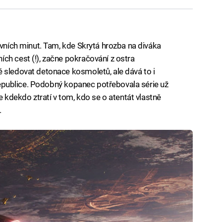
rvních minut. Tam, kde Skrytá hrozba na diváka
ch cest (!), začne pokračování z ostra
 sledovat detonace kosmoletů, ale dává to i
é republice. Podobný kopanec potřebovala série už
e kdekdo ztratí v tom, kdo se o atentát vlastně
.