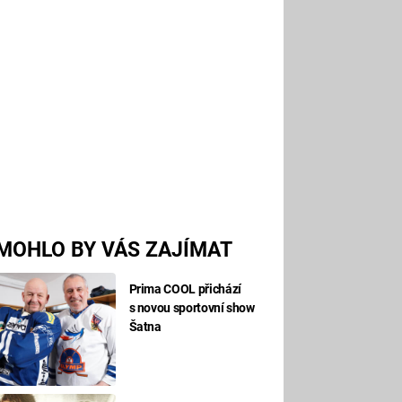
MOHLO BY VÁS ZAJÍMAT
Prima COOL přichází
s novou sportovní show
Šatna