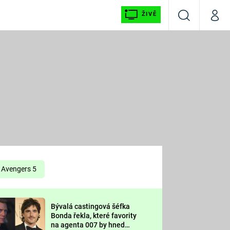
ŽIVĚ
Vyhledávání
Můj p
Prima+
É
CNN Prima NEWS
E
Prima FRESH
ŠÍ
Prima LIVING
E
Prima Ženy
Avengers 5
Prima LAJK
Bývalá castingová šéfka
OOL
Bonda řekla, které favority
Sledujte nás
na agenta 007 by hned