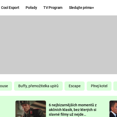
Cool Esport
Pořady
TV Program
Sledujte prima+
Hry
Zábava
MAFIA
ZÁBAVN
GALERI
GTA 6
NEJLEP
KINGDOM
KOMEDI
COME:
DELIVERANCE
CHUCK
House
Buffy, přemožitelka upírů
Escape
Plnej kotel
NORRIS
ESPORT
6 nejbizarnějších momentů z
DEADP
akčních klasik, bez kterých si
slavné filmy už nejde