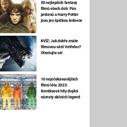
50 nejlepších fantasy
filmů všech dob: Pán
prstenů a Harry Potter
jsou jen špičkou ledovce
KVÍZ: Jak dobře znáte
filmovou sérii Vetřelec?
Otestujte se!
10 nejočekávanějších
filmů léta 2023:
Komiksové hity doplní
návraty akčních legend