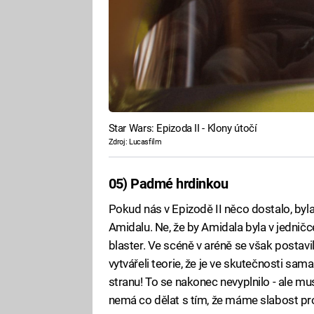
Star Wars: Epizoda II - Klony útočí
Zdroj: Lucasfilm
05) Padmé hrdinkou
Pokud nás v Epizodě II něco dostalo, byla 
Amidalu. Ne, že by Amidala byla v jedničc
blaster. Ve scéně v aréně se však postavi
vytvářeli teorie, že je ve skutečnosti sam
stranu! To se nakonec nevyplnilo - ale musí
nemá co dělat s tím, že máme slabost pro