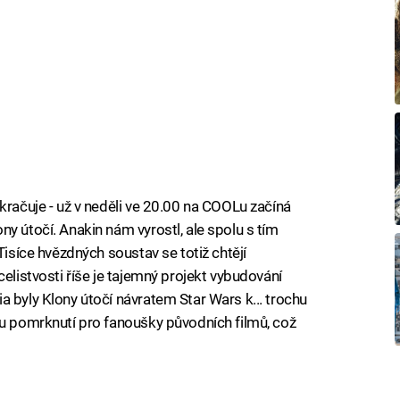
kračuje - už v neděli ve 20.00 na COOLu začíná
y útočí. Anakin nám vyrostl, ale spolu s tím
Tisíce hvězdných soustav se totiž chtějí
celistvosti říše je tajemný projekt vybudování
a byly Klony útočí návratem Star Wars k... trochu
du pomrknutí pro fanoušky původních filmů, což
iled to fetch