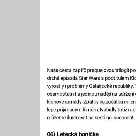
Naše cesta napříč prequelovou trilogií po
druhá epizoda Star Wars s podtitulem Klon
vyrostly i problémy Galaktické republiky. 
osamostatnit a jedinou nadějí na udržení 
klonové armády. Zpátky na začátku miléni
lépe přijímaným filmům. Nabídly totiž řa
můžeme ilustrovat na šesti nej scénách!
06) Letecká honička
Fa