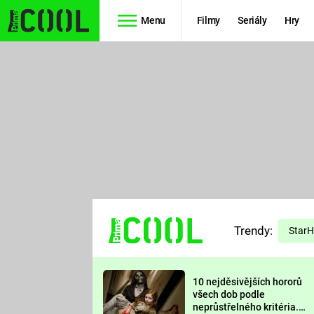
Menu
Filmy
Seriály
Hry
Seriály
Filmy
SIMPSONOVI
STAR WARS
HVĚZDNÁ
AVENGERS
BRÁNA
RYCHLE A
TEORIE
ZBĚSILE 10
Trendy:
VELKÉHO
Star
PREDÁTOR
TŘESKU
10 nejděsivějších hororů
FUTURAMA
všech dob podle
neprůstřelného kritéria.