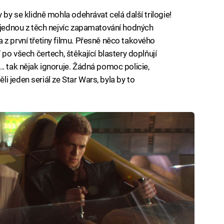
 by se klidně mohla odehrávat celá další trilogie!
, jednou z těch nejvíc zapamatování hodných
 z první třetiny filmu. Přesně něco takového
 po všech čertech, štěkající blastery doplňují
. tak nějak ignoruje. Žádná pomoc policie,
 jeden seriál ze Star Wars, byla by to