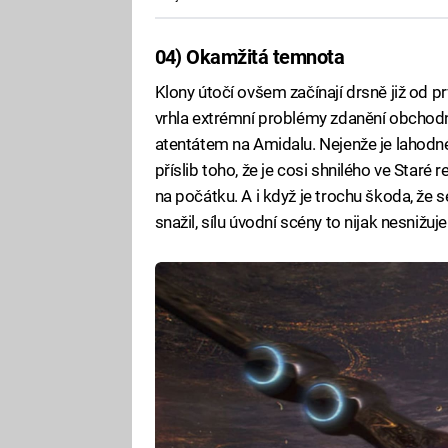
04) Okamžitá temnota
Klony útočí ovšem začínají drsně již od p
vrhla extrémní problémy zdanění obchodní
atentátem na Amidalu. Nejenže je lahodné
příslib toho, že je cosi shnilého ve Star
na počátku. A i když je trochu škoda, že s
snažil, sílu úvodní scény to nijak nesnižuje