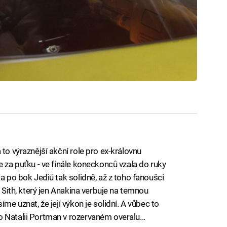
to výraznější akční role pro ex-královnu
e za puťku - ve finále koneckonců vzala do ruky
la po bok Jediů tak solidně, až z toho fanoušci
a Sith, který jen Anakina verbuje na temnou
me uznat, že její výkon je solidní. A vůbec to
 Natalii Portman v rozervaném overalu...