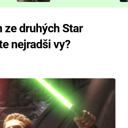
představit
n ze druhých Star
e nejradši vy?