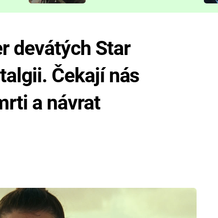
představit
er devátých Star
algii. Čekají nás
rti a návrat