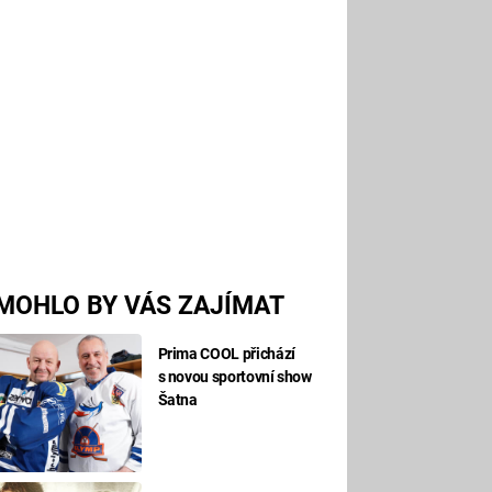
MOHLO BY VÁS ZAJÍMAT
Prima COOL přichází
s novou sportovní show
Šatna