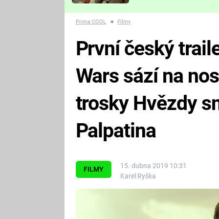
Které děsivé pecky vám
nejvíc zvednou tep?
Prima COOL
■
Filmy
První český trail
Wars sází na nost
trosky Hvězdy sm
Palpatina
15. dubna 2019 10:31
FILMY
Karel Ryška