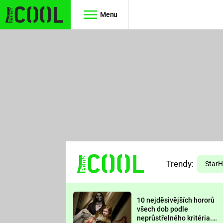
Menu
Seriály
Filmy
SIMPSONOVI
STAR WARS
HVĚZDNÁ
AVENGERS
BRÁNA
RYCHLE A
TEORIE
ZBĚSILE 10
Trendy:
VELKÉHO
Star
PREDÁTOR
TŘESKU
10 nejděsivějších hororů
FUTURAMA
všech dob podle
neprůstřelného kritéria.