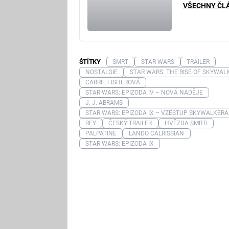
VŠECHNY ČL
ŠTÍTKY
SMRT
STAR WARS
TRAILER
NOSTALGIE
STAR WARS: THE RISE OF SKYWAL
CARRIE FISHEROVÁ
STAR WARS: EPIZODA IV – NOVÁ NADĚJE
J. J. ABRAMS
STAR WARS: EPIZODA IX – VZESTUP SKYWALKERA
REY
ČESKÝ TRAILER
HVĚZDA SMRTI
PALPATINE
LANDO CALRISSIAN
STAR WARS: EPIZODA IX