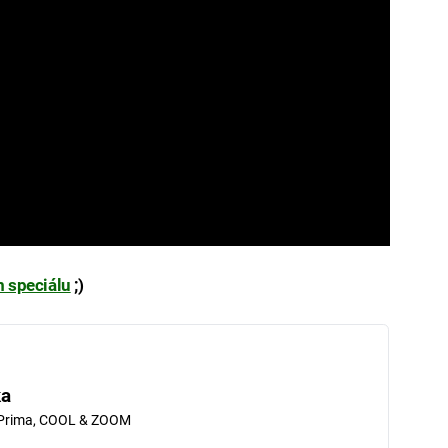
 speciálu
;)
ka
 Prima, COOL & ZOOM