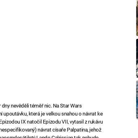
r dny nevěděli téměř nic. Na Star Wars
í upoutávku, která je velkou snahou o návrat ke
pizodou IX natočil Epizodu VII, vytasil z rukávu
nespecifikovaný) návrat císaře Palpatina, jehož
vaaosmdesátiletý Lando Calrissian tak nebude