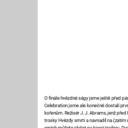
O finále hvězdné ságy jsme ještě před pá
Celebration jsme ale konečně dostali prvn
kořenům. Režisér J. J. Abrams, jenž před E
trosky Hvězdy smrti a navnadil na (zatím 
smích můžete slyšet na konci traileru. D