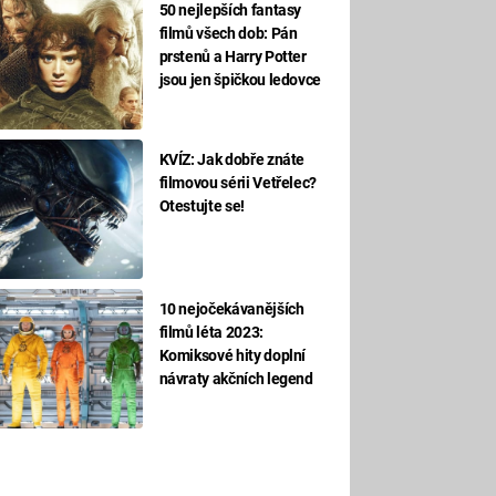
50 nejlepších fantasy
filmů všech dob: Pán
prstenů a Harry Potter
jsou jen špičkou ledovce
KVÍZ: Jak dobře znáte
filmovou sérii Vetřelec?
Otestujte se!
10 nejočekávanějších
filmů léta 2023:
Komiksové hity doplní
návraty akčních legend