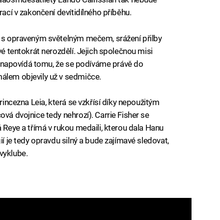
rací v zakončení devítidílného příběhu.
e s opraveným světelným mečem, srážení přilby
vé tentokrát nerozdělí. Jejich společnou misi
ale napovídá tomu, že se podíváme právě do
málem objevily už v sedmičce.
princezna Leia, která se vzkřísí díky nepoužitým
ová dvojnice tedy nehrozí). Carrie Fisher se
á Reye a třímá v rukou medaili, kterou dala Hanu
ií je tedy opravdu silný a bude zajímavé sledovat,
vyklube.