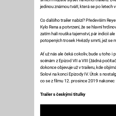
jedinou známou tváří, která se po letech v
Co dalšího trailer nabízí? Především Rey
Kylo Rena a potvrzení, že se hlavní hrdino
zatím halí rouška tajemství, pár indicií 
potopených trosek Hvězdy smrti, jež se 
Ať už nás ale čeká cokoliv, bude u toho i 
scénám z Epizod VII a VIII (žádná počítač
dokonce objevuje už v traileru, kde objím
Solovi na konci Epizody IV. Útok s nostalg
co se z filmu 12. prosince 2019 nakonec 
Trailer s českými titulky