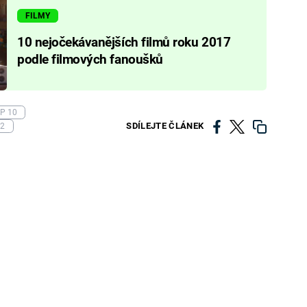
FILMY
10 nejočekávanějších filmů roku 2017
podle filmových fanoušků
P 10
SDÍLEJTE ČLÁNEK
 2