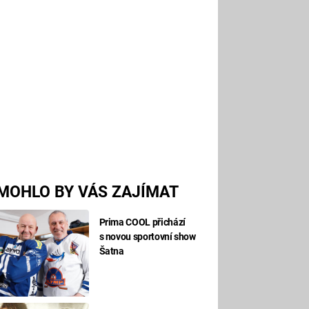
MOHLO BY VÁS ZAJÍMAT
Prima COOL přichází
s novou sportovní show
Šatna