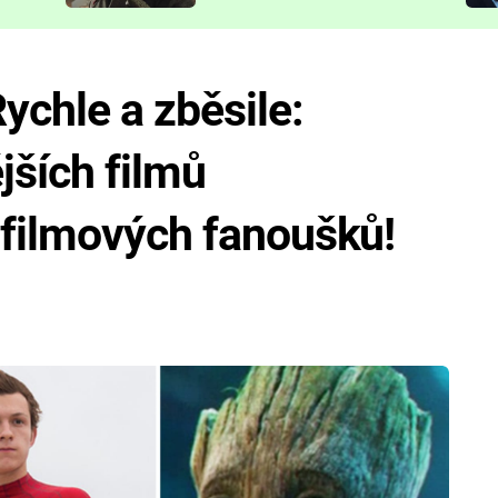
představit
ychle a zběsile:
jších filmů
 filmových fanoušků!