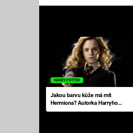
HARRY POTTER
Jakou barvu kůže má mít
Hermiona? Autorka Harryho
Pottera přišla s ráznou
odpovědí