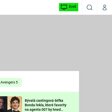
ŽIVĚ
Vyhledávání
Můj p
Prima+
É
CNN Prima NEWS
E
Prima FRESH
ŠÍ
Prima LIVING
E
Prima Ženy
Avengers 5
Prima LAJK
Bývalá castingová šéfka
OOL
Bonda řekla, které favority
Sledujte nás
na agenta 007 by hned