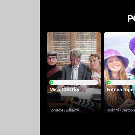
P
PŘEHRÁT
PŘEHRÁT
Mezi COOLky
Fotr na tripu
Komedie / Zábavný
Rodinný / Cestopi