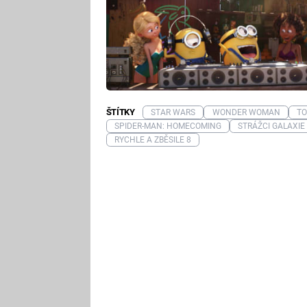
ŠTÍTKY
STAR WARS
WONDER WOMAN
TO
SPIDER-MAN: HOMECOMING
STRÁŽCI GALAXIE
RYCHLE A ZBĚSILE 8