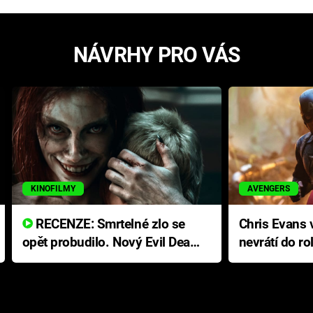
NÁVRHY PRO VÁS
KINOFILMY
AVENGERS
RECENZE: Smrtelné zlo se
Chris Evans v
opět probudilo. Nový Evil Dead
nevrátí do ro
přichází s neodolatelnou
Ameriky
hororovou nabídkou