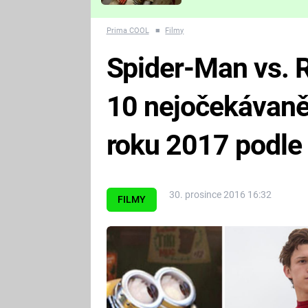
Které děsivé pecky vám
nejvíc zvednou tep?
Prima COOL
■
Filmy
Spider-Man vs. R
10 nejočekávaně
roku 2017 podle
30. prosince 2016 16:32
FILMY