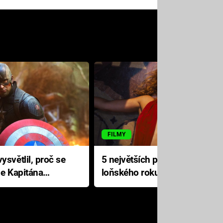
FILMY
ysvětlil, proč se
5 největších propadáků
le Kapitána
loňského roku: Disney na
jediné katastrofě prodělal 200
milionů dolarů