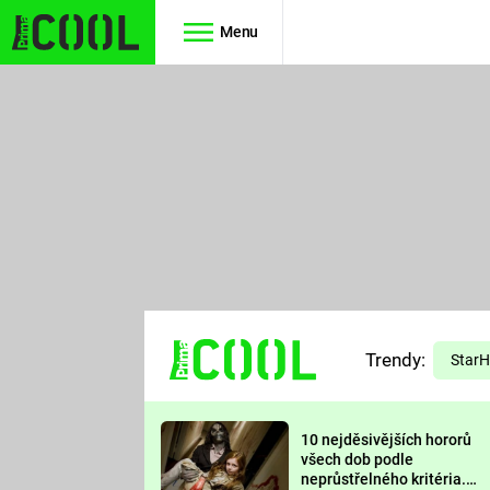
Menu
Seriály
Filmy
SIMPSONOVI
STAR WARS
HVĚZDNÁ
AVENGERS
BRÁNA
RYCHLE A
TEORIE
ZBĚSILE 10
Trendy:
VELKÉHO
Star
PREDÁTOR
TŘESKU
10 nejděsivějších hororů
FUTURAMA
všech dob podle
neprůstřelného kritéria.