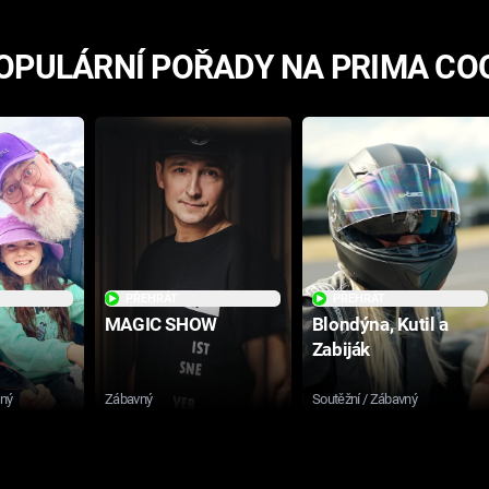
OPULÁRNÍ POŘADY NA PRIMA CO
PŘEHRÁT
PŘEHRÁT
MAGIC SHOW
Blondýna, Kutil a
Zabiják
sný
Zábavný
Soutěžní / Zábavný