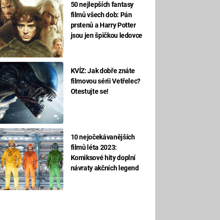
50 nejlepších fantasy
filmů všech dob: Pán
prstenů a Harry Potter
jsou jen špičkou ledovce
KVÍZ: Jak dobře znáte
filmovou sérii Vetřelec?
Otestujte se!
10 nejočekávanějších
filmů léta 2023:
Komiksové hity doplní
návraty akčních legend