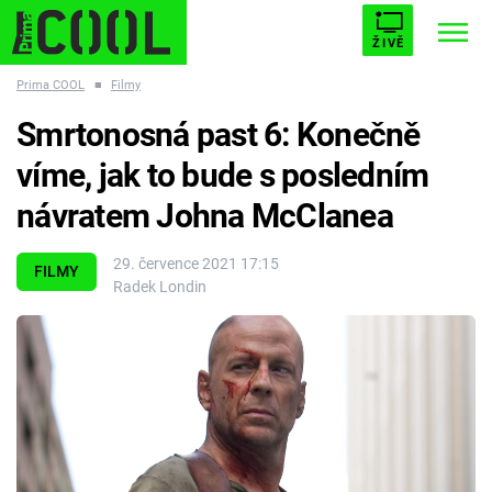
ŽIVĚ
Prima COOL
■
Filmy
STARHOUSE
BUFFY, PŘEMOŽITELKA UPÍRŮ
Trendy:
Smrtonosná past 6: Konečně
ESCAPE
PLNEJ KOTEL
AVENGERS 5
víme, jak to bude s posledním
návratem Johna McClanea
29. července 2021 17:15
FILMY
Radek Londin
Témata
Filmy
Seriály
Hry