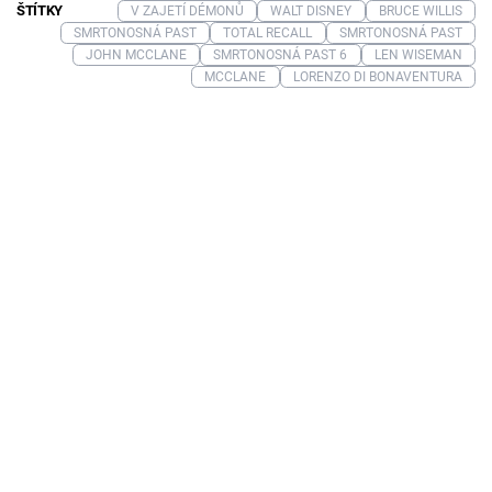
ŠTÍTKY
V ZAJETÍ DÉMONŮ
WALT DISNEY
BRUCE WILLIS
SMRTONOSNÁ PAST
TOTAL RECALL
SMRTONOSNÁ PAST
JOHN MCCLANE
SMRTONOSNÁ PAST 6
LEN WISEMAN
MCCLANE
LORENZO DI BONAVENTURA