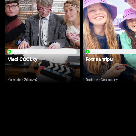
PŘEHRÁT
PŘEHRÁT
Mezi COOLky
Fotr na tripu
Komedie / Zábavný
Rodinný / Cestopisný