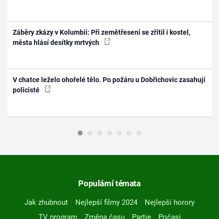
Záběry zkázy v Kolumbii: Při zemětřesení se zřítil i kostel,
města hlásí desítky mrtvých
V chatce leželo ohořelé tělo. Po požáru u Dobřichovic zasahují
policisté
Populární témata
Jak zhubnout
Nejlepší filmy 2024
Nejlepší horory
TV program
Změna času
Partie
Počasí