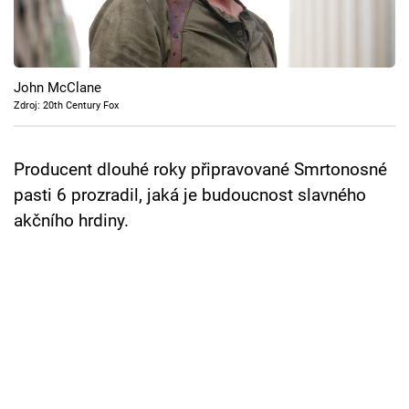
Cool Esport
Pořady
John McClane
TV Program
Zdroj: 20th Century Fox
Sledujte prima+
Producent dlouhé roky připravované Smrtonosné
pasti 6 prozradil, jaká je budoucnost slavného
Přihlášení
akčního hrdiny.
Sledujte nás