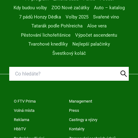
Kdy budou volby
ZOO Nové začátky
Auto – katalog
7 pádů Honzy Dědka
Volby 2025
Svařené víno
Tatarák podle Pohlreicha
Aloe vera
Pěstování lichořeřišnice
Výpočet ascendentu
Tvarohové knedlíky
Nejlepší palačinky
Švestkový koláč
O FTV Prima
Management
Volná místa
Press
Reklama
Castingy a výzvy
HbbTV
Kontakty