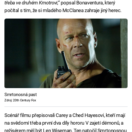
třeba ve druhém Kmotrovi,“
popsal Bonaventura, který
počítal s tím, že si mladého McClanea zahraje jiný herec.
Smrtonosná past
Zdroj: 20th Century Fox
Scénář filmu přepisovali Carey a Ched Hayesovi, kteří mají
na svědomí třeba první dva díly hororu V zajetí démonů, a
režisérem měl být Len Wiseman. Ten natočil Smrtonosnou