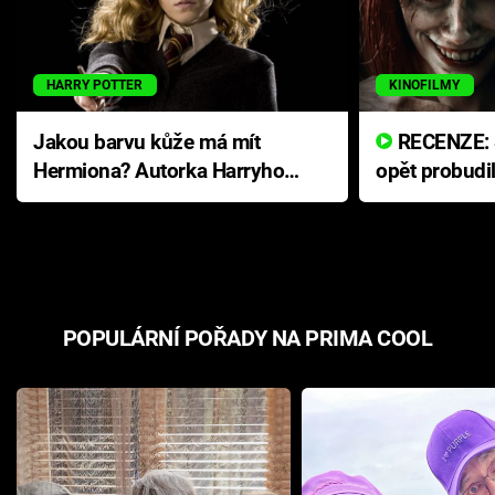
HARRY POTTER
KINOFILMY
Jakou barvu kůže má mít
RECENZE: Smrtelné zlo se
Hermiona? Autorka Harryho
opět probudi
Pottera přišla s ráznou
přichází s n
odpovědí
hororovou n
POPULÁRNÍ POŘADY NA PRIMA COOL