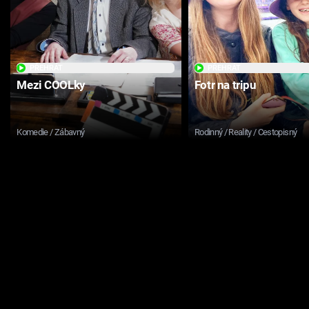
PŘEHRÁT
PŘEHRÁT
Mezi COOLky
Fotr na tripu
Komedie / Zábavný
Rodinný / Reality / Cestopisný