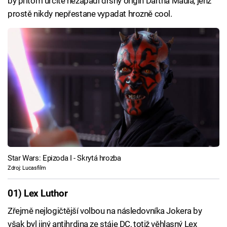
by přitom určitě nezapadl drsný origin Dartha Maula, jenž
prostě nikdy nepřestane vypadat hrozně cool.
Star Wars: Epizoda I - Skrytá hrozba
Zdroj: Lucasfilm
01) Lex Luthor
Zřejmě nejlogičtější volbou na následovníka Jokera by
však byl jiný antihrdina ze stáje DC, totiž věhlasný Lex