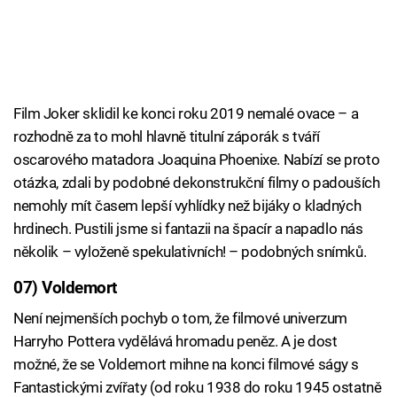
Film Joker sklidil ke konci roku 2019 nemalé ovace – a
rozhodně za to mohl hlavně titulní záporák s tváří
oscarového matadora Joaquina Phoenixe. Nabízí se proto
otázka, zdali by podobné dekonstrukční filmy o padouších
nemohly mít časem lepší vyhlídky než bijáky o kladných
hrdinech. Pustili jsme si fantazii na špacír a napadlo nás
několik – vyloženě spekulativních! – podobných snímků.
07) Voldemort
Není nejmenších pochyb o tom, že filmové univerzum
Harryho Pottera vydělává hromadu peněz. A je dost
možné, že se Voldemort mihne na konci filmové ságy s
Fantastickými zvířaty (od roku 1938 do roku 1945 ostatně