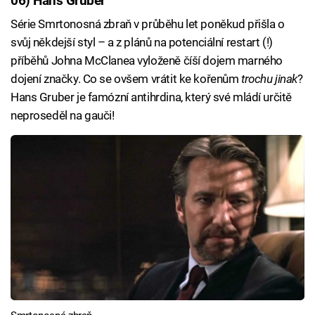
06) Hans Gruber
Série Smrtonosná zbraň v průběhu let poněkud přišla o
svůj někdejší styl – a z plánů na potenciální restart (!)
příběhů Johna McClanea vyloženě číší dojem marného
dojení značky. Co se ovšem vrátit ke kořenům
trochu jinak
?
Hans Gruber je famózní antihrdina, který své mládí určitě
neproseděl na gauči!