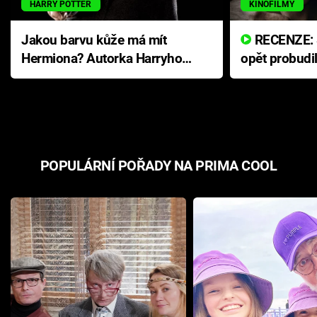
HARRY POTTER
KINOFILMY
Jakou barvu kůže má mít
RECENZE: Smrtelné zlo se
Hermiona? Autorka Harryho
opět probudi
Pottera přišla s ráznou
přichází s n
odpovědí
hororovou n
POPULÁRNÍ POŘADY NA PRIMA COOL