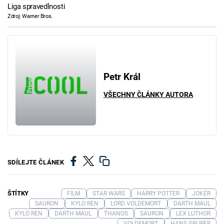
Liga spravedlnosti
Zdroj: Warner Bros.
Petr Král
VŠECHNY ČLÁNKY AUTORA
SDÍLEJTE ČLÁNEK
ŠTÍTKY
FILM
STAR WARS
HARRY POTTER
JOKER
SAURON
KYLO REN
LORD VOLDEMORT
DARTH MAUL
KYLO REN
DARTH MAUL
THANOS
SAURON
LEX LUTHOR
VOLDEMORT
HANS GRUBER