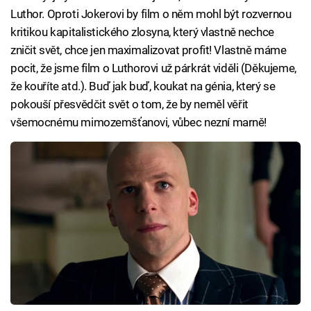
Luthor. Oproti Jokerovi by film o něm mohl být rozvernou
kritikou kapitalistického zlosyna, který vlastně nechce
zničit svět, chce jen maximalizovat profit! Vlastně máme
pocit, že jsme film o Luthorovi už párkrát viděli (Děkujeme,
že kouříte atd.). Buď jak buď, koukat na génia, který se
pokouší přesvědčit svět o tom, že by neměl věřit
všemocnému mimozemšťanovi, vůbec nezní marně!