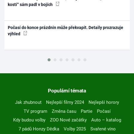
kostí“ sám padl v bojích
Počasí do konce prázdnin může překvapit. Detaily prozrazuje
výhled
Populární témata
Jak zhubnout
Nejlepší filmy 2024
Nejlepší horory
TV program
Změna času
Partie
Počasí
Kdy budou volby
ZOO Nové začátky
Auto – katalog
7 pádů Honzy Dědka
Volby 2025
Svařené víno