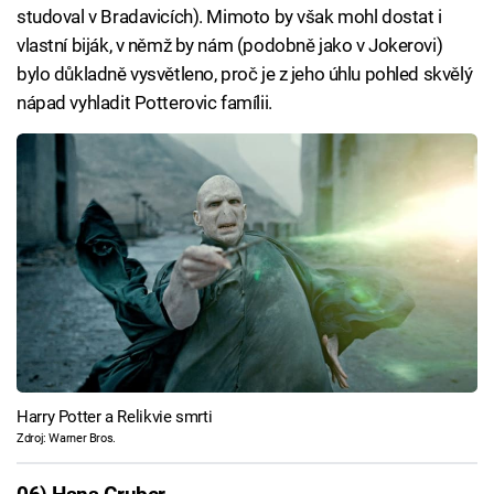
studoval v Bradavicích). Mimoto by však mohl dostat i
vlastní biják, v němž by nám (podobně jako v Jokerovi)
bylo důkladně vysvětleno, proč je z jeho úhlu pohled skvělý
nápad vyhladit Potterovic famílii.
Harry Potter a Relikvie smrti
Zdroj: Warner Bros.