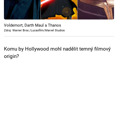
Cool Esport
Pořady
Voldemort, Darth Maul a Thanos
TV Program
Zdroj: Warner Bros./Lucasfilm/Marvel Studios
Sledujte prima+
Komu by Hollywood mohl nadělit temný filmový
origin?
Přihlášení
Sledujte nás