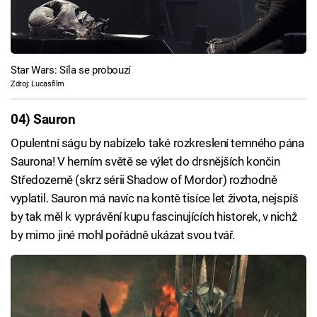
Star Wars: Síla se probouzí
Zdroj: Lucasfilm
04) Sauron
Opulentní ságu by nabízelo také rozkreslení temného pána
Saurona! V herním světě se výlet do drsnějších končin
Středozemě (skrz sérii Shadow of Mordor) rozhodně
vyplatil. Sauron má navíc na kontě tisíce let života, nejspíš
by tak měl k vyprávění kupu fascinujících historek, v nichž
by mimo jiné mohl pořádně ukázat svou tvář.