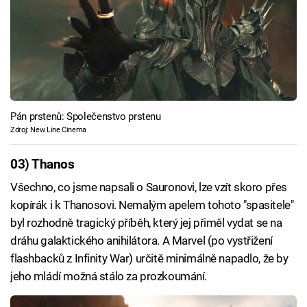
Pán prstenů: Společenstvo prstenu
Zdroj: New Line Cinema
03) Thanos
Všechno, co jsme napsali o Sauronovi, lze vzít skoro přes
kopírák i k Thanosovi. Nemalým apelem tohoto "spasitele"
byl rozhodně tragický příběh, který jej přiměl vydat se na
dráhu galaktického anihilátora. A Marvel (po vystřižení
flashbacků z Infinity War) určitě minimálně napadlo, že by
jeho mládí možná stálo za prozkoumání.