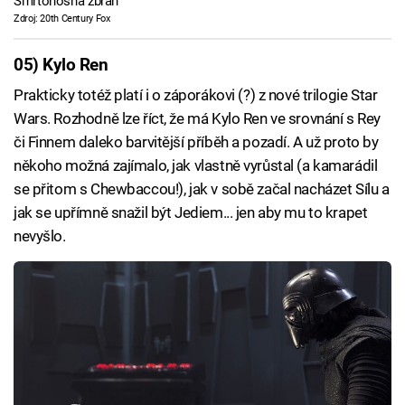
Smrtonosná zbraň
Zdroj: 20th Century Fox
05) Kylo Ren
Prakticky totéž platí i o záporákovi (?) z nové trilogie Star
Wars. Rozhodně lze říct, že má Kylo Ren ve srovnání s Rey
či Finnem daleko barvitější příběh a pozadí. A už proto by
někoho možná zajímalo, jak vlastně vyrůstal (a kamarádil
se přitom s Chewbaccou!), jak v sobě začal nacházet Sílu a
jak se upřímně snažil být Jediem... jen aby mu to krapet
nevyšlo.