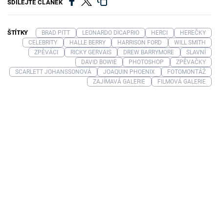
SDÍLEJTE ČLÁNEK
ŠTÍTKY
BRAD PITT
LEONARDO DICAPRIO
HERCI
HEREČKY
CELEBRITY
HALLE BERRY
HARRISON FORD
WILL SMITH
ZPĚVÁCI
RICKY GERVAIS
DREW BARRYMORE
SLAVNÍ
DAVID BOWIE
PHOTOSHOP
ZPĚVAČKY
SCARLETT JOHANSSONOVÁ
JOAQUIN PHOENIX
FOTOMONTÁŽ
ZAJÍMAVÁ GALERIE
FILMOVÁ GALERIE