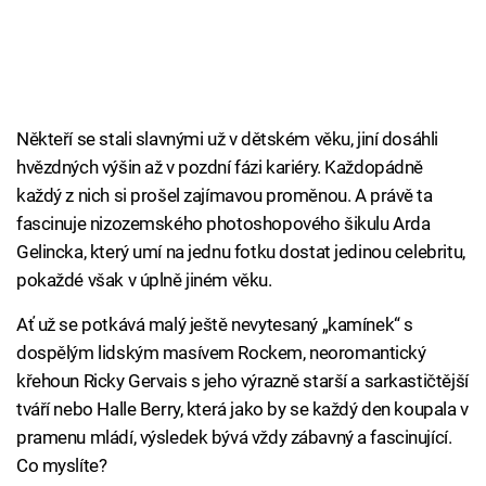
Někteří se stali slavnými už v dětském věku, jiní dosáhli
hvězdných výšin až v pozdní fázi kariéry. Každopádně
každý z nich si prošel zajímavou proměnou. A právě ta
fascinuje nizozemského photoshopového šikulu Arda
Gelincka, který umí na jednu fotku dostat jedinou celebritu,
pokaždé však v úplně jiném věku.
Ať už se potkává malý ještě nevytesaný „kamínek“ s
dospělým lidským masívem Rockem, neoromantický
křehoun Ricky Gervais s jeho výrazně starší a sarkastičtější
tváří nebo Halle Berry, která jako by se každý den koupala v
pramenu mládí, výsledek bývá vždy zábavný a fascinující.
Co myslíte?