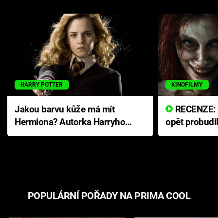
HARRY POTTER
KINOFILMY
Jakou barvu kůže má mít
RECENZE: Smrtelné zlo se
Hermiona? Autorka Harryho
opět probudi
Pottera přišla s ráznou
přichází s n
odpovědí
hororovou n
POPULÁRNÍ POŘADY NA PRIMA COOL