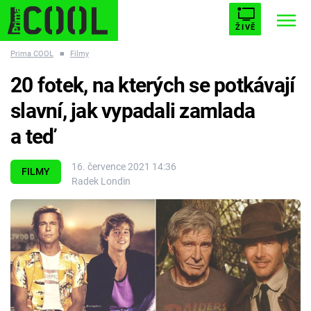
ŽIVĚ
Prima COOL
■
Filmy
STARHOUSE
BUFFY, PŘEMOŽITELKA UPÍRŮ
Trendy:
20 fotek, na kterých se potkávají
ESCAPE
PLNEJ KOTEL
AVENGERS 5
slavní, jak vypadali zamlada
a teď
16. července 2021 14:36
FILMY
Radek Londin
Témata
Filmy
Seriály
Hry