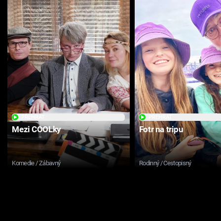
PŘEHRÁT
PŘEHRÁT
Mezi COOLky
Fotr na tripu
Komedie / Zábavný
Rodinný / Cestopisný