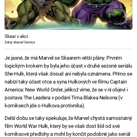
Skaar v akci
Zdroj: Marvel Comics
Je jasné, že má Marvel se Skaarem větší plány. Prvním
logickým krokem by byla jeho účast v druhé sezoně seriálu
She-Hulk, která však dosud ani nebyla oznámena. Přímo se
nabízí taky účast otce a syna Hulkových ve filmu Captain
America: New World Order, jelikož víme, že se v ní objeví i
postava The Leadera v podání Tima Blakea Nelsona (v
komiksech jde o Hulkova protivníka).
Delší dobu se taky spekuluje, že Marvel chystá samostatný
film World War Hulk, který by se však dost lišil od své
komiksové předlohy a mohl by končit podobně jako seriál