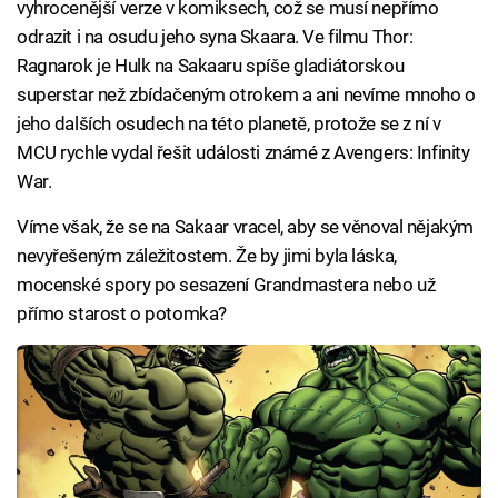
vyhrocenější verze v komiksech, což se musí nepřímo
odrazit i na osudu jeho syna Skaara. Ve filmu Thor:
Ragnarok je Hulk na Sakaaru spíše gladiátorskou
superstar než zbídačeným otrokem a ani nevíme mnoho o
jeho dalších osudech na této planetě, protože se z ní v
MCU rychle vydal řešit události známé z Avengers: Infinity
War.
Víme však, že se na Sakaar vracel, aby se věnoval nějakým
nevyřešeným záležitostem. Že by jimi byla láska,
mocenské spory po sesazení Grandmastera nebo už
přímo starost o potomka?