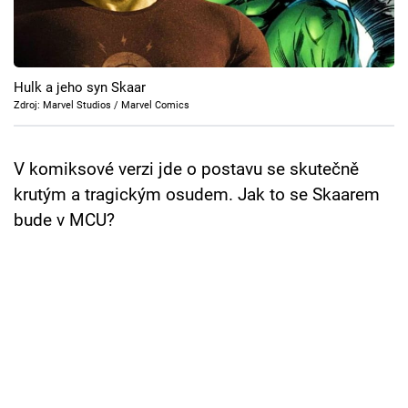
Cool Esport
Pořady
Hulk a jeho syn Skaar
TV Program
Zdroj: Marvel Studios / Marvel Comics
Sledujte prima+
V komiksové verzi jde o postavu se skutečně
krutým a tragickým osudem. Jak to se Skaarem
Přihlášení
bude v MCU?
Sledujte nás