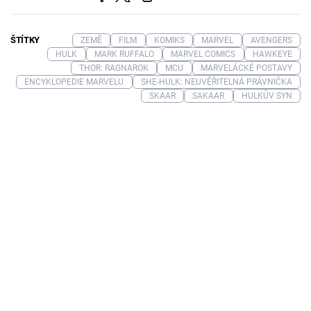
ŠTÍTKY
ZEMĚ
FILM
KOMIKS
MARVEL
AVENGERS
HULK
MARK RUFFALO
MARVEL COMICS
HAWKEYE
THOR: RAGNAROK
MCU
MARVELÁCKÉ POSTAVY
ENCYKLOPEDIE MARVELU
SHE-HULK: NEUVĚŘITELNÁ PRÁVNIČKA
SKAAR
SAKAAR
HULKŮV SYN