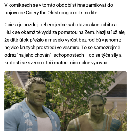
V komiksech se v tomto období stihne zamilovat do
bojovnice Caiery the Oldstrong a mít s ní dítě.
Caiera je později během jedné sabotážní akce zabita a
Hulk se okamžitě vydá za pomstou na Zem. Nezjistí už ale,
že dítě útok přežilo a muselo vyrůst bez rodičů v jenom z
nejvíce krutých prostředí ve vesmíru. To se samozřejmě
odrazí na jeho chování i schopnostech – co se týče síly a
krutosti se svému otci i matce minimálně vyrovná.