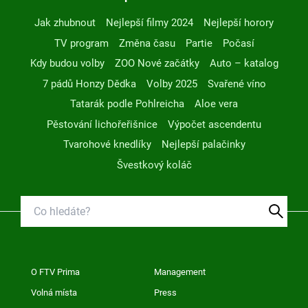
Jak zhubnout
Nejlepší filmy 2024
Nejlepší horory
TV program
Změna času
Partie
Počasí
Kdy budou volby
ZOO Nové začátky
Auto – katalog
7 pádů Honzy Dědka
Volby 2025
Svařené víno
Tatarák podle Pohlreicha
Aloe vera
Pěstování lichořeřišnice
Výpočet ascendentu
Tvarohové knedlíky
Nejlepší palačinky
Švestkový koláč
O FTV Prima
Management
Volná místa
Press