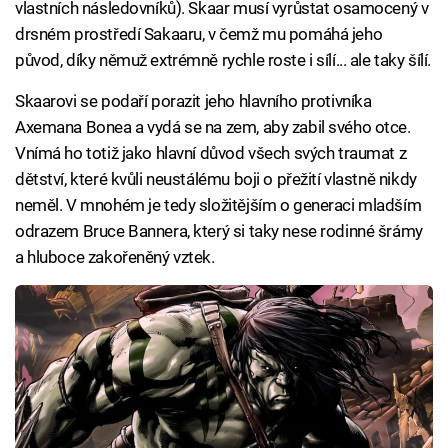
vlastních následovníků). Skaar musí vyrůstat osamocený v
drsném prostředí Sakaaru, v čemž mu pomáhá jeho
původ, díky němuž extrémně rychle roste i sílí... ale taky šílí.
Skaarovi se podaří porazit jeho hlavního protivníka
Axemana Bonea a vydá se na zem, aby zabil svého otce.
Vnímá ho totiž jako hlavní důvod všech svých traumat z
dětství, které kvůli neustálému boji o přežití vlastně nikdy
neměl. V mnohém je tedy složitějším o generaci mladším
odrazem Bruce Bannera, který si taky nese rodinné šrámy
a hluboce zakořeněný vztek.