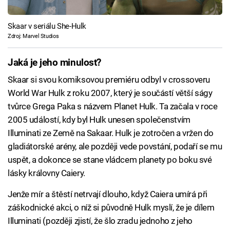
Skaar v seriálu She-Hulk
Zdroj: Marvel Studios
Jaká je jeho minulost?
Skaar si svou komiksovou premiéru odbyl v crossoveru
World War Hulk z roku 2007, který je součástí větší ságy
tvůrce Grega Paka s názvem Planet Hulk. Ta začala v roce
2005 událostí, kdy byl Hulk unesen společenstvím
Illuminati ze Země na Sakaar. Hulk je zotročen a vržen do
gladiátorské arény, ale později vede povstání, podaří se mu
uspět, a dokonce se stane vládcem planety po boku své
lásky královny Caiery.
Jenže mír a štěstí netrvají dlouho, když Caiera umírá při
záškodnické akci, o níž si původně Hulk myslí, že je dílem
Illuminati (později zjistí, že šlo zradu jednoho z jeho