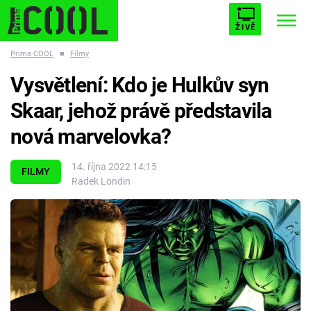
ŽIVĚ
Prima COOL
■
Filmy
STARHOUSE
BUFFY, PŘEMOŽITELKA UPÍRŮ
Trendy:
Vysvětlení: Kdo je Hulkův syn
ESCAPE
PLNEJ KOTEL
AVENGERS 5
Skaar, jehož právě představila
nová marvelovka?
14. října 2022 14:15
FILMY
Radek Londin
Témata
Filmy
Seriály
Hry