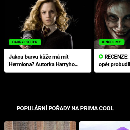
HARRY POTTER
KINOFILMY
Jakou barvu kůže má mít
RECENZE: Smrtelné zlo se
Hermiona? Autorka Harryho
opět probudi
Pottera přišla s ráznou
přichází s n
odpovědí
hororovou n
POPULÁRNÍ POŘADY NA PRIMA COOL