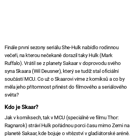
Finále první sezony seriálu She-Hulk nabídlo rodinnou
večeři, na kterou nečekaně dorazil taky Hulk (Mark
Ruffalo). Vrátil se z planety Sakaar v doprovodu svého
syna Skaara (Wil Deusner), který se tudíž stal oficiální
součástí MCU. Co už o Skaarovi víme z komiksů a co by
měla jeho přítomnost přinést do filmového a seriálového
světa?
Kdo je Skaar?
Jak v komiksech, tak v MCU (speciálně ve filmu Thor:
Ragnarok) stráví Hulk pořádnou porci času mimo Zemi na
planetě Sakaar, kde bojuje o vítězství v gladiátorské aréně.