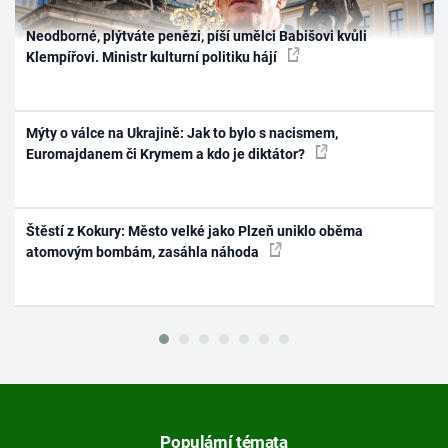
Neodborné, plýtváte penězi, píší umělci Babišovi kvůli
Klempířovi. Ministr kulturní politiku hájí
Mýty o válce na Ukrajině: Jak to bylo s nacismem,
Euromajdanem či Krymem a kdo je diktátor?
Štěstí z Kokury: Město velké jako Plzeň uniklo oběma
atomovým bombám, zasáhla náhoda
Populární témata