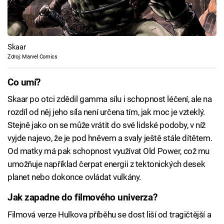
Skaar
Zdroj: Marvel Comics
Co umí?
Skaar po otci zdědil gamma sílu i schopnost léčení, ale na
rozdíl od něj jeho síla není určena tím, jak moc je vzteklý.
Stejně jako on se může vrátit do své lidské podoby, v níž
vyjde najevo, že je pod hněvem a svaly ještě stále dítětem.
Od matky má pak schopnost využívat Old Power, což mu
umožňuje například čerpat energii z tektonických desek
planet nebo dokonce ovládat vulkány.
Jak zapadne do filmového univerza?
Filmová verze Hulkova příběhu se dost liší od tragičtější a