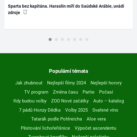
Sparta bez kapitána. Haraslín míří do Saúdské Arábie, uvádí
zdroje
Populární témata
Jak zhubnout
Nejlepší filmy 2024
Nejlepší horory
TV program
Změna času
Partie
Počasí
Kdy budou volby
ZOO Nové začátky
Auto – katalog
7 pádů Honzy Dědka
Volby 2025
Svařené víno
Tatarák podle Pohlreicha
Aloe vera
Pěstování lichořeřišnice
Výpočet ascendentu