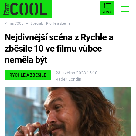
ŽIVĚ
Prima COOL
■
Speciály
Rychle a zběsile
STARHOUSE
BUFFY, PŘEMOŽITELKA UPÍRŮ
Trendy:
Nejdivnější scéna z Rychle a
ESCAPE
PLNEJ KOTEL
AVENGERS 5
zběsile 10 ve filmu vůbec
neměla být
23. května 2023 15:10
RYCHLE A ZBĚSILE
Radek Londin
Témata
Filmy
Seriály
Hry