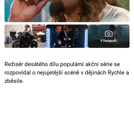
Cool Esport
Pořady
TV Program
9 fotografií
Sledujte prima+
Režisér desátého dílu populární akční série se
Přihlášení
rozpovídal o nejujetější scéně v dějinách Rychle a
zběsile.
Sledujte nás