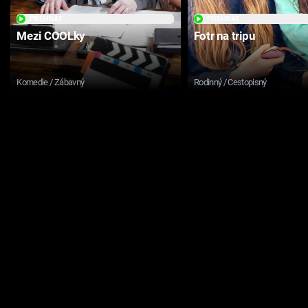
PŘEHRÁT
PŘEHRÁT
Mezi COOLky
Fotr na tripu
Komedie / Zábavný
Rodinný / Cestopisný