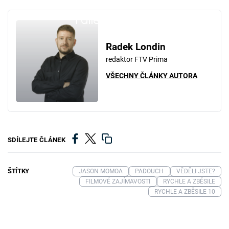
Failed to fetch
Radek Londin
redaktor FTV Prima
VŠECHNY ČLÁNKY AUTORA
SDÍLEJTE ČLÁNEK
ŠTÍTKY
JASON MOMOA
PADOUCH
VĚDĚLI JSTE?
FILMOVÉ ZAJÍMAVOSTI
RYCHLE A ZBĚSILE
RYCHLE A ZBĚSILE 10