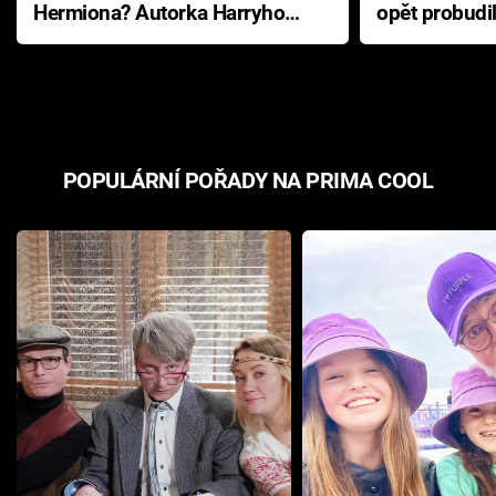
Hermiona? Autorka Harryho
opět probudi
Pottera přišla s ráznou
přichází s n
odpovědí
hororovou n
POPULÁRNÍ POŘADY NA PRIMA COOL