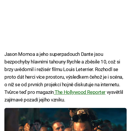
Jason Momoa a jeho superpadouch Dante jsou
bezpochyby hlavními tahouny Rychle a zběsile 10, což si
brzy uvědomil i režisér filmu Louis Leterrier. Rozhodl se
proto dát herci více prostoru, výsledkem čehož je i scéna,
o níž se od prvních projekcí hojně diskutuje na internetu.
Tvůrce teď pro magazín
The Hollywood Reporter
vysvětlil
zajímavé pozadí jejího vzniku.