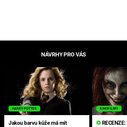
NÁVRHY PRO VÁS
HARRY POTTER
KINOFILMY
Jakou barvu kůže má mít
RECENZE: Smrtelné zlo se