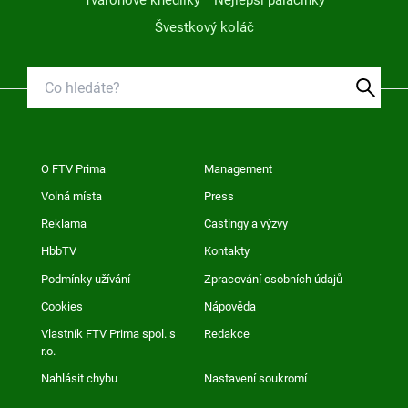
Tvarohové knedlíky
Nejlepší palačinky
Švestkový koláč
O FTV Prima
Management
Volná místa
Press
Reklama
Castingy a výzvy
HbbTV
Kontakty
Podmínky užívání
Zpracování osobních údajů
Cookies
Nápověda
Vlastník FTV Prima spol. s
Redakce
r.o.
Nahlásit chybu
Nastavení soukromí