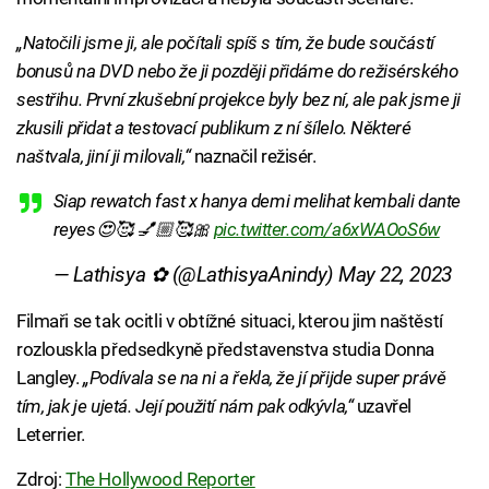
„Natočili jsme ji, ale počítali spíš s tím, že bude součástí
bonusů na DVD nebo že ji později přidáme do režisérského
sestřihu. První zkušební projekce byly bez ní, ale pak jsme ji
zkusili přidat a testovací publikum z ní šílelo. Některé
naštvala, jiní ji milovali,“
naznačil režisér.
Siap rewatch fast x hanya demi melihat kembali dante
reyes😍🥰 💅🏼🥰🎀
pic.twitter.com/a6xWAOoS6w
— Lathisya ✿ (@LathisyaAnindy)
May 22, 2023
Filmaři se tak ocitli v obtížné situaci, kterou jim naštěstí
rozlouskla předsedkyně představenstva studia Donna
Langley.
„Podívala se na ni a řekla, že jí přijde super právě
tím, jak je ujetá. Její použití nám pak odkývla,“
uzavřel
Leterrier.
Zdroj:
The Hollywood Reporter