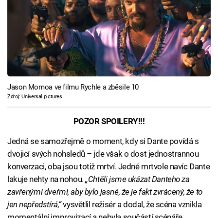
Jason Momoa ve filmu Rychle a zběsile 10
Zdroj: Universal pictures
POZOR SPOILERY!!!
Jedná se samozřejmě o moment, kdy si Dante povídá s
dvojicí svých nohsledů – jde však o dost jednostrannou
konverzaci, oba jsou totiž mrtví. Jedné mrtvole navíc Dante
lakuje nehty na nohou.
„Chtěli jsme ukázat Danteho za
zavřenými dveřmi, aby bylo jasné, že je fakt zvrácený, že to
jen nepředstírá,“
vysvětlil režisér a dodal, že scéna vznikla
momentální improvizací a nebyla součástí scénáře.