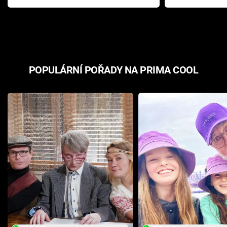
Pottera přišla s ráznou
přichází s n
odpovědí
hororovou n
POPULÁRNÍ POŘADY NA PRIMA COOL