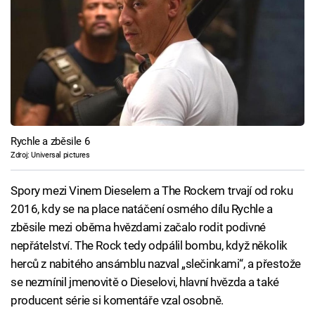
Rychle a zběsile 6
Zdroj: Universal pictures
Spory mezi Vinem Dieselem a The Rockem trvají od roku
2016, kdy se na place natáčení osmého dílu Rychle a
zběsile mezi oběma hvězdami začalo rodit podivné
nepřátelství. The Rock tedy odpálil bombu, když několik
herců z nabitého ansámblu nazval „slečinkami“, a přestože
se nezmínil jmenovitě o Dieselovi, hlavní hvězda a také
producent série si komentáře vzal osobně.