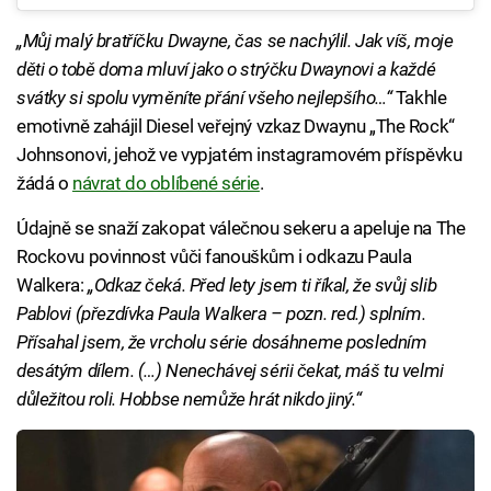
„Můj malý bratříčku Dwayne, čas se nachýlil. Jak víš, moje
děti o tobě doma mluví jako o strýčku Dwaynovi a každé
svátky si spolu vyměníte přání všeho nejlepšího…“
Takhle
emotivně zahájil Diesel veřejný vzkaz Dwaynu „The Rock“
Johnsonovi, jehož ve vypjatém instagramovém příspěvku
žádá o
návrat do oblíbené série
.
Údajně se snaží zakopat válečnou sekeru a apeluje na The
Rockovu povinnost vůči fanouškům i odkazu Paula
Walkera:
„Odkaz čeká. Před lety jsem ti říkal, že svůj slib
Pablovi (přezdívka Paula Walkera – pozn. red.) splním.
Přísahal jsem, že vrcholu série dosáhneme posledním
desátým dílem. (…) Nenechávej sérii čekat, máš tu velmi
důležitou roli. Hobbse nemůže hrát nikdo jiný.“