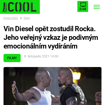
ŽIVĚ
Prima COOL
■
Filmy
STARHOUSE
BUFFY, PŘEMOŽITELKA UPÍRŮ
Trendy:
Vin Diesel opět zostudil Rocka.
ESCAPE
PLNEJ KOTEL
AVENGERS 5
Jeho veřejný vzkaz je podivným
emocionálním vydíráním
8. listopadu 2021 14:00
FILMY
Témata
Filmy
Seriály
Hry