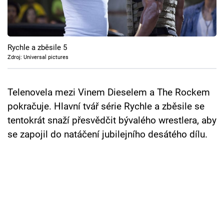
Cool Esport
Pořady
Rychle a zběsile 5
TV Program
Zdroj: Universal pictures
Sledujte prima+
Telenovela mezi Vinem Dieselem a The Rockem
pokračuje. Hlavní tvář série Rychle a zběsile se
Přihlášení
tentokrát snaží přesvědčit bývalého wrestlera, aby
se zapojil do natáčení jubilejního desátého dílu.
Sledujte nás