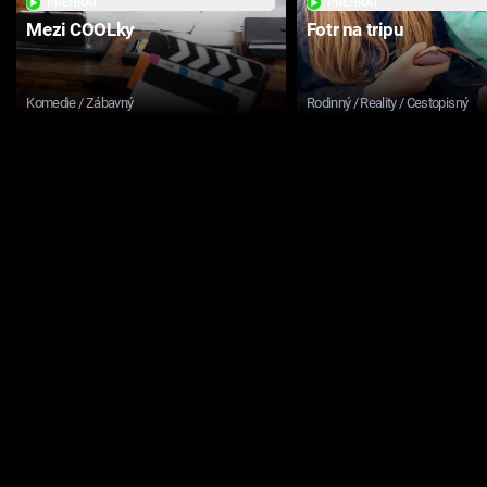
PŘEHRÁT
PŘEHRÁT
Mezi COOLky
Fotr na tripu
Komedie / Zábavný
Rodinný / Reality / Cestopisný