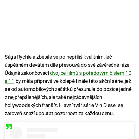
Sága Rychle a zběsile se po nepříliš kvalitním, leč
úspěšném devátém díle přesouvá do své závěrečné fáze.
Údajně zakončovací
dvojice filmů s pořadovým číslem 10
a 11
by měla připravit velkolepé finále této akční série, jež
se od automobilových začátků přesunula do pozice jedné
z nejpřepálenějších, ale také nejzábavnějších
hollywoodských franšíz. Hlavní tvář série Vin Diesel se
zároveň snaží upoutat pozornost za každou cenu.