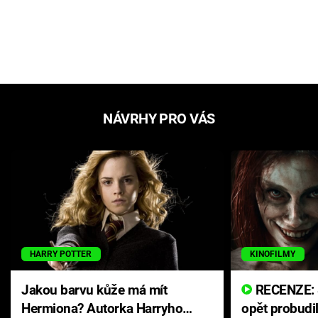
NÁVRHY PRO VÁS
HARRY POTTER
KINOFILMY
Jakou barvu kůže má mít
RECENZE: Smrtelné zlo se
Hermiona? Autorka Harryho
opět probudi