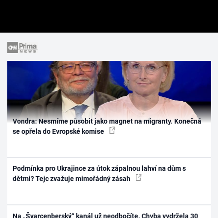
Vondra: Nesmíme působit jako magnet na migranty. Konečná
se opřela do Evropské komise
Podmínka pro Ukrajince za útok zápalnou lahví na dům s
dětmi? Tejc zvažuje mimořádný zásah
Na „Švarcenberský“ kanál už neodbočíte. Chyba vydržela 30