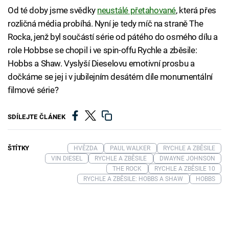
Od té doby jsme svědky
neustálé přetahované
, která přes
rozličná média probíhá. Nyní je tedy míč na straně The
Rocka, jenž byl součástí série od pátého do osmého dílu a
role Hobbse se chopil i ve spin-offu Rychle a zběsile:
Hobbs a Shaw. Vyslyší Dieselovu emotivní prosbu a
dočkáme se jej i v jubilejním desátém díle monumentální
filmové série?
SDÍLEJTE ČLÁNEK
ŠTÍTKY
HVĚZDA
PAUL WALKER
RYCHLE A ZBĚSILE
VIN DIESEL
RYCHLE A ZBĚSILE
DWAYNE JOHNSON
THE ROCK
RYCHLE A ZBĚSILE 10
RYCHLE A ZBĚSILE: HOBBS A SHAW
HOBBS