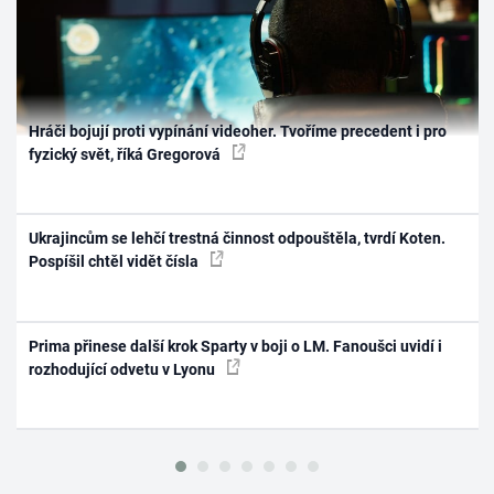
Hráči bojují proti vypínání videoher. Tvoříme precedent i pro
fyzický svět, říká Gregorová
Ukrajincům se lehčí trestná činnost odpouštěla, tvrdí Koten.
Pospíšil chtěl vidět čísla
Prima přinese další krok Sparty v boji o LM. Fanoušci uvidí i
rozhodující odvetu v Lyonu