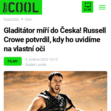
ŽIVĚ
Prima COOL
■
Filmy
STARHOUSE
BUFFY, PŘEMOŽITELKA UPÍRŮ
Trendy:
Gladitátor míří do Česka! Russell
ESCAPE
PLNEJ KOTEL
AVENGERS 5
Crowe potvrdil, kdy ho uvidíme
na vlastní oči
5. května 2023 10:15
FILMY
Radek Londin
Témata
Filmy
Seriály
Hry