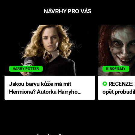
NÁVRHY PRO VÁS
HARRY POTTER
KINOFILMY
Jakou barvu kůže má mít
RECENZE: Smrtelné zlo se
Hermiona? Autorka Harryho
opět probudi
Pottera přišla s ráznou
přichází s n
odpovědí
hororovou n