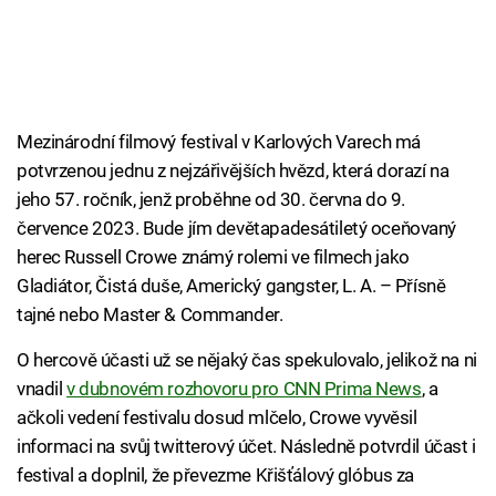
Mezinárodní filmový festival v Karlových Varech má
potvrzenou jednu z nejzářivějších hvězd, která dorazí na
jeho 57. ročník, jenž proběhne od 30. června do 9.
července 2023. Bude jím devětapadesátiletý oceňovaný
herec Russell Crowe známý rolemi ve filmech jako
Gladiátor, Čistá duše, Americký gangster, L. A. – Přísně
tajné nebo Master & Commander.
O hercově účasti už se nějaký čas spekulovalo, jelikož na ni
vnadil
v dubnovém rozhovoru pro CNN Prima News
, a
ačkoli vedení festivalu dosud mlčelo, Crowe vyvěsil
informaci na svůj twitterový účet. Následně potvrdil účast i
festival a doplnil, že převezme Křišťálový glóbus za