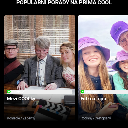
POPULÁRNÍ POŘADY NA PRIMA COOL
PŘEHRÁT
PŘEHRÁT
Mezi COOLky
Fotr na tripu
Komedie / Zábavný
Rodinný / Cestopisný