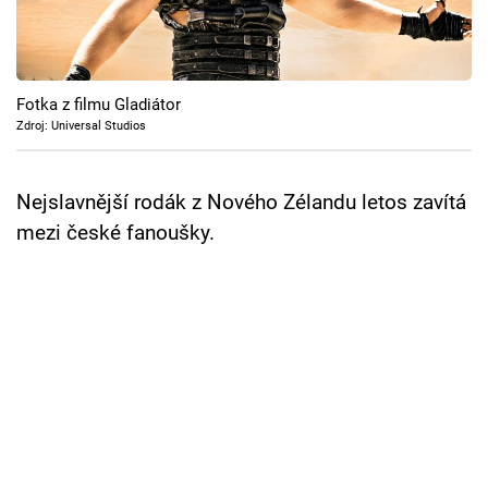
Cool Esport
Pořady
Fotka z filmu Gladiátor
TV Program
Zdroj: Universal Studios
Sledujte prima+
Nejslavnější rodák z Nového Zélandu letos zavítá
mezi české fanoušky.
Přihlášení
Sledujte nás