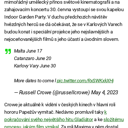
mimořádný umělecký přínos světové kinematografii a na
zahajovacím koncertu 30. června vystoupí se svou kapelou
Indoor Garden Party. V duchu předchozích návštěv
hvězdných herců se dá očekávat, že se v Karlových Varech
budou konat i speciální projekce jeho nejslavnějších a
nejoceňovanějších filmů s jeho účastí a úvodním slovem.
Malta June 17
Catanzaro June 20
Karlovy Vary June 30
More dates to come l
pic.twitter.com/RxSWKxkXHj
— Russell Crowe (@russellcrowe)
May 4, 2023
Crowe je aktuálně k vidění v českých kinech v hlavní roli
hororu Papežův vymítač. Nedávno promluvil taky
k
pokračování svého největšího hitu Gladiátor
a ke
složitému
procesu, jakým film vznikal
. Za roli Maxima v něm dostal