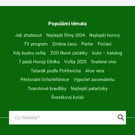
Populární témata
Jak zhubnout
Nejlepší filmy 2024
Nejlepší horory
TV program
Změna času
Partie
Počasí
Kdy budou volby
ZOO Nové začátky
Auto – katalog
7 pádů Honzy Dědka
Volby 2025
Svařené víno
Tatarák podle Pohlreicha
Aloe vera
Pěstování lichořeřišnice
Výpočet ascendentu
Tvarohové knedlíky
Nejlepší palačinky
Švestkový koláč