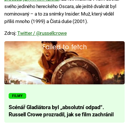
svého jediného hereckého Oscara, ale ještě dvakrát byl
nominovaný – a to za snímky Insider: Muž, který věděl
příliš mnoho (1999) a Čistá duše (2001).
Zdroj:
Twitter / @russellcrowe
Failed to fetch
FILMY
Scénář Gladiátora byl „absolutní odpad“.
Russell Crowe prozradil, jak se film zachránil