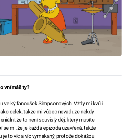
to vnímáš ty?
du velký fanoušek Simpsonových. Vždy mi kvůli
ako celek, takže mi vůbec nevadí, že někdy
iální, že to není souvislý děj, který musíte
íbí se mi, že je každá epizoda uzavřená, takže
 je to víc a víc vymakaný, protože dokážou