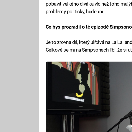
pobavit velkého diváka víc než toho malý
problémy politický, hudební…
Co bys prozradil o té epizodě Simpsono
Je to zrovna díl, který ulítává na La La la
Celkově se mi na Simpsonech líbí, že si ut