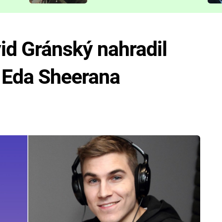
představit
d Gránský nahradil
 Eda Sheerana