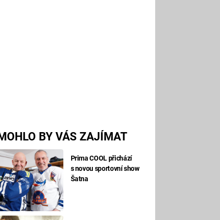
MOHLO BY VÁS ZAJÍMAT
Prima COOL přichází
s novou sportovní show
Šatna