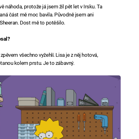
rávě náhoda, protože já jsem žil pět let v Irsku. Ta
pívaná část mě moc bavila. Původně jsem ani
d Sheeran. Dost mě to potěšilo.
sal?
e zpěvem všechno vyžehlí. Lisa je z něj hotová,
motanou kolem prstu. Je to zábavný.