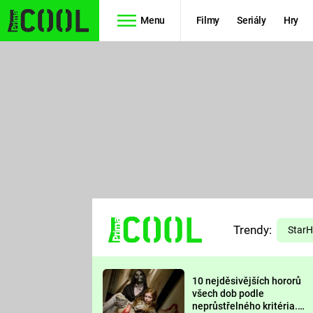
Menu
Filmy
Seriály
Hry
Seriály
Filmy
SIMPSONOVI
STAR WARS
HVĚZDNÁ
AVENGERS
BRÁNA
RYCHLE A
TEORIE
ZBĚSILE 10
Trendy:
VELKÉHO
Star
PREDÁTOR
TŘESKU
10 nejděsivějších hororů
FUTURAMA
všech dob podle
neprůstřelného kritéria.