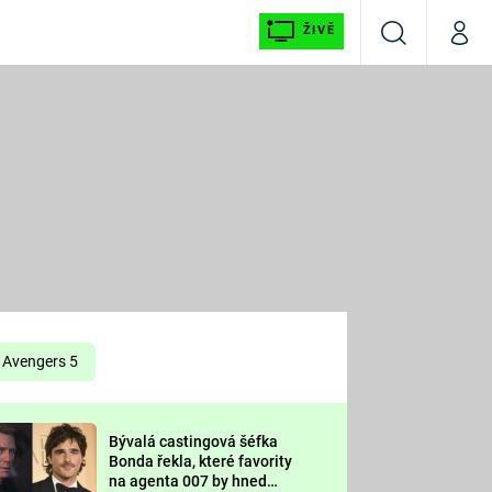
ŽIVĚ
Vyhledávání
Můj p
Prima+
É
CNN Prima NEWS
E
Prima FRESH
ŠÍ
Prima LIVING
E
Prima Ženy
Avengers 5
Prima LAJK
Bývalá castingová šéfka
OOL
Bonda řekla, které favority
Sledujte nás
na agenta 007 by hned