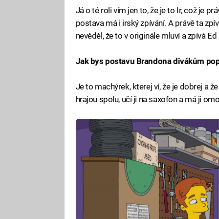
Já o té roli vím jen to, že je to Ir, což je p
postava má i irský zpívání. A právě ta z
nevěděl, že to v originále mluví a zpívá E
Jak bys postavu Brandona divákům pop
Je to machýrek, kterej ví, že je dobrej a ž
hrajou spolu, učí ji na saxofon a má ji o