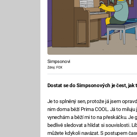
Simpsonovi
Zdroj: FOX
Dostat se do Simpsonových je čest, jak 
Je to splněný sen, protože já jsem oprav
nim doma běží Prima COOL. Já to miluju j
vynechám a běží mi to na přeskáčku. Je gen
bedlivě sledovat a hlídat si souvislosti. L
můžete kdykoli navázat. S postupem času