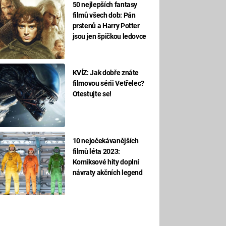
50 nejlepších fantasy
filmů všech dob: Pán
prstenů a Harry Potter
jsou jen špičkou ledovce
KVÍZ: Jak dobře znáte
filmovou sérii Vetřelec?
Otestujte se!
10 nejočekávanějších
filmů léta 2023:
Komiksové hity doplní
návraty akčních legend