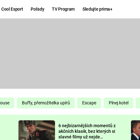
Cool Esport
Pořady
TV Program
Sledujte prima+
Hry
Zábava
MAFIA
ZÁBAVN
GALERI
GTA 6
NEJLEP
KINGDOM
KOMEDI
COME:
DELIVERANCE
CHUCK
House
Buffy, přemožitelka upírů
Escape
Plnej kotel
NORRIS
ESPORT
6 nejbizarnějších momentů z
DEADP
akčních klasik, bez kterých si
slavné filmy už nejde