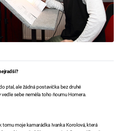
nejradši?
do ptal, ale žádná postavička bez druhé
by vedle sebe neměla toho ňoumu Homera.
k tomu moje kamarádka Ivanka Korolová, která