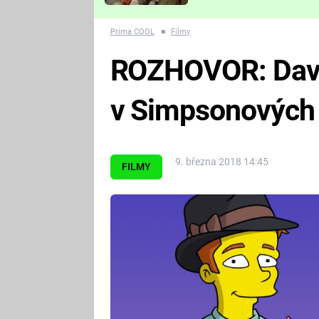
Které děsivé pecky vám
nejvíc zvednou tep?
Prima COOL
■
Filmy
ROZHOVOR: Davi
v Simpsonových
9. března 2018 14:45
FILMY