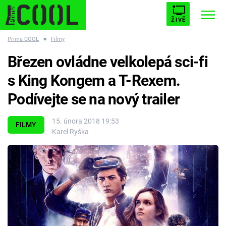
ŽIVĚ
Prima COOL
■
Filmy
STARHOUSE
BUFFY, PŘEMOŽITELKA UPÍRŮ
Trendy:
Březen ovládne velkolepá sci-fi
ESCAPE
PLNEJ KOTEL
AVENGERS 5
s King Kongem a T-Rexem.
Podívejte se na nový trailer
15. února 2018 19:53
FILMY
Karel Ryška
Témata
Filmy
Seriály
Hry