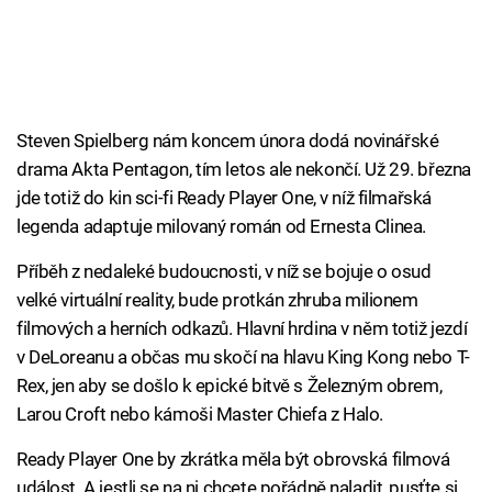
Steven Spielberg nám koncem února dodá novinářské
drama Akta Pentagon, tím letos ale nekončí. Už 29. března
jde totiž do kin sci-fi Ready Player One, v níž filmařská
legenda adaptuje milovaný román od Ernesta Clinea.
Příběh z nedaleké budoucnosti, v níž se bojuje o osud
velké virtuální reality, bude protkán zhruba milionem
filmových a herních odkazů. Hlavní hrdina v něm totiž jezdí
v DeLoreanu a občas mu skočí na hlavu King Kong nebo T-
Rex, jen aby se došlo k epické bitvě s Železným obrem,
Larou Croft nebo kámoši Master Chiefa z Halo.
Ready Player One by zkrátka měla být obrovská filmová
událost. A jestli se na ni chcete pořádně naladit, pusťte si