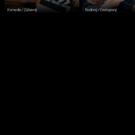
Komedie / Zábavný
Rodinný / Cestopisný