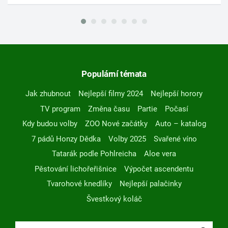
Populární témata
Jak zhubnout
Nejlepší filmy 2024
Nejlepší horory
TV program
Změna času
Partie
Počasí
Kdy budou volby
ZOO Nové začátky
Auto – katalog
7 pádů Honzy Dědka
Volby 2025
Svařené víno
Tatarák podle Pohlreicha
Aloe vera
Pěstování lichořeřišnice
Výpočet ascendentu
Tvarohové knedlíky
Nejlepší palačinky
Švestkový koláč