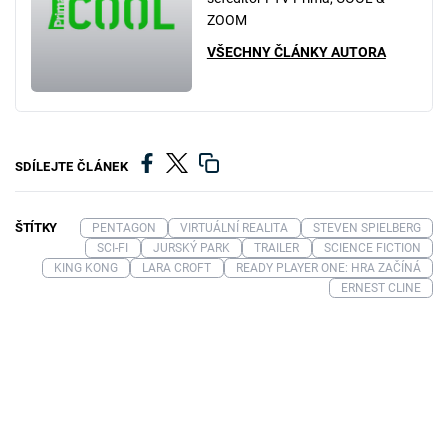
ZOOM
VŠECHNY ČLÁNKY AUTORA
SDÍLEJTE ČLÁNEK
ŠTÍTKY
PENTAGON
VIRTUÁLNÍ REALITA
STEVEN SPIELBERG
SCI-FI
JURSKÝ PARK
TRAILER
SCIENCE FICTION
KING KONG
LARA CROFT
READY PLAYER ONE: HRA ZAČÍNÁ
ERNEST CLINE