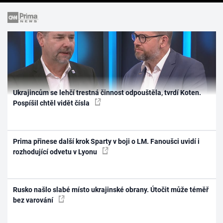
Ukrajincům se lehčí trestná činnost odpouštěla, tvrdí Koten.
Pospíšil chtěl vidět čísla
Prima přinese další krok Sparty v boji o LM. Fanoušci uvidí i
rozhodující odvetu v Lyonu
Rusko našlo slabé místo ukrajinské obrany. Útočit může téměř
bez varování