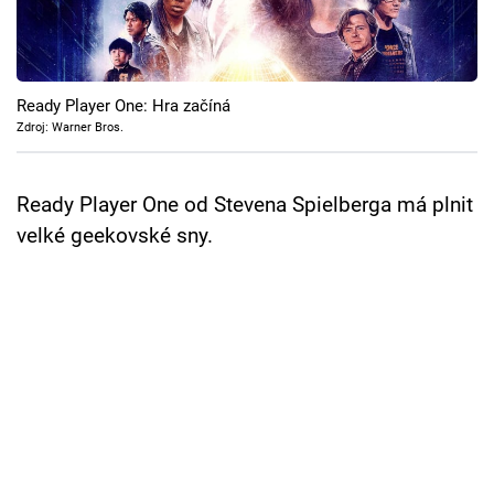
Cool Esport
Pořady
Ready Player One: Hra začíná
TV Program
Zdroj: Warner Bros.
Sledujte prima+
Ready Player One od Stevena Spielberga má plnit
velké geekovské sny.
Přihlášení
Sledujte nás