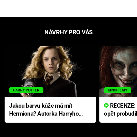
NÁVRHY PRO VÁS
HARRY POTTER
KINOFILMY
Jakou barvu kůže má mít
RECENZE: Smrtelné zlo se
Hermiona? Autorka Harryho
opět probudi
Pottera přišla s ráznou
přichází s n
odpovědí
hororovou n