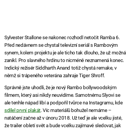
Sylvester Stallone se nakonec rozhodl netočit Ramba 6.
Před nedávnem se chystal televizní seriál s Rambovým
synem, kolem projektu je ale ticho tak dlouho, že už možná
zanikl. Pro slavného hrdinu to nicméně neznamená konec.
Indický režisér Siddharth Anand totiž chystá remake, v
němž si trápeného veterána zahraje Tiger Shroff.
Správně jste uhodli, že je nový Rambo bollywoodským
filmem, který asi nikdy neuvidíme. Samotnému Slyovi se
ale tenhle nápad líbí a podpořil tvůrce na Instagramu, kde
sdílel první plakát
. Víc materiálů bohužel nemáme –
natáčení začne až v únoru 2018. Už teď je ale vcelku jisté,
že trailer obletí svět a bude vcelku zajímavé sledovat, jak