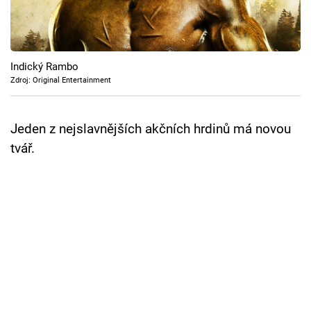
Cool Esport
Pořady
Indický Rambo
TV Program
Zdroj: Original Entertainment
Sledujte prima+
Jeden z nejslavnějších akčních hrdinů má novou
tvář.
Přihlášení
Sledujte nás