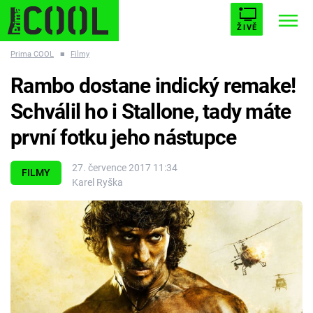
ŽIVĚ
Prima COOL
■
Filmy
STARHOUSE
BUFFY, PŘEMOŽITELKA UPÍRŮ
Trendy:
Rambo dostane indický remake!
ESCAPE
PLNEJ KOTEL
AVENGERS 5
Schválil ho i Stallone, tady máte
první fotku jeho nástupce
27. července 2017 11:34
FILMY
Karel Ryška
Témata
Filmy
Seriály
Hry