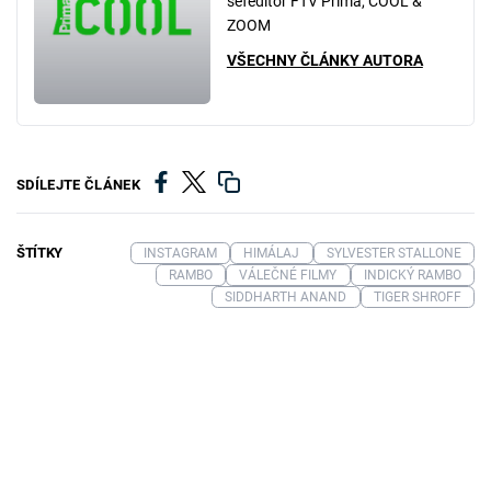
šéfeditor FTV Prima, COOL &
ZOOM
VŠECHNY ČLÁNKY AUTORA
SDÍLEJTE ČLÁNEK
ŠTÍTKY
INSTAGRAM
HIMÁLAJ
SYLVESTER STALLONE
RAMBO
VÁLEČNÉ FILMY
INDICKÝ RAMBO
SIDDHARTH ANAND
TIGER SHROFF