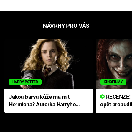
NÁVRHY PRO VÁS
HARRY POTTER
KINOFILMY
Jakou barvu kůže má mít
RECENZE: Smrtelné zlo se
Hermiona? Autorka Harryho
opět probudi
Pottera přišla s ráznou
přichází s n
odpovědí
hororovou n