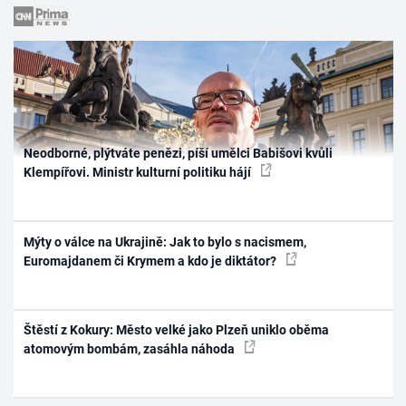
Neodborné, plýtváte penězi, píší umělci Babišovi kvůli
Klempířovi. Ministr kulturní politiku hájí
Mýty o válce na Ukrajině: Jak to bylo s nacismem,
Euromajdanem či Krymem a kdo je diktátor?
Štěstí z Kokury: Město velké jako Plzeň uniklo oběma
atomovým bombám, zasáhla náhoda