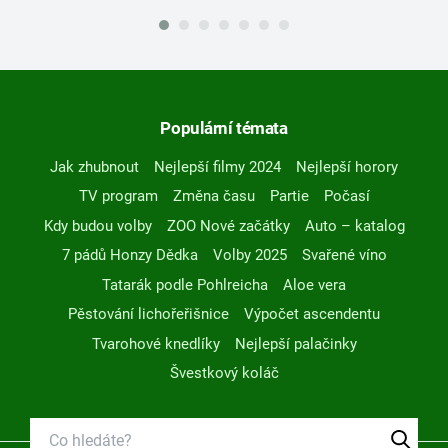
Populární témata
Jak zhubnout
Nejlepší filmy 2024
Nejlepší horory
TV program
Změna času
Partie
Počasí
Kdy budou volby
ZOO Nové začátky
Auto – katalog
7 pádů Honzy Dědka
Volby 2025
Svařené víno
Tatarák podle Pohlreicha
Aloe vera
Pěstování lichořeřišnice
Výpočet ascendentu
Tvarohové knedlíky
Nejlepší palačinky
Švestkový koláč