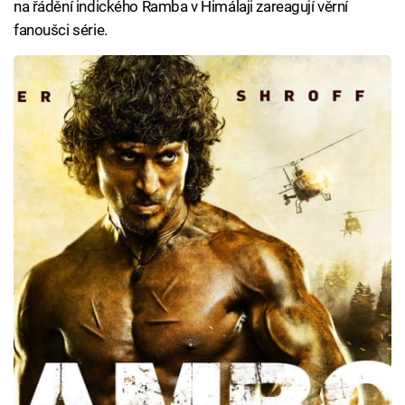
na řádění indického Ramba v Himálaji zareagují věrní
fanoušci série.