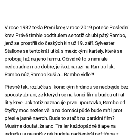
V roce 1982 tekla První krev, v roce 2019 poteče Poslední
krev. Právě tímhle podtitulem se totiž chlubí pátý Rambo,
jenž se prostřílí do českých kin už 19. září. Sylvester
Stallone se tentokrát utká s mexickými kartely, které se
probojují až na jeho farmu. Očividně to s nimi ale
nedopadne moc dobře, jelikož narazí na Rambo luk,
Rambo nůž, Rambo kuši a… Rambo vidle?!
Přesně tak, rozlučka s ikonickým hrdinou se neobejde bez
spousty zbraní, ze kterých se na konci filmu budou utírat
litry krve. Jak totiž naznačuje první upoutávka, Rambo od
čtyřky moc nezlenivěl a na domácí půdě bude mít i proti
přesile jasně navrch. Bude to stačit na parádní film?
Musíme doufat, že ano. Trailer každopádně šlape na
jedničku a nejspíš z něj budete nadšenější než třeba z