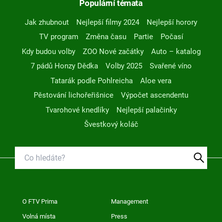
Populární témata
Jak zhubnout
Nejlepší filmy 2024
Nejlepší horory
TV program
Změna času
Partie
Počasí
Kdy budou volby
ZOO Nové začátky
Auto – katalog
7 pádů Honzy Dědka
Volby 2025
Svařené víno
Tatarák podle Pohlreicha
Aloe vera
Pěstování lichořeřišnice
Výpočet ascendentu
Tvarohové knedlíky
Nejlepší palačinky
Švestkový koláč
O FTV Prima
Management
Volná místa
Press