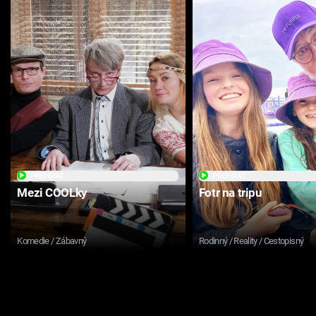
PŘEHRÁT
PŘEHRÁT
Mezi COOLky
Fotr na tripu
Komedie / Zábavný
Rodinný / Reality / Cestopisný