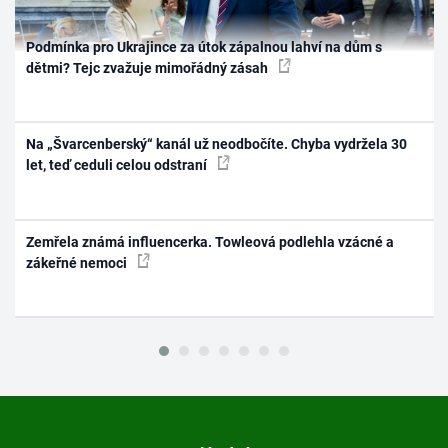
Podmínka pro Ukrajince za útok zápalnou lahví na dům s
dětmi? Tejc zvažuje mimořádný zásah
Na „Švarcenberský“ kanál už neodbočíte. Chyba vydržela 30
let, teď ceduli celou odstraní
Zemřela známá influencerka. Towleová podlehla vzácné a
zákeřné nemoci