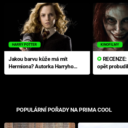
HARRY POTTER
KINOFILMY
Jakou barvu kůže má mít
RECENZE: Smrtelné zlo se
Hermiona? Autorka Harryho
opět probudi
Pottera přišla s ráznou
přichází s n
odpovědí
hororovou n
POPULÁRNÍ POŘADY NA PRIMA COOL