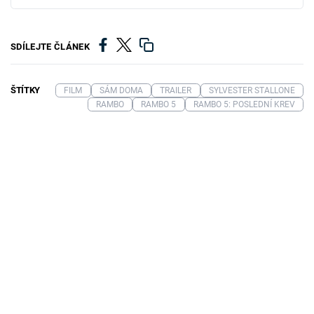
SDÍLEJTE ČLÁNEK
ŠTÍTKY
FILM
SÁM DOMA
TRAILER
SYLVESTER STALLONE
RAMBO
RAMBO 5
RAMBO 5: POSLEDNÍ KREV