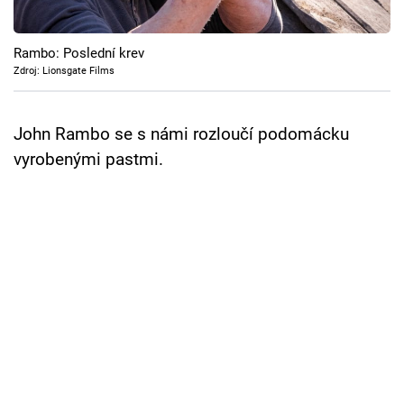
Cool Esport
Rambo: Poslední krev
Pořady
Zdroj: Lionsgate Films
TV Program
John Rambo se s námi rozloučí podomácku
Sledujte prima+
vyrobenými pastmi.
Přihlášení
Sledujte nás