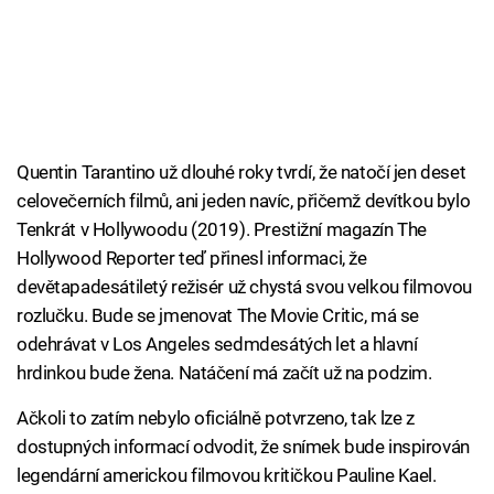
Quentin Tarantino už dlouhé roky tvrdí, že natočí jen deset
celovečerních filmů, ani jeden navíc, přičemž devítkou bylo
Tenkrát v Hollywoodu (2019). Prestižní magazín The
Hollywood Reporter teď přinesl informaci, že
devětapadesátiletý režisér už chystá svou velkou filmovou
rozlučku. Bude se jmenovat The Movie Critic, má se
odehrávat v Los Angeles sedmdesátých let a hlavní
hrdinkou bude žena. Natáčení má začít už na podzim.
Ačkoli to zatím nebylo oficiálně potvrzeno, tak lze z
dostupných informací odvodit, že snímek bude inspirován
legendární americkou filmovou kritičkou Pauline Kael.