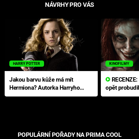
NÁVRHY PRO VÁS
HARRY POTTER
KINOFILMY
Jakou barvu kůže má mít
RECENZE: Smrtelné zlo se
Hermiona? Autorka Harryho
opět probudi
Pottera přišla s ráznou
přichází s n
odpovědí
hororovou n
POPULÁRNÍ POŘADY NA PRIMA COOL