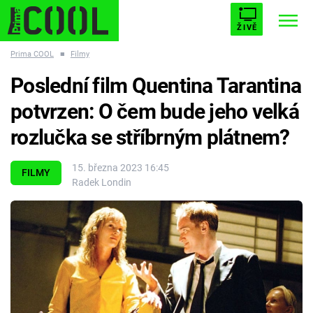
ŽIVĚ
Prima COOL
■
Filmy
STARHOUSE
BUFFY, PŘEMOŽITELKA UPÍRŮ
Trendy:
Poslední film Quentina Tarantina
ESCAPE
PLNEJ KOTEL
AVENGERS 5
potvrzen: O čem bude jeho velká
rozlučka se stříbrným plátnem?
15. března 2023 16:45
FILMY
Radek Londin
Témata
Filmy
Seriály
Hry