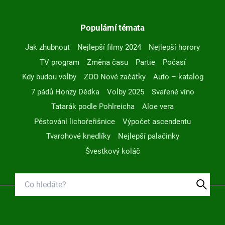
Populární témata
Jak zhubnout
Nejlepší filmy 2024
Nejlepší horory
TV program
Změna času
Partie
Počasí
Kdy budou volby
ZOO Nové začátky
Auto – katalog
7 pádů Honzy Dědka
Volby 2025
Svařené víno
Tatarák podle Pohlreicha
Aloe vera
Pěstování lichořeřišnice
Výpočet ascendentu
Tvarohové knedlíky
Nejlepší palačinky
Švestkový koláč