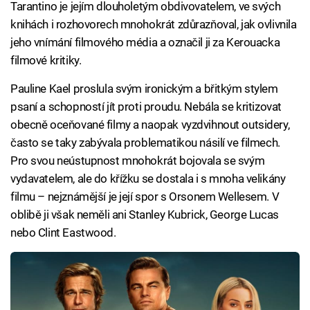
Tarantino je jejím dlouholetým obdivovatelem, ve svých
knihách i rozhovorech mnohokrát zdůrazňoval, jak ovlivnila
jeho vnímání filmového média a označil ji za Kerouacka
filmové kritiky.
Pauline Kael proslula svým ironickým a břitkým stylem
psaní a schopností jít proti proudu. Nebála se kritizovat
obecně oceňované filmy a naopak vyzdvihnout outsidery,
často se taky zabývala problematikou násilí ve filmech.
Pro svou neústupnost mnohokrát bojovala se svým
vydavatelem, ale do křížku se dostala i s mnoha velikány
filmu – nejznámější je její spor s Orsonem Wellesem. V
oblibě ji však neměli ani Stanley Kubrick, George Lucas
nebo Clint Eastwood.