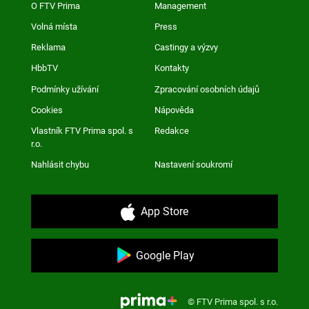
O FTV Prima
Management
Volná místa
Press
Reklama
Castingy a výzvy
HbbTV
Kontakty
Podmínky užívání
Zpracování osobních údajů
Cookies
Nápověda
Vlastník FTV Prima spol. s
Redakce
r.o.
Nahlásit chybu
Nastavení soukromí
App Store
Google Play
© FTV Prima spol. s r.o.