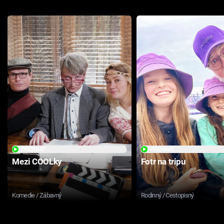
PŘEHRÁT
PŘEHRÁT
Mezi COOLky
Fotr na tripu
Komedie / Zábavný
Rodinný / Cestopisný