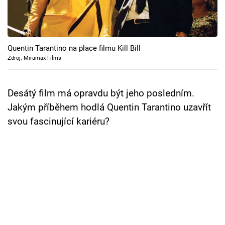
Cool Esport
Pořady
Quentin Tarantino na place filmu Kill Bill
TV Program
Zdroj: Miramax Films
Sledujte prima+
Desátý film má opravdu být jeho posledním.
Jakým příběhem hodlá Quentin Tarantino uzavřít
Přihlášení
svou fascinující kariéru?
Sledujte nás