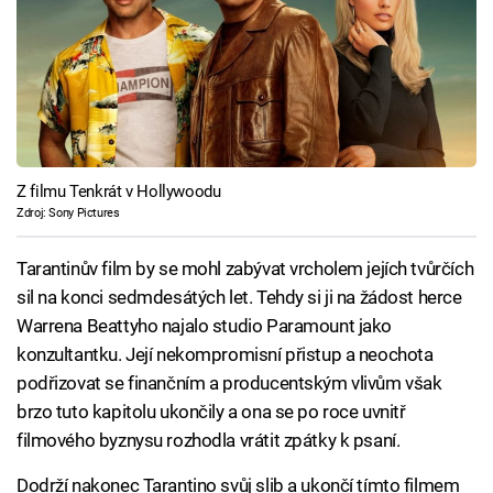
Z filmu Tenkrát v Hollywoodu
Zdroj: Sony Pictures
Tarantinův film by se mohl zabývat vrcholem jejích tvůrčích
sil na konci sedmdesátých let. Tehdy si ji na žádost herce
Warrena Beattyho najalo studio Paramount jako
konzultantku. Její nekompromisní přistup a neochota
podřizovat se finančním a producentským vlivům však
brzo tuto kapitolu ukončily a ona se po roce uvnitř
filmového byznysu rozhodla vrátit zpátky k psaní.
Dodrží nakonec Tarantino svůj slib a ukončí tímto filmem