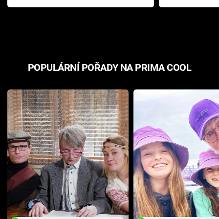
Pottera přišla s ráznou
přichází s n
odpovědí
hororovou n
POPULÁRNÍ POŘADY NA PRIMA COOL