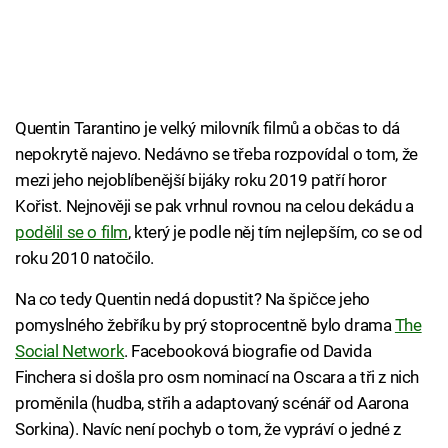
Quentin Tarantino je velký milovník filmů a občas to dá
nepokrytě najevo. Nedávno se třeba rozpovídal o tom, že
mezi jeho nejoblíbenější bijáky roku 2019 patří horor
Kořist. Nejnověji se pak vrhnul rovnou na celou dekádu a
podělil se o film
, který je podle něj tím nejlepším, co se od
roku 2010 natočilo.
Na co tedy Quentin nedá dopustit? Na špičce jeho
pomyslného žebříku by prý stoprocentně bylo drama
The
Social Network
. Facebooková biografie od Davida
Finchera si došla pro osm nominací na Oscara a tři z nich
proměnila (hudba, střih a adaptovaný scénář od Aarona
Sorkina). Navíc není pochyb o tom, že vypráví o jedné z