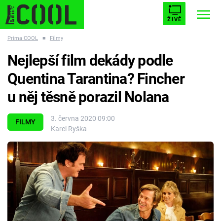
ŽIVĚ
Prima COOL
■
Filmy
STARHOUSE
BUFFY, PŘEMOŽITELKA UPÍRŮ
Trendy:
Nejlepší film dekády podle
ESCAPE
PLNEJ KOTEL
AVENGERS 5
Quentina Tarantina? Fincher
u něj těsně porazil Nolana
3. června 2020 09:00
FILMY
Karel Ryška
Témata
Filmy
Seriály
Hry