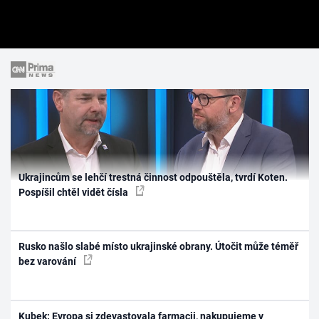
Ukrajincům se lehčí trestná činnost odpouštěla, tvrdí Koten.
Pospíšil chtěl vidět čísla
Rusko našlo slabé místo ukrajinské obrany. Útočit může téměř
bez varování
Kubek: Evropa si zdevastovala farmacii, nakupujeme v