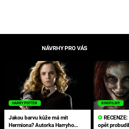
NÁVRHY PRO VÁS
HARRY POTTER
KINOFILMY
Jakou barvu kůže má mít
RECENZE: Smrtelné zlo se
Hermiona? Autorka Harryho
opět probudi