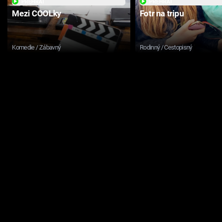
PŘEHRÁT
PŘEHRÁT
Mezi COOLky
Fotr na tripu
Komedie / Zábavný
Rodinný / Cestopisný