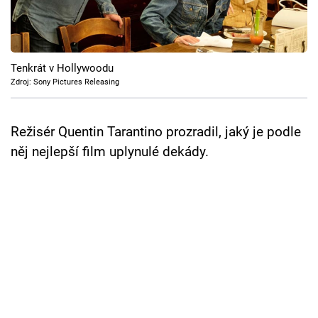
Cool Esport
Pořady
Tenkrát v Hollywoodu
TV Program
Zdroj: Sony Pictures Releasing
Sledujte prima+
Režisér Quentin Tarantino prozradil, jaký je podle
něj nejlepší film uplynulé dekády.
Přihlášení
Sledujte nás