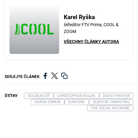
Karel Ryška
šéfeditor FTV Prima, COOL &
ZOOM
VŠECHNY ČLÁNKY AUTORA
SDÍLEJTE ČLÁNEK
ŠTÍTKY
SOCIÁLNÍ SÍŤ
CHRISTOPHER NOLAN
DAVID FINCHER
AARON SORKIN
DUNKERK
QUENTIN TARANTINO
THE SOCIAL NETWORK