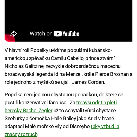
V hlavní roli Popelky uvidíme populární kubánsko-
americkou zpěvačku Camilu Cabello, prince ztvární
Nicholas Galitzine, nezvykle dobrosrdečnou macechu
broadwayská legenda Idina Menzel, krále Pierce Brosnan a
role jednoho z myšáků se ujal i James Corden.
Popelka není jedinou chystanou pohádkou, do které se
pustili konzervativní fanoušci. Za
tmavší odstín pleti
herečky Rachel Zegler
už to schytali tvůrci chystané
Sněhurky a černoška Halle Bailey jako Ariel v hrané
adaptaci Malé mořské víly od Disneyho
taky vzbudila
značný rozruch
.