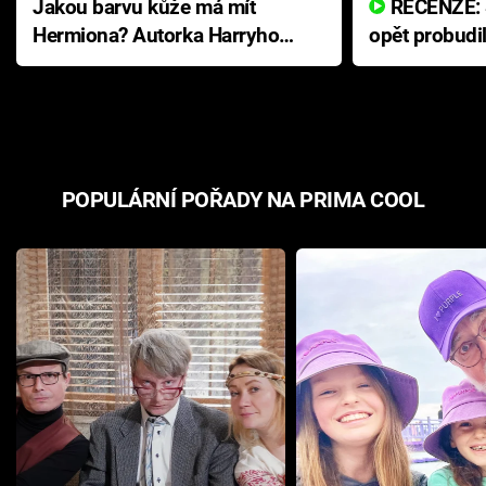
Jakou barvu kůže má mít
RECENZE: Smrtelné zlo se
Hermiona? Autorka Harryho
opět probudi
Pottera přišla s ráznou
přichází s n
odpovědí
hororovou n
POPULÁRNÍ POŘADY NA PRIMA COOL