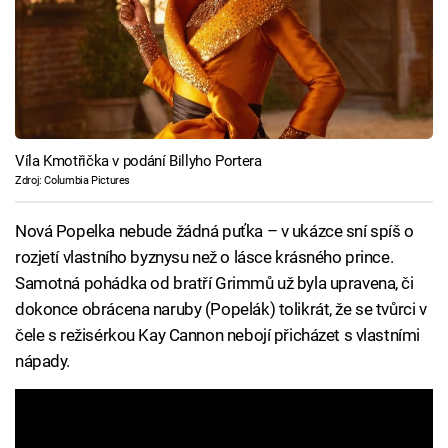
Víla Kmotřička v podání Billyho Portera
Zdroj: Columbia Pictures
Nová Popelka nebude žádná puťka – v ukázce sní spíš o
rozjetí vlastního byznysu než o lásce krásného prince.
Samotná pohádka od bratří Grimmů už byla upravena, či
dokonce obrácena naruby (Popelák) tolikrát, že se tvůrci v
čele s režisérkou Kay Cannon nebojí přicházet s vlastními
nápady.