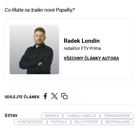
Co říkáte na trailer nové Popelky?
Radek Londin
redaktor FTV Prima
VŠECHNY ČLÁNKY AUTORA
SDÍLEJTE ČLÁNEK
ŠTÍTKY
GENDER
CAMILA CABELLO
TRANSGENDER
KONTROVERZE
POPELKA
BILLY PORTER
BEZPOHLAVNÍ