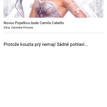
Cool Esport
Pořady
Novou Popelkou bude Camila Cabello
TV Program
Zdroj: Columbia Pictures
Sledujte prima+
Protože kouzla prý nemají žádné pohlaví...
Přihlášení
Sledujte nás