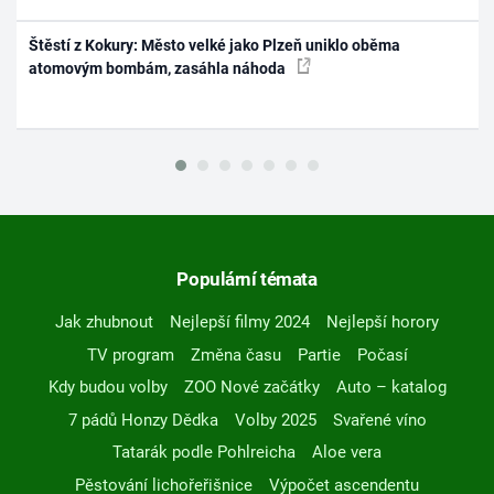
Štěstí z Kokury: Město velké jako Plzeň uniklo oběma
atomovým bombám, zasáhla náhoda
Populární témata
Jak zhubnout
Nejlepší filmy 2024
Nejlepší horory
TV program
Změna času
Partie
Počasí
Kdy budou volby
ZOO Nové začátky
Auto – katalog
7 pádů Honzy Dědka
Volby 2025
Svařené víno
Tatarák podle Pohlreicha
Aloe vera
Pěstování lichořeřišnice
Výpočet ascendentu