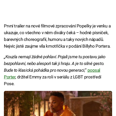
První trailer na nové filmové zpracování Popelky je venku a
ukazuje, co všechno v něm diváky čeká – hodně písniček,
barevných choreografií, humoru a taky nových nápadů.
Nejvíc jistě zaujme víla kmotřička v podání Billyho Portera.
„Kouzla nemají žádné pohlaví. Pojali jsme tu postavu jako
bezpohlavní, nebo alespoň tak ji hraju. A je to silné gesto.
Bude to klasická pohádka pro novou generaci,
“
popsal
Porter
, držitel Emmy za roli v seriálu z LGBT prostředí
Pose.