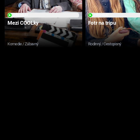
PŘEHRÁT
PŘEHRÁT
Mezi COOLky
Fotr na tripu
Komedie / Zábavný
Rodinný / Cestopisný