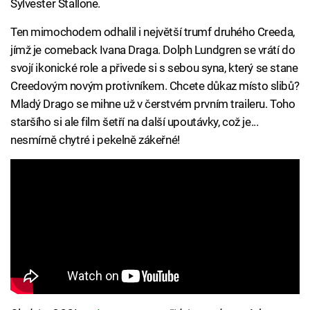
Sylvester Stallone.
Ten mimochodem odhalil i největší trumf druhého Creeda,
jímž je comeback Ivana Draga. Dolph Lundgren se vrátí do
svojí ikonické role a přivede si s sebou syna, který se stane
Creedovým novým protivníkem. Chcete důkaz místo slibů?
Mladý Drago se mihne už v čerstvém prvním traileru. Toho
staršího si ale film šetří na další upoutávky, což je...
nesmírně chytré i pekelně zákeřné!