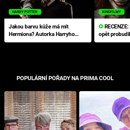
HARRY POTTER
KINOFILMY
Jakou barvu kůže má mít
RECENZE: Smrtelné zlo se
Hermiona? Autorka Harryho
opět probudi
Pottera přišla s ráznou
přichází s n
odpovědí
hororovou n
POPULÁRNÍ POŘADY NA PRIMA COOL