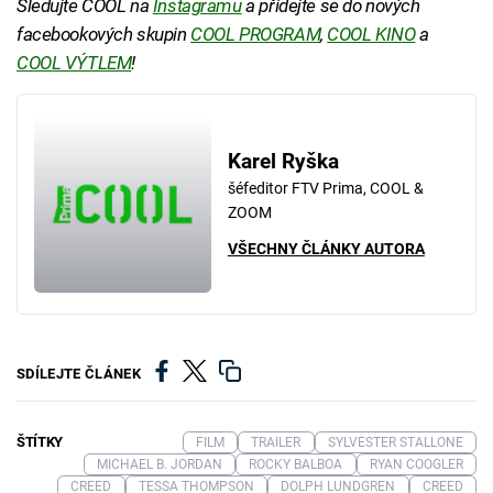
Sledujte COOL na
Instagramu
a přidejte se do nových
facebookových skupin
COOL PROGRAM
,
COOL KINO
a
COOL VÝTLEM
!
Karel Ryška
šéfeditor FTV Prima, COOL &
ZOOM
VŠECHNY ČLÁNKY AUTORA
SDÍLEJTE ČLÁNEK
ŠTÍTKY
FILM
TRAILER
SYLVESTER STALLONE
MICHAEL B. JORDAN
ROCKY BALBOA
RYAN COOGLER
CREED
TESSA THOMPSON
DOLPH LUNDGREN
CREED