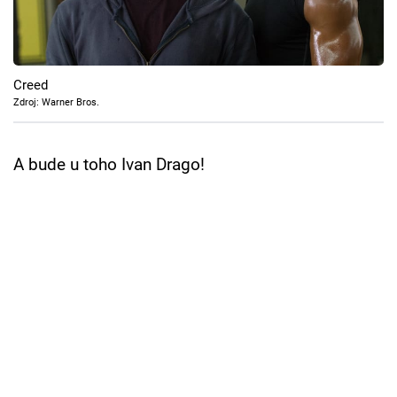
Cool Esport
Pořady
Creed
TV Program
Zdroj: Warner Bros.
Sledujte prima+
A bude u toho Ivan Drago!
Přihlášení
Sledujte nás