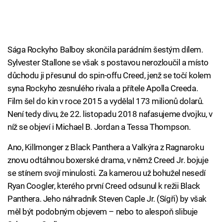
Sága Rockyho Balboy skončila parádním šestým dílem.
Sylvester Stallone se však s postavou nerozloučil a místo
důchodu ji přesunul do spin-offu Creed, jenž se točí kolem
syna Rockyho zesnulého rivala a přítele Apolla Creeda.
Film šel do kin v roce 2015 a vydělal 173 milionů dolarů.
Není tedy divu, že 22. listopadu 2018 nafasujeme dvojku, v
níž se objeví i Michael B. Jordan a Tessa Thompson.
Ano, Killmonger z Black Panthera a Valkýra z Ragnaroku
znovu odtáhnou boxerské drama, v němž Creed Jr. bojuje
se stínem svojí minulosti. Za kamerou už bohužel nesedí
Ryan Coogler, kterého první Creed odsunul k režii Black
Panthera. Jeho náhradník Steven Caple Jr. (Sígři) by však
měl být podobným objevem – nebo to alespoň slibuje