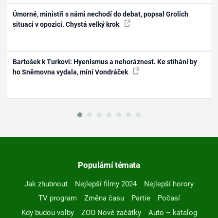
Úmorné, ministři s námi nechodí do debat, popsal Grolich
situaci v opozici. Chystá velký krok
Bartošek k Turkovi: Hyenismus a nehoráznost. Ke stíhání by
ho Sněmovna vydala, míní Vondráček
Populární témata
Jak zhubnout
Nejlepší filmy 2024
Nejlepší horory
TV program
Změna času
Partie
Počasí
Kdy budou volby
ZOO Nové začátky
Auto – katalog