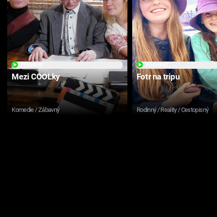
PŘEHRÁT
PŘEHRÁT
Mezi COOLky
Fotr na tripu
Komedie / Zábavný
Rodinný / Reality / Cestopisný