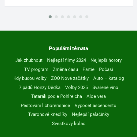
Populární témata
Jak zhubnout
Nejlepší filmy 2024
Nejlepší horory
TV program
Změna času
Partie
Počasí
Kdy budou volby
ZOO Nové začátky
Auto – katalog
7 pádů Honzy Dědka
Volby 2025
Svařené víno
Tatarák podle Pohlreicha
Aloe vera
Pěstování lichořeřišnice
Výpočet ascendentu
Tvarohové knedlíky
Nejlepší palačinky
Švestkový koláč