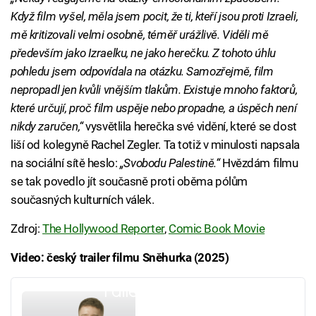
Když film vyšel, měla jsem pocit, že ti, kteří jsou proti Izraeli,
mě kritizovali velmi osobně, téměř urážlivě. Viděli mě
především jako Izraelku, ne jako herečku. Z tohoto úhlu
pohledu jsem odpovídala na otázku. Samozřejmě, film
nepropadl jen kvůli vnějším tlakům. Existuje mnoho faktorů,
které určují, proč film uspěje nebo propadne, a úspěch není
nikdy zaručen,“
vysvětlila herečka své vidění, které se dost
liší od kolegyně Rachel Zegler. Ta totiž v minulosti napsala
na sociální sítě heslo:
„Svobodu Palestině.“
Hvězdám filmu
se tak povedlo jít současně proti oběma pólům
současných kulturních válek.
Zdroj:
The Hollywood Reporter
,
Comic Book Movie
Video: český trailer filmu Sněhurka (2025)
Failed to fetch