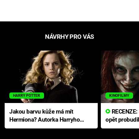
NÁVRHY PRO VÁS
HARRY POTTER
KINOFILMY
Jakou barvu kůže má mít
RECENZE: Smrtelné zlo se
Hermiona? Autorka Harryho
opět probudi
Pottera přišla s ráznou
přichází s n
odpovědí
hororovou n