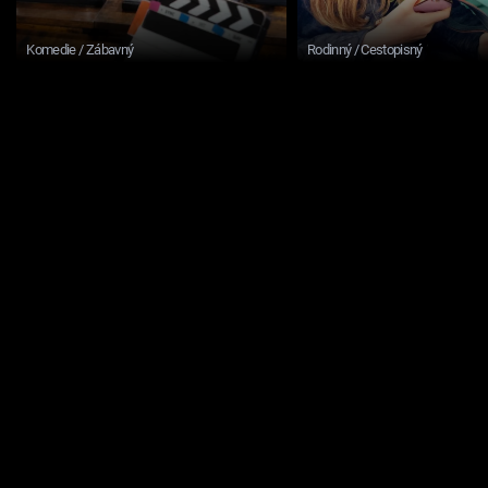
Komedie / Zábavný
Rodinný / Cestopisný