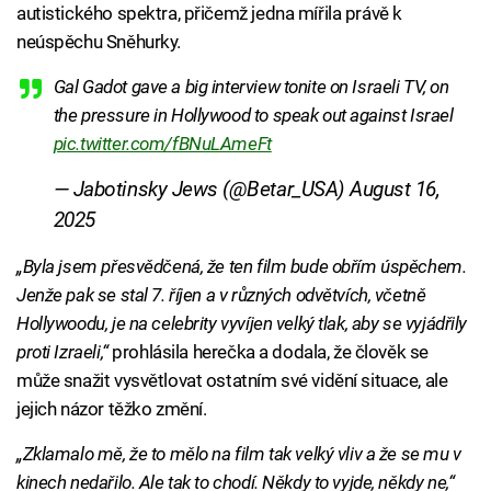
autistického spektra, přičemž jedna mířila právě k
neúspěchu Sněhurky.
Gal Gadot gave a big interview tonite on Israeli TV, on
the pressure in Hollywood to speak out against Israel
pic.twitter.com/fBNuLAmeFt
— Jabotinsky Jews (@Betar_USA)
August 16,
2025
„Byla jsem přesvědčená, že ten film bude obřím úspěchem.
Jenže pak se stal 7. říjen a v různých odvětvích, včetně
Hollywoodu, je na celebrity vyvíjen velký tlak, aby se vyjádřily
proti Izraeli,“
prohlásila herečka a dodala, že člověk se
může snažit vysvětlovat ostatním své vidění situace, ale
jejich názor těžko změní.
„Zklamalo mě, že to mělo na film tak velký vliv a že se mu v
kinech nedařilo. Ale tak to chodí. Někdy to vyjde, někdy ne,“