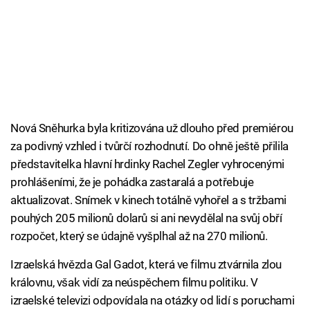
Nová Sněhurka byla kritizována už dlouho před premiérou
za podivný vzhled i tvůrčí rozhodnutí. Do ohně ještě přilila
představitelka hlavní hrdinky Rachel Zegler vyhrocenými
prohlášeními, že je pohádka zastaralá a potřebuje
aktualizovat. Snímek v kinech totálně vyhořel a s tržbami
pouhých 205 milionů dolarů si ani nevydělal na svůj obří
rozpočet, který se údajně vyšplhal až na 270 milionů.
Izraelská hvězda Gal Gadot, která ve filmu ztvárnila zlou
královnu, však vidí za neúspěchem filmu politiku. V
izraelské televizi odpovídala na otázky od lidí s poruchami