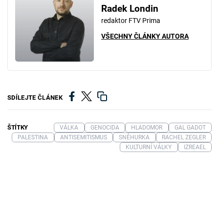
Radek Londin
redaktor FTV Prima
VŠECHNY ČLÁNKY AUTORA
SDÍLEJTE ČLÁNEK
ŠTÍTKY
VÁLKA
GENOCIDA
HLADOMOR
GAL GADOT
PALESTINA
ANTISEMITISMUS
SNĚHURKA
RACHEL ZEGLER
KULTURNÍ VÁLKY
IZREAEL