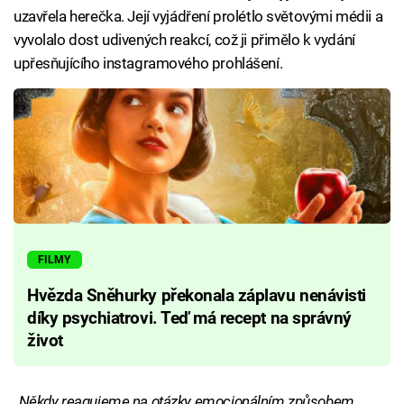
uzavřela herečka. Její vyjádření prolétlo světovými médii a
vyvolalo dost udivených reakcí, což ji přimělo k vydání
upřesňujícího instagramového prohlášení.
FILMY
Hvězda Sněhurky překonala záplavu nenávisti
díky psychiatrovi. Teď má recept na správný
život
„Někdy reagujeme na otázky emocionálním způsobem.