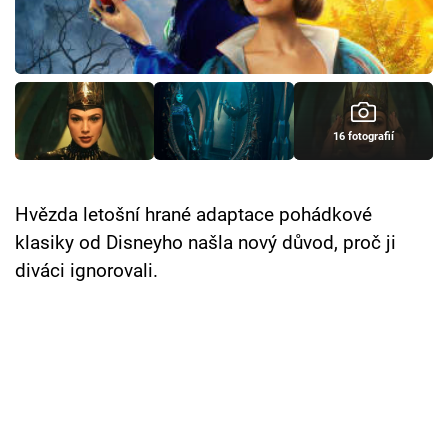
Cool Esport
Pořady
TV Program
16 fotografií
Sledujte prima+
Hvězda letošní hrané adaptace pohádkové
Přihlášení
klasiky od Disneyho našla nový důvod, proč ji
diváci ignorovali.
Sledujte nás